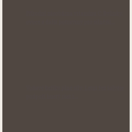
Přírodní zásobárna vitamínu C: Bylinky,
ovoce a další potraviny pro silnější…
Voňavé keříky plné síly: Letní řez šalvěje
podpoří hustý růst i…