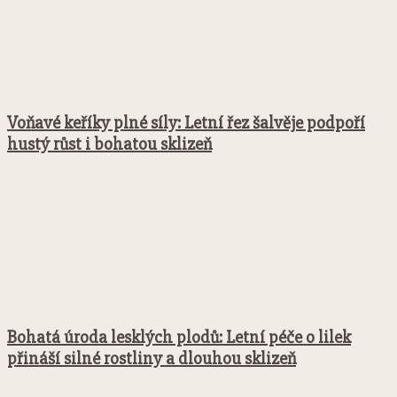
Voňavé keříky plné síly: Letní řez šalvěje podpoří
hustý růst i bohatou sklizeň
Bohatá úroda lesklých plodů: Letní péče o lilek
přináší silné rostliny a dlouhou sklizeň