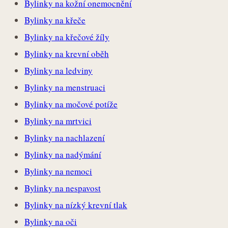
Bylinky na kožní onemocnění
Bylinky na křeče
Bylinky na křečové žíly
Bylinky na krevní oběh
Bylinky na ledviny
Bylinky na menstruaci
Bylinky na močové potíže
Bylinky na mrtvici
Bylinky na nachlazení
Bylinky na nadýmání
Bylinky na nemoci
Bylinky na nespavost
Bylinky na nízký krevní tlak
Bylinky na oči