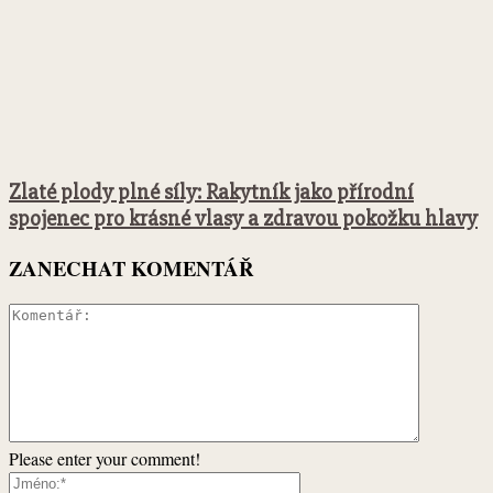
Zlaté plody plné síly: Rakytník jako přírodní
spojenec pro krásné vlasy a zdravou pokožku hlavy
ZANECHAT KOMENTÁŘ
Please enter your comment!