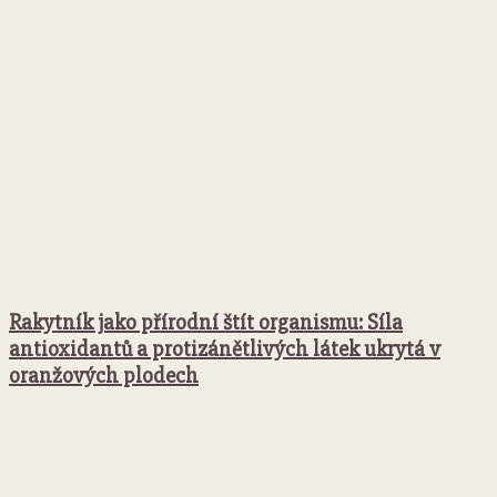
Facebook
Twitter
Pinterest
WhatsApp
Rakytník jako přírodní štít organismu: Síla
antioxidantů a protizánětlivých látek ukrytá v
oranžových plodech