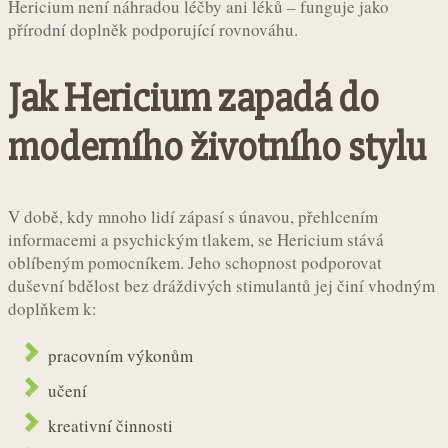
Hericium není náhradou léčby ani léků – funguje jako
přírodní doplněk podporující rovnováhu.
Jak Hericium zapadá do
moderního životního stylu
V době, kdy mnoho lidí zápasí s únavou, přehlcením
informacemi a psychickým tlakem, se Hericium stává
oblíbeným pomocníkem. Jeho schopnost podporovat
duševní bdělost bez dráždivých stimulantů jej činí vhodným
doplňkem k:
pracovním výkonům
učení
kreativní činnosti