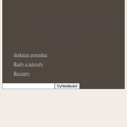
Bohatá úroda lesklých plodů: Letní péče o
lilek přináší silné rostliny…
diskuze-poradna
Rady a návody
Recepty