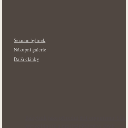
Seznam bylinek
Nákupní galerie
Další články
Rakytník jako přírodní štít organismu: Síla
antioxidantů a protizánětlivých látek