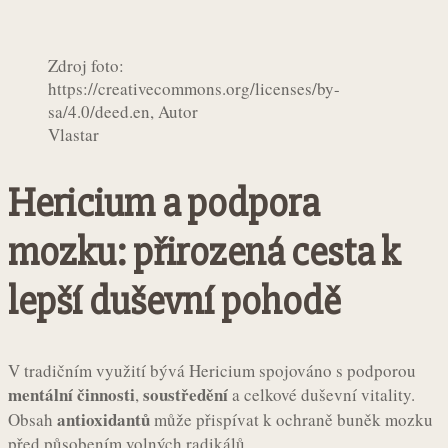
Zdroj foto:
https://creativecommons.org/licenses/by-
sa/4.0/deed.en, Autor
Vlastar
Hericium a podpora
mozku: přirozená cesta k
lepší duševní pohodě
V tradičním využití bývá Hericium spojováno s podporou
mentální činnosti
soustředění
,
a celkové duševní vitality.
antioxidantů
Obsah
může přispívat k ochraně buněk mozku
před působením volných radikálů.