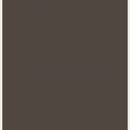
ukrytá…
Rýmovník pod drobnohledem: Kde
skutečně pomáhá a kde je dobré mít…