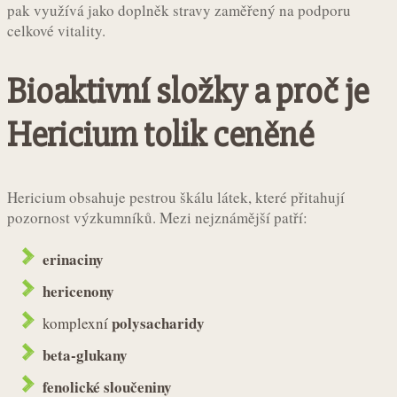
pak využívá jako doplněk stravy zaměřený na podporu
celkové vitality.
Bioaktivní složky a proč je
Hericium tolik ceněné
Hericium obsahuje pestrou škálu látek, které přitahují
pozornost výzkumníků. Mezi nejznámější patří:
erinaciny
hericenony
polysacharidy
komplexní
beta-glukany
fenolické sloučeniny