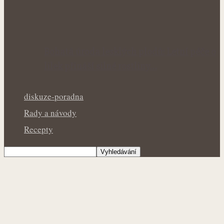
Bohatá úroda lesklých plodů: Letní péče o
lilek přináší silné rostliny…
diskuze-poradna
Rady a návody
Recepty