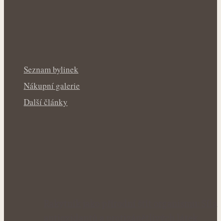
Seznam bylinek
Nákupní galerie
Další články
Rakytník jako přírodní štít organismu: Síla
antioxidantů a protizánětlivých látek