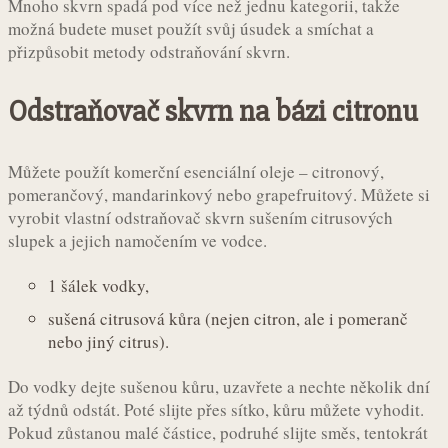
Mnoho skvrn spadá pod více než jednu kategorii, takže
možná budete muset použít svůj úsudek a smíchat a
přizpůsobit metody odstraňování skvrn.
Odstraňovač skvrn na bázi citronu
Můžete použít komerční esenciální oleje – citronový,
pomerančový, mandarinkový nebo grapefruitový. Můžete si
vyrobit vlastní odstraňovač skvrn sušením citrusových
slupek a jejich namočením ve vodce.
1 šálek vodky,
sušená citrusová kůra (nejen citron, ale i pomeranč
nebo jiný citrus).
Do vodky dejte sušenou kůru, uzavřete a nechte několik dní
až týdnů odstát. Poté slijte přes sítko, kůru můžete vyhodit.
Pokud zůstanou malé částice, podruhé slijte směs, tentokrát