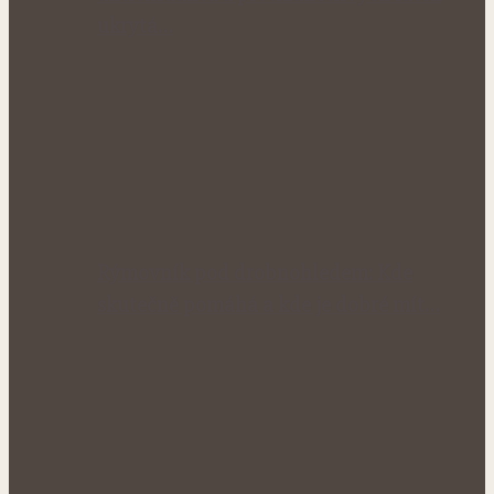
ukrytá…
Rýmovník pod drobnohledem: Kde
skutečně pomáhá a kde je dobré mít…