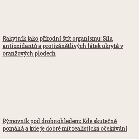
Rakytník jako přírodní štít organismu: Síla
antioxidantů a protizánětlivých látek ukrytá v
oranžových plodech
Rýmovník pod drobnohledem: Kde skutečně
pomáhá a kde je dobré mít realistická očekávání