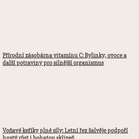
Přírodní zásobárna vitamínu C: Bylinky, ovoce a
další potraviny pro silnější organismus
Voňavé keříky plné síly: Letní řez šalvěje podpoří
hustý růst i bohatou sklizeň