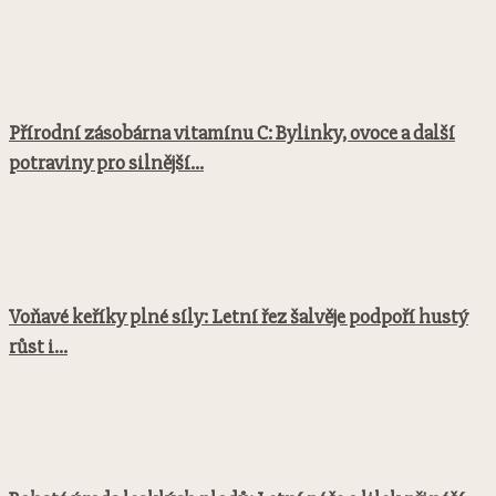
Přírodní zásobárna vitamínu C: Bylinky, ovoce a další
potraviny pro silnější...
Voňavé keříky plné síly: Letní řez šalvěje podpoří hustý
růst i...