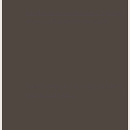
Přírodní zásobárna vitamínu C: Bylinky,
ovoce a další potraviny pro silnější…
Voňavé keříky plné síly: Letní řez šalvěje
podpoří hustý růst i…