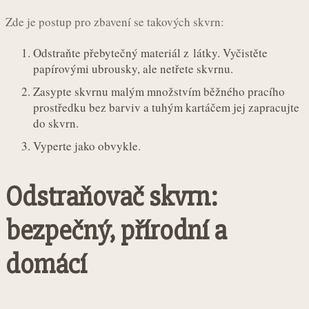
Zde je postup pro zbavení se takových skvrn:
Odstraňte přebytečný materiál z látky. Vyčistěte
papírovými ubrousky, ale netřete skvrnu.
Zasypte skvrnu malým množstvím běžného pracího
prostředku bez barviv a tuhým kartáčem jej zapracujte
do skvrn.
Vyperte jako obvykle.
Odstraňovač skvrn:
bezpečný, přírodní a
domácí