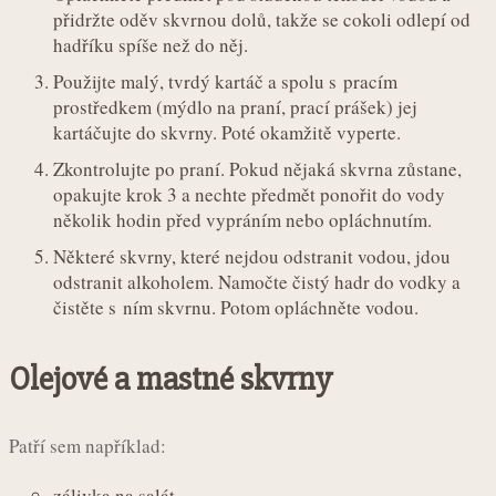
přidržte oděv skvrnou dolů, takže se cokoli odlepí od
hadříku spíše než do něj.
Použijte malý, tvrdý kartáč a spolu s pracím
prostředkem (mýdlo na praní, prací prášek) jej
kartáčujte do skvrny. Poté okamžitě vyperte.
Zkontrolujte po praní. Pokud nějaká skvrna zůstane,
opakujte krok 3 a nechte předmět ponořit do vody
několik hodin před vypráním nebo opláchnutím.
Některé skvrny, které nejdou odstranit vodou, jdou
odstranit alkoholem. Namočte čistý hadr do vodky a
čistěte s ním skvrnu. Potom opláchněte vodou.
Olejové a mastné skvrny
Patří sem například:
zálivka na salát,