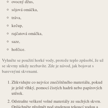
ovocný džus,
sójová omáčka,
tráva,
kečup,
rajčatová omáčka,
saze,
hořčice.
Vyhněte se použití horké vody, protože teplo způsobí, že už
se skvrny nikdy nezbavíte. Zde je návod, jak bojovat s
barevnými skvrnami.
Zlikvidujte co nejvíce znečištěného materiálu, pokud
je ještě vlhký, pomocí čistých hadrů nebo papírových
utěrek.
Odstraňte veškeré volné materiály ze suchých skvrn.
Opláchněte předmět pod studenou tekoucí vodou a