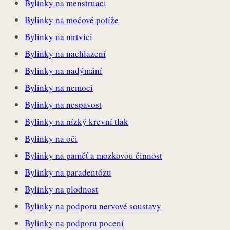
Bylinky na menstruaci
Bylinky na močové potíže
Bylinky na mrtvici
Bylinky na nachlazení
Bylinky na nadýmání
Bylinky na nemoci
Bylinky na nespavost
Bylinky na nízký krevní tlak
Bylinky na oči
Bylinky na paměť a mozkovou činnost
Bylinky na paradentózu
Bylinky na plodnost
Bylinky na podporu nervové soustavy
Bylinky na podporu pocení