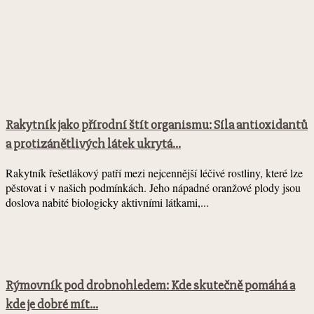
Rakytník jako přírodní štít organismu: Síla antioxidantů
a protizánětlivých látek ukrytá...
Rakytník řešetlákový patří mezi nejcennější léčivé rostliny, které lze
pěstovat i v našich podmínkách. Jeho nápadné oranžové plody jsou
doslova nabité biologicky aktivními látkami,...
Rýmovník pod drobnohledem: Kde skutečně pomáhá a
kde je dobré mít...