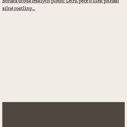
Bohatá úroda lesklých plodů: Letní péče o lilek přináší
silné rostliny...