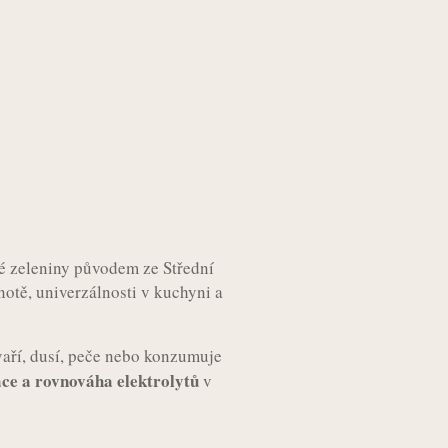
é zeleniny původem ze Střední
otě, univerzálnosti v kuchyni a
vaří, dusí, peče nebo konzumuje
ce a rovnováha elektrolytů
v