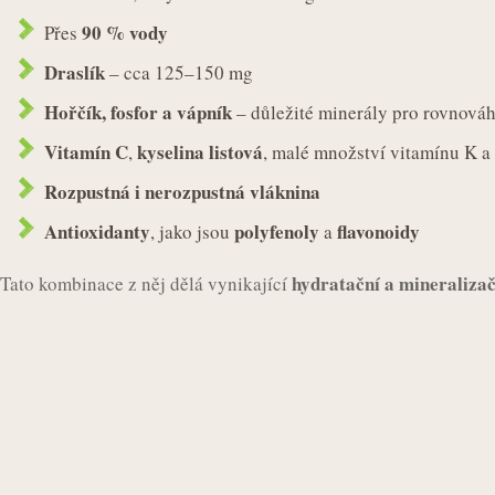
90 % vody
Přes
Draslík
– cca 125–150 mg
Hořčík, fosfor a vápník
– důležité minerály pro rovnováh
Vitamín C
kyselina listová
,
, malé množství vitamínu K a
Rozpustná i nerozpustná vláknina
Antioxidanty
polyfenoly
flavonoidy
, jako jsou
a
hydratační a mineralizač
Tato kombinace z něj dělá vynikající