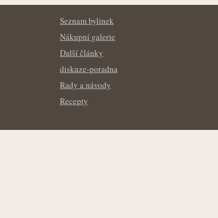
Seznam bylinek
Bylinkopedie.cz
Nákupní galerie
Další články
diskuze-poradna
Rady a návody
Recepty