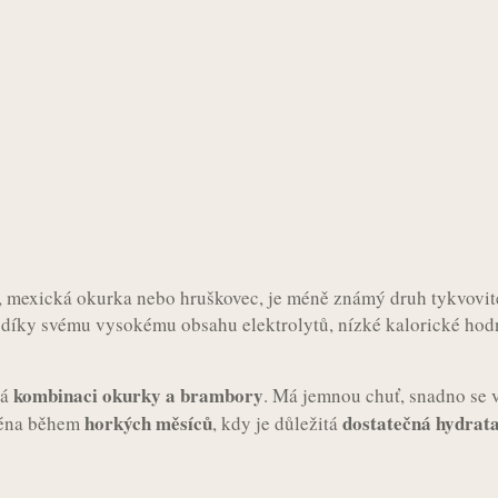
, mexická okurka nebo hruškovec, je méně známý druh tykvovit
u díky svému vysokému obsahu elektrolytů, nízké kalorické hodn
kombinaci okurky a brambory
ná
. Má jemnou chuť, snadno se 
horkých měsíců
dostatečná hydrata
jména během
, kdy je důležitá