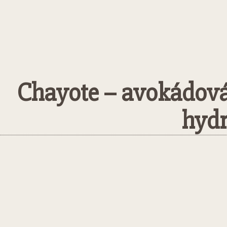
Chayote – avokádová 
hydr
Sdílet
Facebook
Twitter
Pinterest