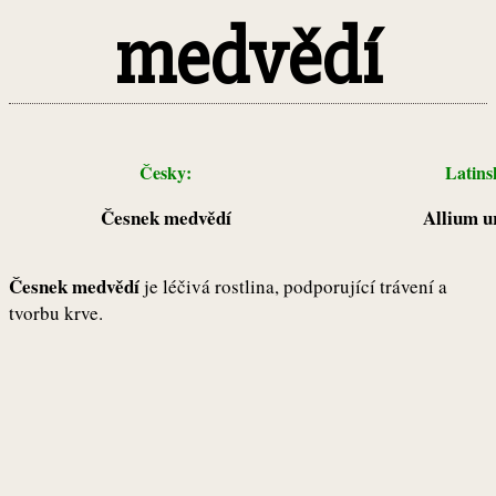
medvědí
Česky:
Latin
Česnek medvědí
Allium u
Česnek medvědí
je léčivá rostlina, podporující trávení a
tvorbu krve.