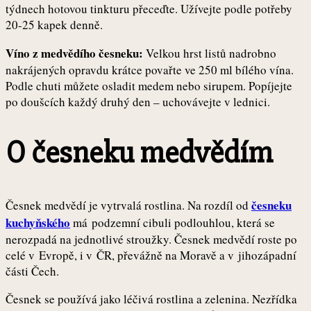
týdnech hotovou tinkturu přeceďte. Užívejte podle potřeby
20-25 kapek denně.
Víno z medvědího česneku:
Velkou hrst listů nadrobno
nakrájených opravdu krátce povařte ve 250 ml bílého vína.
Podle chuti můžete osladit medem nebo sirupem. Popíjejte
po doušcích každý druhý den – uchovávejte v lednici.
O česneku medvědím
česneku
Česnek medvědí je vytrvalá rostlina. Na rozdíl od
kuchyňského
má podzemní cibuli podlouhlou, která se
nerozpadá na jednotlivé stroužky. Česnek medvědí roste po
celé v Evropě, i v ČR, převážně na Moravě a v jihozápadní
části Čech.
Česnek se používá jako léčivá rostlina a zelenina. Nezřídka