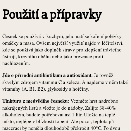
Použití a přípravky
Česnek se používá v kuchyni, jeho natí se koření polévky,
omáčky a masa. Ovšem největší využití najde v léčitelství,
kde se používá jako doplněk stravy pro zlepšení trávicího
ústrojí, krevního oběhu nebo jako prevence proti
nachlazením.
Jde o přírodní antibiotikum a antioxidant
. Je rovněž
skvělým zdrojem vitaminu C a železa. A najdeme v něm také
vitamíny (A, B1, B2), glykosidy a hořčiny.
Tinktura z medvědího česneku:
Vezměte hrst nadrobno
nakrájených listů a vložte je do nádoby. Zalijte 38-40%
alkoholem, budete potřebovat asi 1 litr. Uložte na teplé
místo, nejlépe v blízkosti topení. Ale pozor, teplota při
maceraci by neměla dlouhodobě překročit 40°C. Po dvou