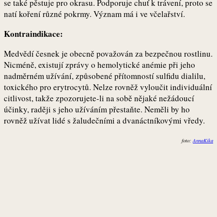
se také pěstuje pro okrasu. Podporuje chuť k trávení, proto se
natí koření různé pokrmy. Význam má i ve včelařství.
Kontraindikace:
Medvědí česnek je obecně považován za bezpečnou rostlinu.
Nicméně, existují zprávy o hemolytické anémie při jeho
nadměrném užívání, způsobené přítomností sulfidu dialilu,
toxického pro erytrocytů. Nelze rovněž vyloučit individuální
citlivost, takže zpozorujete-li na sobě nějaké nežádoucí
účinky, raději s jeho užíváním přestaňte. Neměli by ho
rovněž užívat lidé s žaludečními a dvanáctníkovými vředy.
foto:
AnnaKika