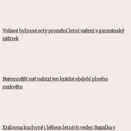
Voňavé bylinné octy promění letní vaření v gurmánský
zážitek
Nejcennější nať nabízí jen krátké období plného
rozkvětu
Královna kuchyně i během letních veder: Bazalka v