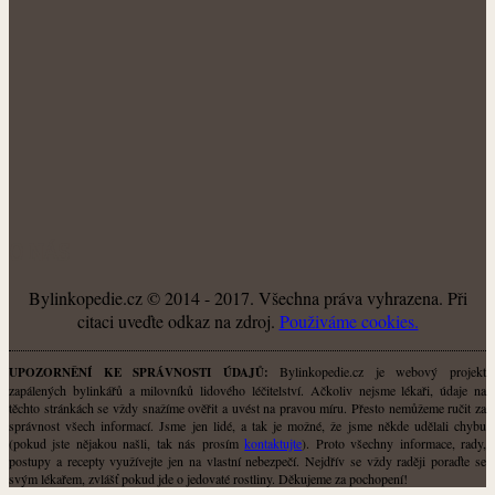
O NÁS
Bylinkopedie.cz © 2014 - 2017. Všechna práva vyhrazena. Při
citaci uveďte odkaz na zdroj.
Použiváme cookies.
Bylinkopedie.cz je webový projekt
UPOZORNĚNÍ KE SPRÁVNOSTI ÚDAJŮ:
zapálených bylinkářů a milovníků lidového léčitelství. Ačkoliv nejsme lékaři, údaje na
těchto stránkách se vždy snažíme ověřit a uvést na pravou míru. Přesto nemůžeme ručit za
správnost všech informací. Jsme jen lidé, a tak je možné, že jsme někde udělali chybu
(pokud jste nějakou našli, tak nás prosím
kontaktujte
). Proto všechny informace, rady,
postupy a recepty využívejte jen na vlastní nebezpečí. Nejdřív se vždy raději poraďte se
svým lékařem, zvlášť pokud jde o jedovaté rostliny. Děkujeme za pochopení!