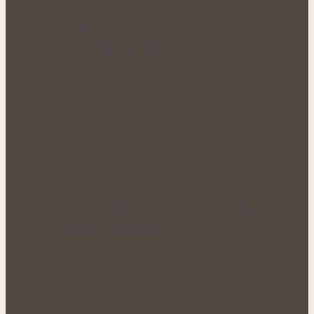
Voňavé bylinné octy promění letní vaření
v gurmánský zážitek
Nejcennější nať nabízí jen krátké období
plného rozkvětu