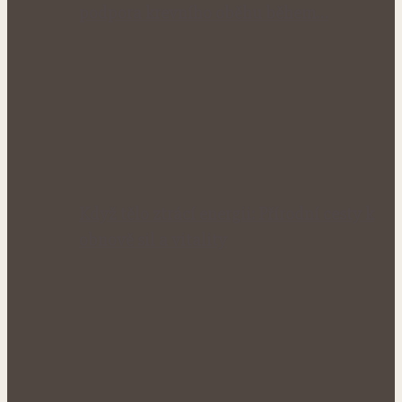
podpora krevního oběhu během…
Když tělo ztrácí energii: Přírodní cesty k
obnově sil a vitality