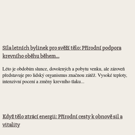
Síla letních bylinek pro svěží tělo: Přírodní podpora
krevního oběhu během...
Léto je obdobím slunce, dovolených a pobytu venku, ale zároveň
představuje pro lidský organismus značnou zátěž. Vysoké teploty,
intenzivní pocení a změny krevního tlaku...
Když tělo ztrácí energii: Přírodní cesty k obnově sil a
vitality