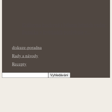
Královna kuchyně i během letních veder:
Bazalka v květináči potřebuje v…
diskuze-poradna
Rady a návody
Recepty