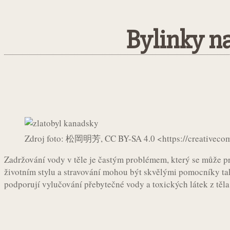
Bylinky n
Sdílet
Facebook
Twitter
Pintere
Zdroj foto: 松岡明芳, CC BY-SA 4.0 <https://creativecom
Zadržování vody v těle je častým problémem, který se může p
životním stylu a stravování mohou být skvělými pomocníky t
podporují vylučování přebytečné vody a toxických látek z těla