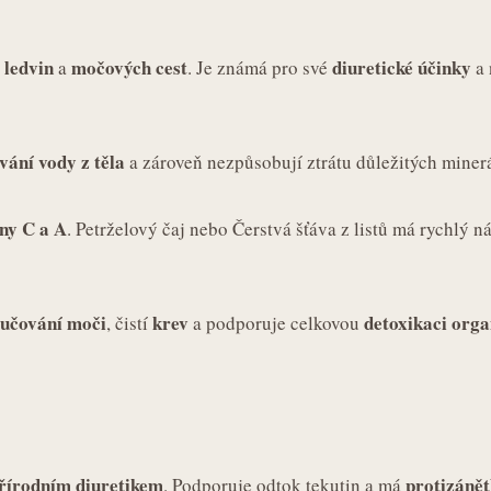
ledvin
močových cest
diuretické účinky
í
a
. Je známá pro své
a 
vání vody z těla
a zároveň nezpůsobují ztrátu důležitých minerá
ny C a A
. Petrželový čaj nebo Čerstvá šťáva z listů má rychlý 
lučování moči
krev
detoxikaci org
, čistí
a podporuje celkovou
řírodním diuretikem
protizánět
. Podporuje odtok tekutin a má