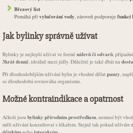
Březový list
vylučování vody
funkci 
Pomáhá při
, zároveň podporuje
Jak bylinky správně užívat
nálevů či odvarů
Bylinky je nejlepší užívat ve formě
, případn
3krát denně
dosta
, ideálně mezi jídly. Důležité je také dbát na
pauzy
Při dlouhodobějším užívání bylin je vhodné dělat
, např
se dlouhodobá rovnováha organismu.
Možné kontraindikace a opatrnost
bylinky přírodním prostředkem
Ačkoli jsou
, nemusí být vhod
měli užívání konzultovat s lékařem. Stejně tak pokud užíváte
účinkům
interakcím
nebo
.