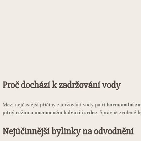
Proč dochází k zadržování vody
hormonální změ
Mezi nejčastější příčiny zadržování vody patří
pitný režim a onemocnění ledvin či srdce
b
. Správně zvolené
Nejúčinnější bylinky na odvodnění