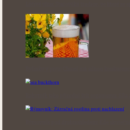
Léčivé víno: Starověká tradice, ve které se 
Bylinky v pivu: Chmel má silnou konkurenc
Rakytník jako přírodní štít organismu: Síla
Rýmovník pod drobnohledem: Kde skutečně