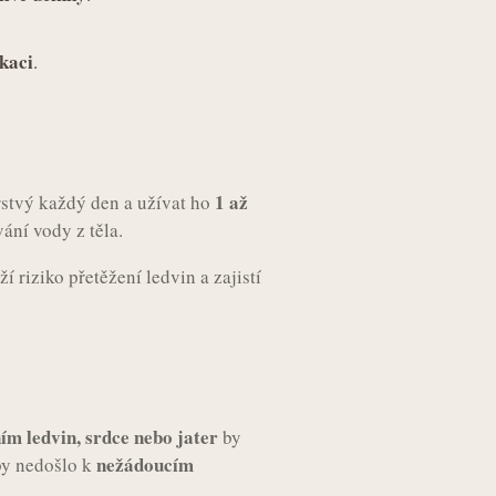
kaci
.
1 až
rstvý každý den a užívat ho
ání vody z těla.
í riziko přetěžení ledvin a zajistí
m ledvin, srdce nebo jater
by
nežádoucím
aby nedošlo k