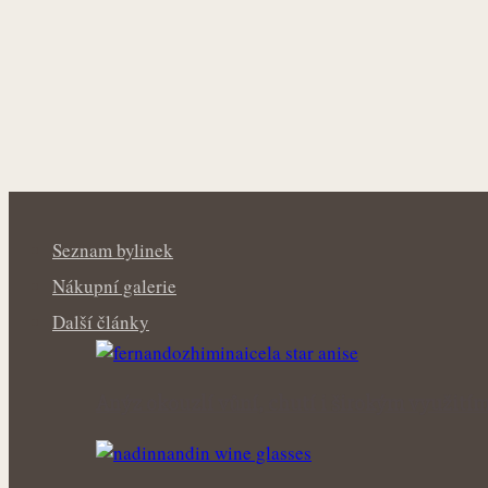
Seznam bylinek
Nákupní galerie
Další články
Anýz okouzlí vůní, chutí i širokým využití