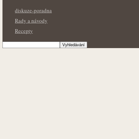
diskuze-poradna
Rady a návody
Recepty