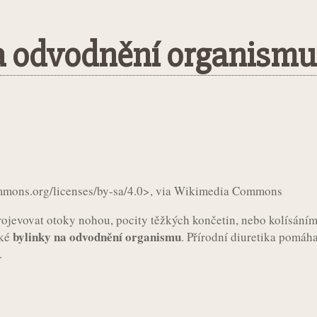
a odvodnění organismu
st
WhatsApp
mons.org/licenses/by-sa/4.0>, via Wikimedia Commons
rojevovat otoky nohou, pocity těžkých končetin, nebo kolísání
bylinky na odvodnění organismu
aké
. Přírodní diuretika pomáha
.