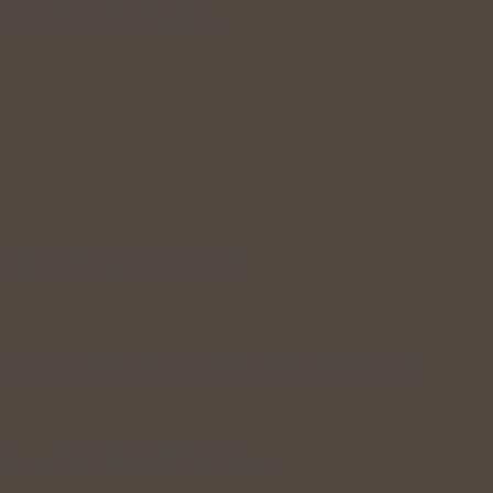
spojovala síla bylinek a…
i mezi léčivými rostlinami
 antioxidantů a protizánětlivých látek ukrytá…
 pomáhá a kde je dobré mít…