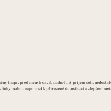
ny (např. před menstruací), nadměrný příjem soli, nedostate
ylinky
přirozené detoxikaci
met
mohou napomoci k
a zlepšení