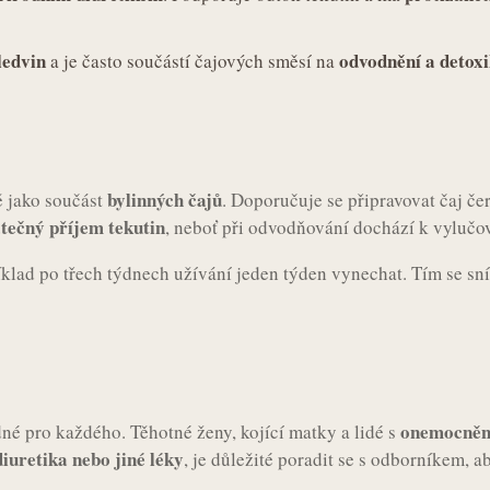
ledvin
odvodnění a detoxi
a je často součástí čajových směsí na
bylinných čajů
ě jako součást
. Doporučuje se připravovat čaj če
tečný příjem tekutin
, neboť při odvodňování dochází k vylučov
íklad po třech týdnech užívání jeden týden vynechat. Tím se sníž
onemocnění
né pro každého. Těhotné ženy, kojící matky a lidé s
diuretika nebo jiné léky
, je důležité poradit se s odborníkem, 