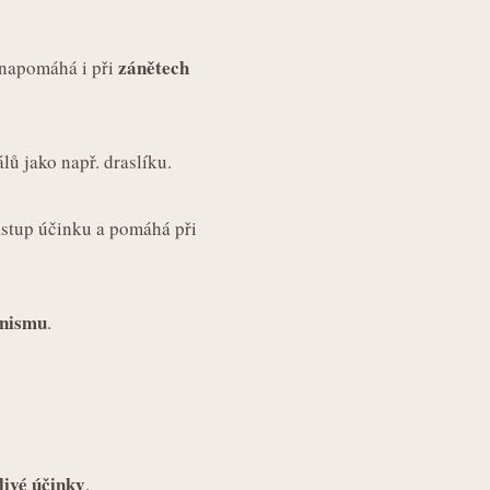
zánětech
napomáhá i při
lů jako např. draslíku.
nástup účinku a pomáhá při
anismu
.
livé účinky
.