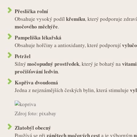
Přeslička rolní
křemíku
Obsahuje vysoký podíl
, který podporuje zdrav
močového měchýře
.
Pampeliška lékařská
vylučo
Obsahuje hořčiny a antioxidanty, které podporují
Petržel
močopudný prostředek
vitami
Silný
, který je bohatý na
pročišťování ledvin
.
Kopřiva dvoudomá
vy
Jedna z nejznámějších českých bylin, která stimuluje
Zdroj foto: pixabay
Zlatobýl obecný
zánětech močových cest
p
Používá se při
a je výborným