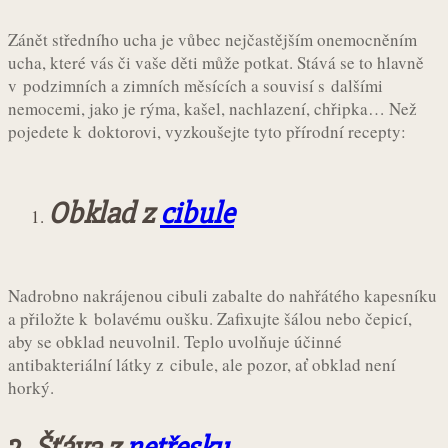
Zánět středního ucha je vůbec nejčastějším onemocněním
ucha, které vás či vaše děti může potkat. Stává se to hlavně
v podzimních a zimních měsících a souvisí s dalšími
nemocemi, jako je rýma, kašel, nachlazení, chřipka… Než
pojedete k doktorovi, vyzkoušejte tyto přírodní recepty:
Obklad z
cibule
Nadrobno nakrájenou cibuli zabalte do nahřátého kapesníku
a přiložte k bolavému oušku. Zafixujte šálou nebo čepicí,
aby se obklad neuvolnil. Teplo uvolňuje účinné
antibakteriální látky z cibule, ale pozor, ať obklad není
horký.
2.
Šťáva z
netřesku