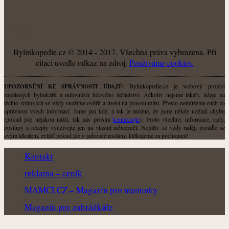
O NÁS
Bylinkopedie.cz © 2014 - 2017. Všechna práva vyhrazena. Při
citaci uveďte odkaz na zdroj.
Použiváme cookies.
Bylinkopedie.cz je webový projekt
UPOZORNĚNÍ KE SPRÁVNOSTI ÚDAJŮ:
zapálených bylinkářů a milovníků lidového léčitelství. Ačkoliv nejsme lékaři, údaje na
těchto stránkách se vždy snažíme ověřit a uvést na pravou míru. Přesto nemůžeme ručit za
správnost všech informací. Jsme jen lidé, a tak je možné, že jsme někde udělali chybu
(pokud jste nějakou našli, tak nás prosím
kontaktujte
). Proto všechny informace, rady,
postupy a recepty využívejte jen na vlastní nebezpečí. Nejdřív se vždy raději poraďte se
svým lékařem, zvlášť pokud jde o jedovaté rostliny. Děkujeme za pochopení!
Kontakt
reklama – ceník
MAMCI.CZ – Magazín pro maminky
Magazín pro zahrádkáře