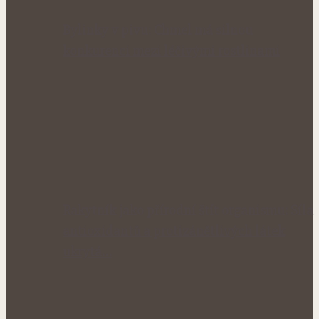
Bylinky v pivu: Chmel má silnou
konkurenci mezi léčivými rostlinami
Rakytník jako přírodní štít organismu: Síla
antioxidantů a protizánětlivých látek
ukrytá…