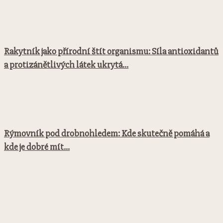
Rakytník jako přírodní štít organismu: Síla antioxidantů
a protizánětlivých látek ukrytá...
Rýmovník pod drobnohledem: Kde skutečně pomáhá a
kde je dobré mít...