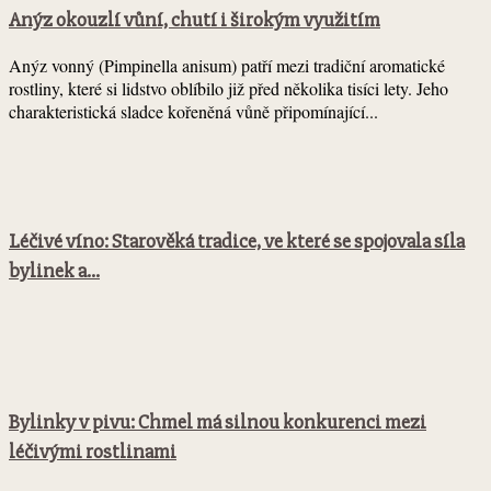
Anýz okouzlí vůní, chutí i širokým využitím
Anýz vonný (Pimpinella anisum) patří mezi tradiční aromatické
rostliny, které si lidstvo oblíbilo již před několika tisíci lety. Jeho
charakteristická sladce kořeněná vůně připomínající...
Léčivé víno: Starověká tradice, ve které se spojovala síla
bylinek a...
Bylinky v pivu: Chmel má silnou konkurenci mezi
léčivými rostlinami