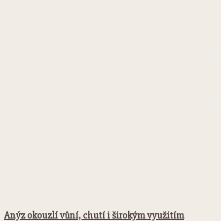
Facebook
Twitter
Pinterest
WhatsApp
Anýz okouzlí vůní, chutí i širokým využitím