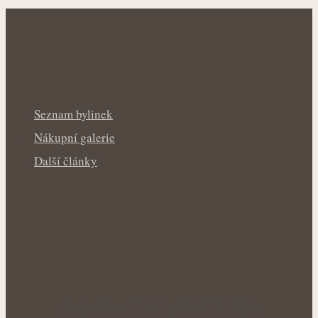
Seznam bylinek
Nákupní galerie
Další články
Anýz okouzlí vůní, chutí i širokým