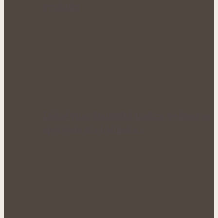
využitím
Léčivé víno: Starověká tradice, ve které se
spojovala síla bylinek a…