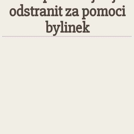
odstranit za pomoci
bylinek
Facebook
Twitter
Pinterest
What