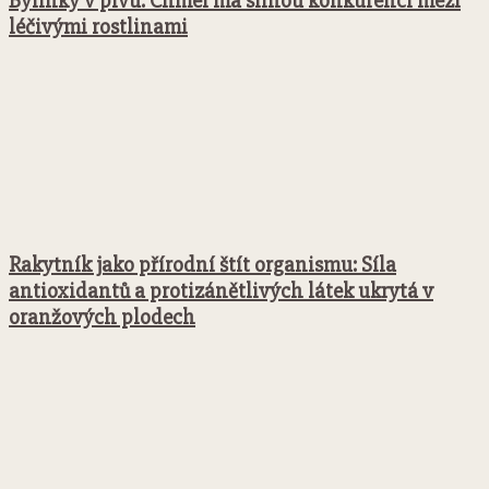
Bylinky v pivu: Chmel má silnou konkurenci mezi
léčivými rostlinami
Rakytník jako přírodní štít organismu: Síla
antioxidantů a protizánětlivých látek ukrytá v
oranžových plodech