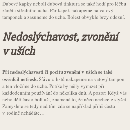
Dubové kapky neboli dubová tinktura se také hodí pro léčbu
zánětu středního ucha. Pár kapek nakapeme na vatový
tamponek a zasuneme do ucha. Bolest obvykle brzy odezní.
Nedoslýchavost, zvonění
v uších
Při nedoslýchavosti či pocitu zvonění v uších se také
osvědčil netřesk.
Šťávu z listů nakapeme na vatový tampon
a ten vložíme do ucha. Potíže by měly vymizet při
každodenním používání do několika dnů. A pozor: Když vás
nebo děti často bolí uši, znamená to, že něco nechcete slyšet.
Zamyslete se tedy nad tím, zda se například příliš často
v rodině nehádáte…