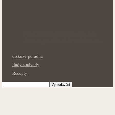
Rýmovník pod drobnohledem: Kde
skutečně pomáhá a kde je dobré mít…
diskuze-poradna
Rady a návody
Recepty