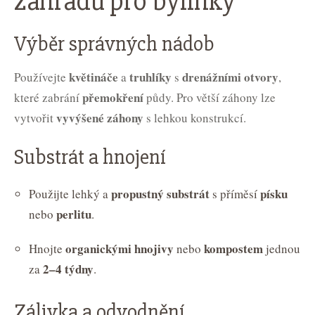
zahradu pro bylinky
Výběr správných nádob
květináče
truhlíky
drenážními otvory
Používejte
a
s
,
přemokření
které zabrání
půdy. Pro větší záhony lze
vyvýšené záhony
vytvořit
s lehkou konstrukcí.
Substrát a hnojení
propustný substrát
písku
Použijte lehký a
s příměsí
perlitu
nebo
.
organickými hnojivy
kompostem
Hnojte
nebo
jednou
2–4 týdny
za
.
Zálivka a odvodnění