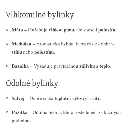
Vlhkomilné bylinky
Máta
vlhkou půdu
polostín
– Potřebuje
, ale snese i
.
Meduňka
– Aromatická bylina, která roste dobře ve
stínu
polostínu
nebo
.
Bazalka
zálivku
teplo
– Vyžaduje pravidelnou
a
.
Odolné bylinky
Šalvěj
teplotní výkyvy
vítr
– Dobře snáší
a
.
Pažitka
– Odolná bylina, která roste téměř za každých
podmínek.