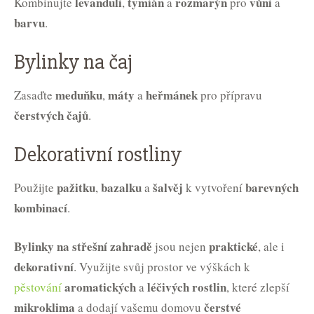
levanduli
tymián
rozmarýn
vůni
Kombinujte
,
a
pro
a
barvu
.
Bylinky na čaj
meduňku
máty
heřmánek
Zasaďte
,
a
pro přípravu
čerstvých čajů
.
Dekorativní rostliny
pažitku
bazalku
šalvěj
barevných
Použijte
,
a
k vytvoření
kombinací
.
Bylinky na střešní zahradě
praktické
jsou nejen
, ale i
dekorativní
. Využijte svůj prostor ve výškách k
aromatických
léčivých rostlin
pěstování
a
, které zlepší
mikroklima
čerstvé
a dodají vašemu domovu