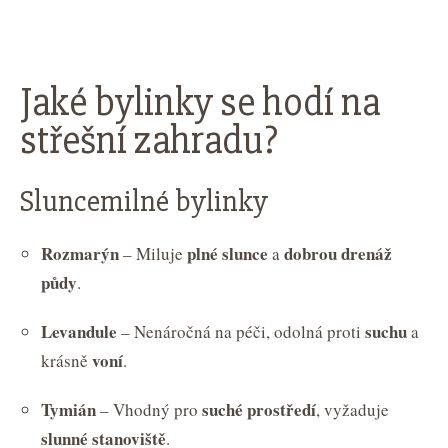
Jaké bylinky se hodí na
střešní zahradu?
Sluncemilné bylinky
Rozmarýn
plné slunce
dobrou drenáž
– Miluje
a
půdy
.
Levandule
suchu
– Nenáročná na péči, odolná proti
a
voní
krásně
.
Tymián
suché prostředí
– Vhodný pro
, vyžaduje
slunné stanoviště
.