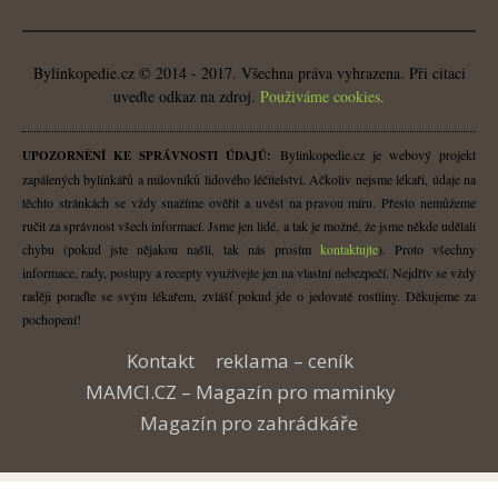
O NÁS
Bylinkopedie.cz © 2014 - 2017. Všechna práva vyhrazena. Při citaci
uveďte odkaz na zdroj.
Použiváme cookies.
Bylinkopedie.cz je webový projekt
UPOZORNĚNÍ KE SPRÁVNOSTI ÚDAJŮ:
zapálených bylinkářů a milovníků lidového léčitelství. Ačkoliv nejsme lékaři, údaje na
těchto stránkách se vždy snažíme ověřit a uvést na pravou míru. Přesto nemůžeme
ručit za správnost všech informací. Jsme jen lidé, a tak je možné, že jsme někde udělali
chybu (pokud jste nějakou našli, tak nás prosím
kontaktujte
). Proto všechny
informace, rady, postupy a recepty využívejte jen na vlastní nebezpečí. Nejdřív se vždy
raději poraďte se svým lékařem, zvlášť pokud jde o jedovaté rostliny. Děkujeme za
pochopení!
Kontakt
reklama – ceník
MAMCI.CZ – Magazín pro maminky
Magazín pro zahrádkáře