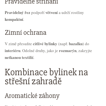
Pravidelné stříhání
Pravidelný řez
větvení
podpoří
a udrží rostliny
kompaktní
.
Zimní ochrana
citlivé bylinky
bazalku
V zimě přesuňte
(např.
) do
interiéru
rozmarýn
. Odolné druhy, jako je
, zakryjte
netkanou textilií
.
Kombinace bylinek na
střešní zahradě
Aromatické záhony