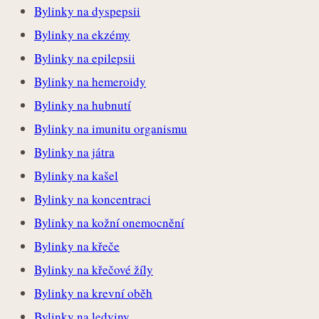
Bylinky na dyspepsii
Bylinky na ekzémy
Bylinky na epilepsii
Bylinky na hemeroidy
Bylinky na hubnutí
Bylinky na imunitu organismu
Bylinky na játra
Bylinky na kašel
Bylinky na koncentraci
Bylinky na kožní onemocnění
Bylinky na křeče
Bylinky na křečové žíly
Bylinky na krevní oběh
Bylinky na ledviny