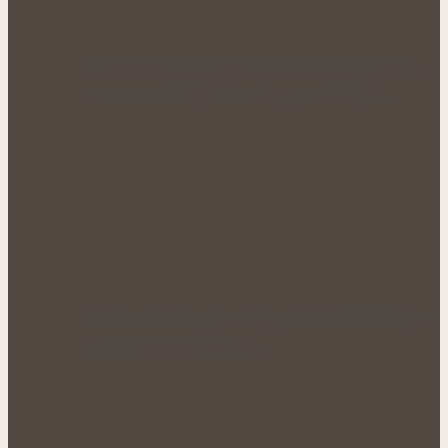
Přírodní zásobárna vitamínu C: Bylinky,
ovoce a další potraviny pro silnější…
Voňavé keříky plné síly: Letní řez šalvěje
podpoří hustý růst i…