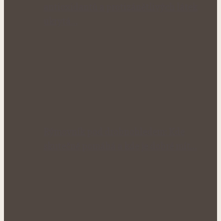
antioxidantů a protizánětlivých látek
ukrytá…
Rýmovník pod drobnohledem: Kde
skutečně pomáhá a kde je dobré mít…