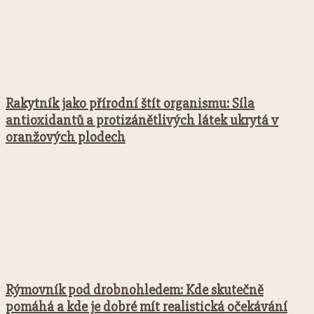
Rakytník jako přírodní štít organismu: Síla
antioxidantů a protizánětlivých látek ukrytá v
oranžových plodech
Rýmovník pod drobnohledem: Kde skutečně
pomáhá a kde je dobré mít realistická očekávání