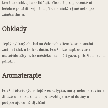
preventivní i
které dezinfikují a zklidňují. Vhodné pro
léčebné použití
chronické rýmě nebo po
, zejména při
zánětu dutin
.
Obklady
Teplý bylinný obklad na čelo nebo lícní kosti pomáhá
zmírnit tlak a bolest dutin
odvar z
. Použít lze např.
mateřídoušky nebo měsíčku
, namočit gázu, přiložit a nechat
působit.
Aromaterapie
éterických olejů z eukalyptu, máty nebo borovice
Použití
v
nosní dutiny a
difuzéru nebo aromalampě uvolňuje
podporuje volné dýchání
.