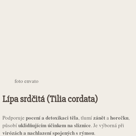
foto envato
Lípa srdčitá (Tilia cordata)
pocení a detoxikaci těla
zánět
horečku
Podporuje
, tlumí
a
,
uklidňujícím účinkem na sliznice
působí
. Je výborná při
virózách a nachlazení spojených s rýmou
.