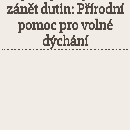
zánět dutin: Přírodní
pomoc pro volné
dýchání
Facebook
Twitter
Pinterest
What