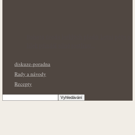
Bohatá úroda lesklých plodů: Letní péče o
lilek přináší silné rostliny…
diskuze-poradna
Rady a návody
Recepty