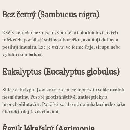
Bez černý (Sambucus nigra)
akutních virových
Květy černého bezu jsou výborné při
infekcích
snižovat horečku, uvolňují dutiny a
, pomáhají
posilují imunitu
čaje, sirupu nebo
. Lze je užívat ve formě
výluhu na inhalaci
.
Eukalyptus (Eucalyptus globulus)
rychle uvolnit
Silice eukalyptu jsou známé svou schopností
nosní dutiny
protizánětlivě, antisepticky a
. Působí
bronchodilatačně
inhalací nebo jako
. Používá se hlavně do
éterický olej k vdechování
.
Řepík lékařský (Agrimonia