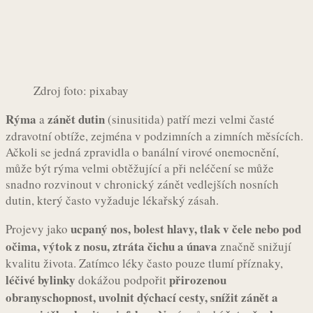
Zdroj foto: pixabay
Rýma
zánět dutin
a
(sinusitida) patří mezi velmi časté
zdravotní obtíže, zejména v podzimních a zimních měsících.
Ačkoli se jedná zpravidla o banální virové onemocnění,
může být rýma velmi obtěžující a při neléčení se může
snadno rozvinout v chronický zánět vedlejších nosních
dutin, který často vyžaduje lékařský zásah.
ucpaný nos, bolest hlavy, tlak v čele nebo pod
Projevy jako
očima, výtok z nosu, ztráta čichu a únava
značně snižují
kvalitu života. Zatímco léky často pouze tlumí příznaky,
léčivé bylinky
přirozenou
dokážou podpořit
obranyschopnost, uvolnit dýchací cesty, snížit zánět a