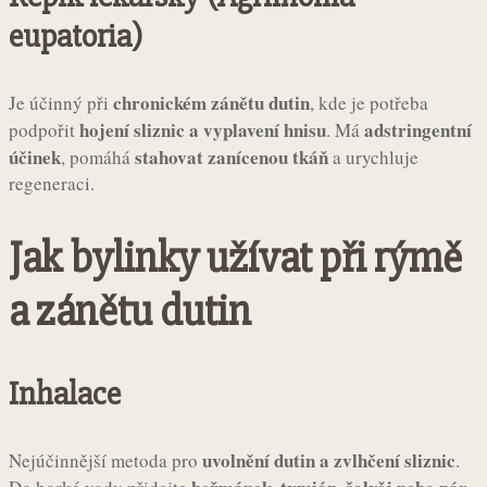
eupatoria)
chronickém zánětu dutin
Je účinný při
, kde je potřeba
hojení sliznic a vyplavení hnisu
adstringentní
podpořit
. Má
účinek
stahovat zanícenou tkáň
, pomáhá
a urychluje
regeneraci.
Jak bylinky užívat při rýmě
a zánětu dutin
Inhalace
uvolnění dutin a zvlhčení sliznic
Nejúčinnější metoda pro
.