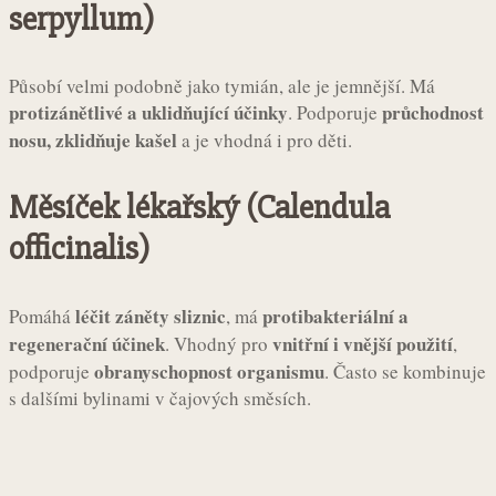
serpyllum)
Působí velmi podobně jako tymián, ale je jemnější. Má
protizánětlivé a uklidňující účinky
průchodnost
. Podporuje
nosu, zklidňuje kašel
a je vhodná i pro děti.
Měsíček lékařský (Calendula
officinalis)
léčit záněty sliznic
protibakteriální a
Pomáhá
, má
regenerační účinek
vnitřní i vnější použití
. Vhodný pro
,
obranyschopnost organismu
podporuje
. Často se kombinuje
s dalšími bylinami v čajových směsích.