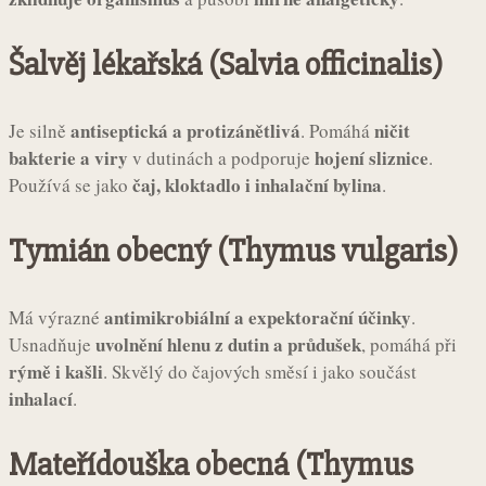
Šalvěj lékařská (Salvia officinalis)
antiseptická a protizánětlivá
ničit
Je silně
. Pomáhá
bakterie a viry
hojení sliznice
v dutinách a podporuje
.
čaj, kloktadlo i inhalační bylina
Používá se jako
.
Tymián obecný (Thymus vulgaris)
antimikrobiální a expektorační účinky
Má výrazné
.
uvolnění hlenu z dutin a průdušek
Usnadňuje
, pomáhá při
rýmě i kašli
. Skvělý do čajových směsí i jako součást
inhalací
.
Mateřídouška obecná (Thymus