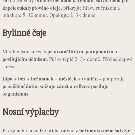
heřmánek, tymián, šalvěj nebo pár
Do horké vody přidejte
kapek eukalyptového oleje
, přikryjte hlavu ručníkem a
inhalujte 5–10 minut. Opakujte 2–3× denně.
Bylinné čaje
protizánětlivým, potopudným a
Vhodné jsou směsi s
posilujícím účinkem
. Pijí se teplé 2–3× denně. Příklad čajové
směsi:
Lípa + bez + heřmánek + měsíček + tymián
– podporuje
pročištění dutin, snižuje zánět a celkově posiluje
organismus
.
Nosní výplachy
odvar z heřmánku nebo šalvěje
K výplachu nosu lze přidat
,