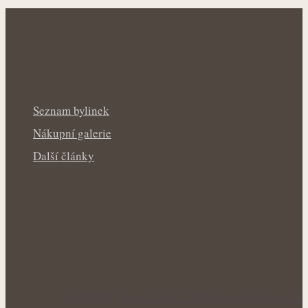
Seznam bylinek
Nákupní galerie
Další články
Rakytník jako přírodní štít organismu: Síla