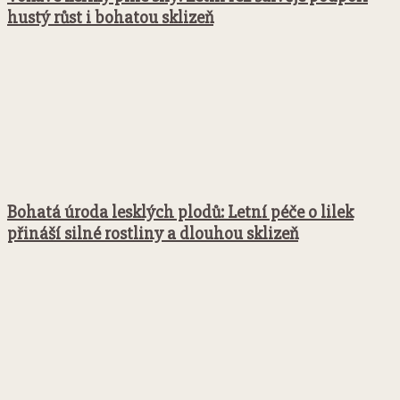
hustý růst i bohatou sklizeň
Bohatá úroda lesklých plodů: Letní péče o lilek
přináší silné rostliny a dlouhou sklizeň