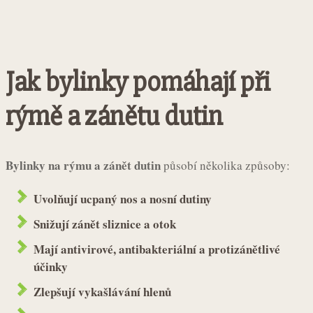
Jak bylinky pomáhají při
rýmě a zánětu dutin
Bylinky na rýmu a zánět dutin
působí několika způsoby:
Uvolňují ucpaný nos a nosní dutiny
Snižují zánět sliznice a otok
Mají antivirové, antibakteriální a protizánětlivé
účinky
Zlepšují vykašlávání hlenů