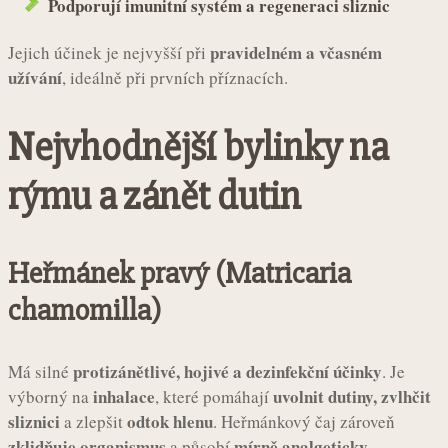
Podporují imunitní systém a regeneraci sliznic
pravidelném a včasném
Jejich účinek je nejvyšší při
užívání
, ideálně při prvních příznacích.
Nejvhodnější bylinky na
rýmu a zánět dutin
Heřmánek pravý (Matricaria
chamomilla)
protizánětlivé, hojivé a dezinfekční účinky
Má silné
. Je
inhalace
uvolnit dutiny, zvlhčit
výborný na
, které pomáhají
sliznici
odtok hlenu
a zlepšit
. Heřmánkový čaj zároveň
zklidňuje organismus
mírně analgeticky
a působí
.