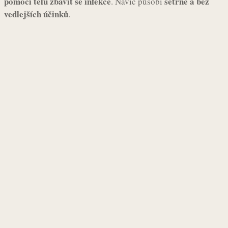
pomoci tělu zbavit se infekce
šetrně a bez
. Navíc působí
vedlejších účinků
.