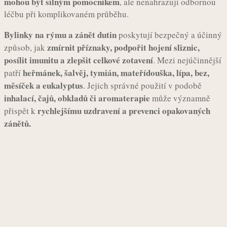
mohou být silným pomocníkem
, ale nenahrazují odbornou
léčbu při komplikovaném průběhu.
Bylinky na rýmu a zánět dutin
poskytují bezpečný a účinný
zmírnit příznaky, podpořit hojení sliznic,
způsob, jak
posílit imunitu a zlepšit celkové zotavení
. Mezi nejúčinnější
heřmánek, šalvěj, tymián, mateřídouška, lípa, bez,
patří
měsíček a eukalyptus
. Jejich správné použití v podobě
inhalací, čajů, obkladů či aromaterapie
může významně
rychlejšímu uzdravení a prevenci opakovaných
přispět k
zánětů.