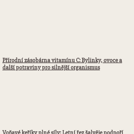
Přírodní zásobárna vitamínu C: Bylinky, ovoce a
další potraviny pro silnější organismus
Voňavé keříky plné síly: Letní řez šalvěje podpoří