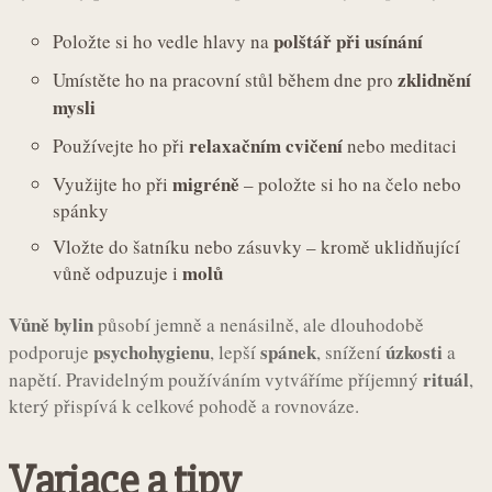
polštář při usínání
Položte si ho vedle hlavy na
zklidnění
Umístěte ho na pracovní stůl během dne pro
mysli
relaxačním cvičení
Používejte ho při
nebo meditaci
migréně
Využijte ho při
– položte si ho na čelo nebo
spánky
Vložte do šatníku nebo zásuvky – kromě uklidňující
molů
vůně odpuzuje i
Vůně bylin
působí jemně a nenásilně, ale dlouhodobě
psychohygienu
spánek
úzkosti
podporuje
, lepší
, snížení
a
rituál
napětí. Pravidelným používáním vytváříme příjemný
,
který přispívá k celkové pohodě a rovnováze.
Variace a tipy