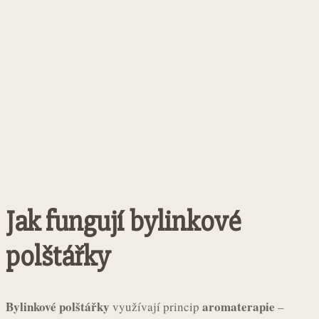
Jak fungují bylinkové
polštářky
Bylinkové polštářky
aromaterapie
využívají princip
–