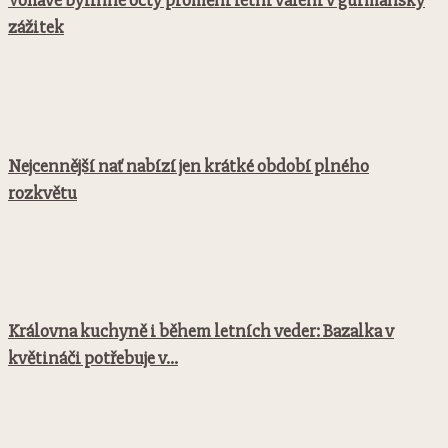
Voňavé bylinné octy promění letní vaření v gurmánský
zážitek
Nejcennější nať nabízí jen krátké období plného
rozkvětu
Královna kuchyně i během letních veder: Bazalka v
květináči potřebuje v...