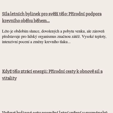
Síla letních bylinek pro svěží tělo: Přírodní podpora
krevního oběhu během...
Léto je obdobím slunce, dovolených a pobytu venku, ale zároveň
představuje pro lidský organismus značnou zátěž. Vysoké teploty,
intenzivní pocení a změny krevního tlaku...
Když tělo ztrácí energii: Přírodní cesty k obnově sil a
vitality