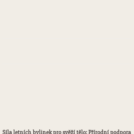
Facebook
Twitter
Pinterest
WhatsApp
Síla letních bylinek pro svěží tělo: Přírodní podpora