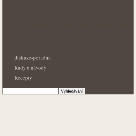
Královna kuchyně i během letních veder:
Bazalka v květináči potřebuje v…
diskuze-poradna
Rady a návody
Recepty