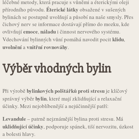
léčebné metody, která pracuje s vůněmi a éterickými oleji
Éterické látky
přírodního původu.
obsažené v sušených
bylinách se postupně uvolňují a působí na naše smysly. Přes
čichový nerv se informace dostávají přímo do mozku, kde
emoce
náladu
ovlivňují
,
i činnost nervového systému.
klidu
Vdechování bylinných vůní pomáhá navodit pocit
,
uvolnění
vnitřní rovnováhy
a
.
Výběr vhodných bylin
bylinkových polštářků proti stresu
Při výrobě
je klíčový
bylin
správný výběr
, které mají zklidňující a relaxační
účinky. Mezi nejoblíbenější a nejúčinnější patří:
Levandule
– patrně nejznámější bylina proti stresu. Má
uklidňující účinky
, podporuje spánek, tiší nervozitu, úzkost
a bolesti hlavy.