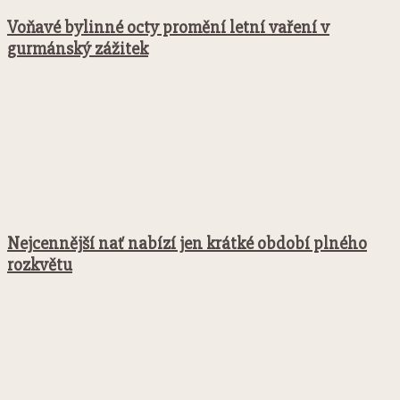
Voňavé bylinné octy promění letní vaření v
gurmánský zážitek
Nejcennější nať nabízí jen krátké období plného
rozkvětu