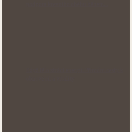
podpora krevního oběhu během…
Když tělo ztrácí energii: Přírodní cesty k
obnově sil a vitality