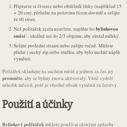
Připravte si čtverec nebo obdélník látky (například 15
× 20 cm), přeložte na polovinu lícem dovnitř a sešijte
ze tří stran.
bylinkovou
Než polštářek zcela uzavřete, naplňte ho
směsí
– ideálně asi do 2/3 objemu, aby zůstal měkký.
Sešijte poslední stranu nebo zašijte ručně. Můžete
přidat i suchý zip nebo stužku, aby bylo možné náplň
vyměnit.
Polštářek skladujte na suchém místě a jednou za čas jej
promněte
, aby se byliny znovu aktivovaly. Vůně vydrží
několik měsíců, poté je vhodné obsah vyměnit za čerstvý.
Použití a účinky
Bylinkový polštářek
můžete používat různými způsoby: