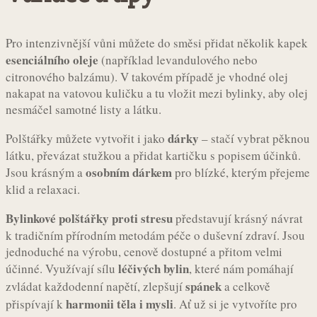
Pro intenzivnější vůni můžete do směsi přidat několik kapek
esenciálního oleje
(například levandulového nebo
citronového balzámu). V takovém případě je vhodné olej
nakapat na vatovou kuličku a tu vložit mezi bylinky, aby olej
nesmáčel samotné listy a látku.
dárky
Polštářky můžete vytvořit i jako
– stačí vybrat pěknou
látku, převázat stužkou a přidat kartičku s popisem účinků.
osobním dárkem
Jsou krásným a
pro blízké, kterým přejeme
klid a relaxaci.
Bylinkové polštářky proti stresu
představují krásný návrat
k tradičním přírodním metodám péče o duševní zdraví. Jsou
jednoduché na výrobu, cenově dostupné a přitom velmi
léčivých bylin
účinné. Využívají sílu
, které nám pomáhají
spánek
zvládat každodenní napětí, zlepšují
a celkově
harmonii těla i mysli
přispívají k
. Ať už si je vytvoříte pro