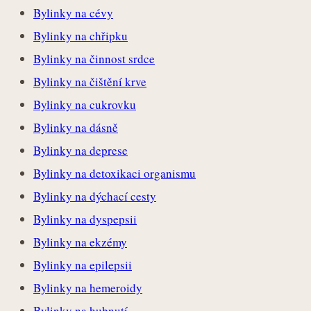
Bylinky na cévy
Bylinky na chřipku
Bylinky na činnost srdce
Bylinky na čištění krve
Bylinky na cukrovku
Bylinky na dásně
Bylinky na deprese
Bylinky na detoxikaci organismu
Bylinky na dýchací cesty
Bylinky na dyspepsii
Bylinky na ekzémy
Bylinky na epilepsii
Bylinky na hemeroidy
Bylinky na hubnutí