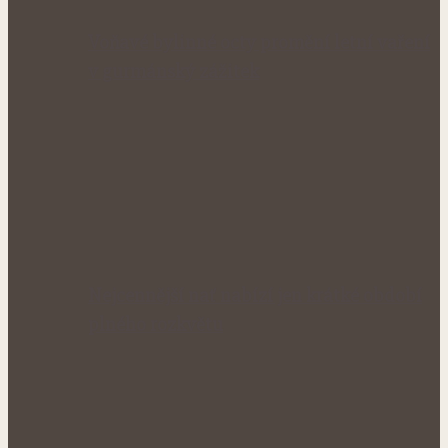
Voňavé bylinné octy promění letní vaření
v gurmánský zážitek
Nejcennější nať nabízí jen krátké období
plného rozkvětu