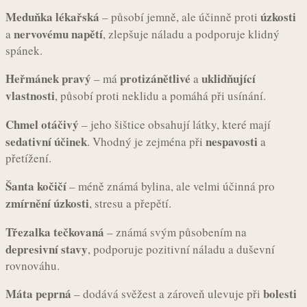
Meduňka lékařská
úzkosti
– působí jemně, ale účinně proti
nervovému napětí
a
, zlepšuje náladu a podporuje klidný
spánek.
Heřmánek pravý
protizánětlivé
uklidňující
– má
a
vlastnosti
, působí proti neklidu a pomáhá při usínání.
Chmel otáčivý
– jeho šištice obsahují látky, které mají
sedativní účinek
nespavosti
. Vhodný je zejména při
a
přetížení.
Šanta kočičí
– méně známá bylina, ale velmi účinná pro
zmírnění úzkosti
, stresu a přepětí.
Třezalka tečkovaná
– známá svým působením na
depresivní stavy
, podporuje pozitivní náladu a duševní
rovnováhu.
Máta peprná
bolesti
– dodává svěžest a zároveň ulevuje při