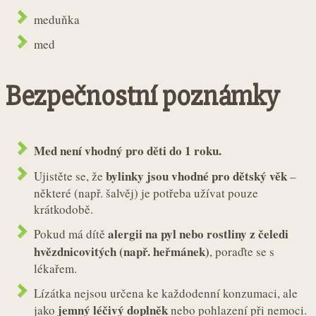
meduňka
med
Bezpečnostní poznámky
Med není vhodný pro děti do 1 roku.
bylinky jsou vhodné pro dětský věk
Ujistěte se, že
–
některé (např. šalvěj) je potřeba užívat pouze
krátkodobě.
alergii na pyl nebo rostliny z čeledi
Pokud má dítě
hvězdnicovitých (např. heřmánek)
, poraďte se s
lékařem.
Lízátka nejsou určena ke každodenní konzumaci, ale
jemný léčivý doplněk
jako
nebo pohlazení při nemoci.