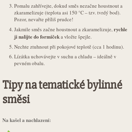
Pomalu zahřívejte, dokud směs nezačne houstnout a
zkaramelizuje (teplota asi 150 °C – tzv. tvrdý bod).
Pozor, nevařte příliš prudce!
rychle
Jakmile směs začne houstnout a zkaramelizuje,
ji nalijte do formiček
a vložte špejle.
Nechte ztuhnout při pokojové teplotě (cca 1 hodinu).
Lízátka uchovávejte v suchu a chladu – ideálně v
pevném obalu.
Tipy na tematické bylinné
směsi
Na kašel a nachlazení: