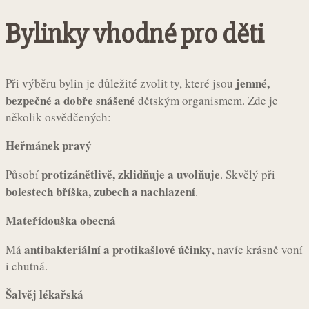
Bylinky vhodné pro děti
jemné,
Při výběru bylin je důležité zvolit ty, které jsou
bezpečné a dobře snášené
dětským organismem. Zde je
několik osvědčených:
Heřmánek pravý
protizánětlivě, zklidňuje a uvolňuje
Působí
. Skvělý při
bolestech bříška, zubech a nachlazení
.
Mateřídouška obecná
antibakteriální a protikašlové účinky
Má
, navíc krásně voní
i chutná.
Šalvěj lékařská