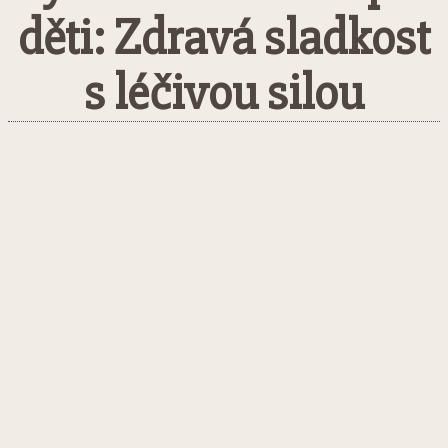
děti: Zdravá sladkost
s léčivou silou
Facebook
Twitter
Pinterest
What