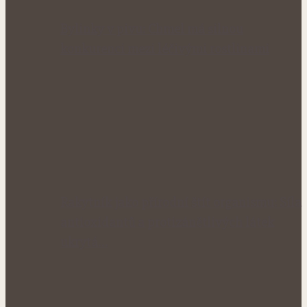
Bylinky v pivu: Chmel má silnou
konkurenci mezi léčivými rostlinami
Rakytník jako přírodní štít organismu: Síla
antioxidantů a protizánětlivých látek
ukrytá…