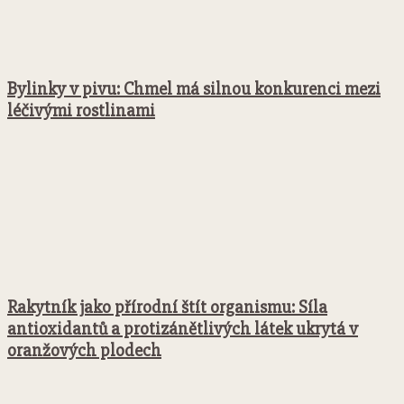
Bylinky v pivu: Chmel má silnou konkurenci mezi
léčivými rostlinami
Rakytník jako přírodní štít organismu: Síla
antioxidantů a protizánětlivých látek ukrytá v
oranžových plodech