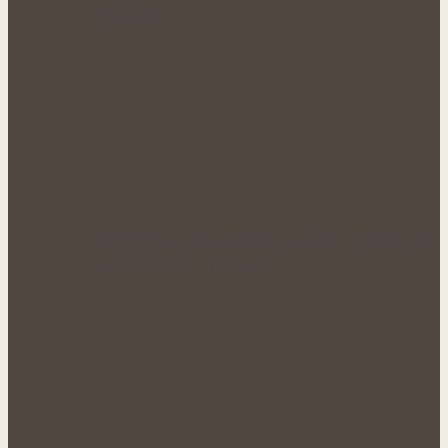
využitím
Léčivé víno: Starověká tradice, ve které se
spojovala síla bylinek a…