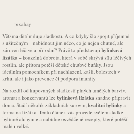
pixabay
Většina dětí miluje sladkosti. A co kdyby šlo spojit příjemné
s užitečným – nabídnout jim něco, co je nejen chutné, ale
bylinková
zároveň léčivé a přírodní? Právě to představují
lízátka
– kouzelná dobrota, která v sobě skrývá sílu léčivých
rostlin, ale přitom potěší dětské chuťové buňky. Jsou
ideálním pomocníkem při nachlazení, kašli, bolestech v
krku, ale i jako prevence či podpora imunity.
Na rozdíl od kupovaných sladkostí plných umělých barviv,
bylinková lízátka
aromat a konzervantů lze
snadno připravit
kvalitní bylinky
doma. Stačí několik základních surovin,
a
forma na lízátka. Tento článek vás provede světem sladké
bylinné alchymie a nabídne osvědčené recepty, které potěší
malé i velké.