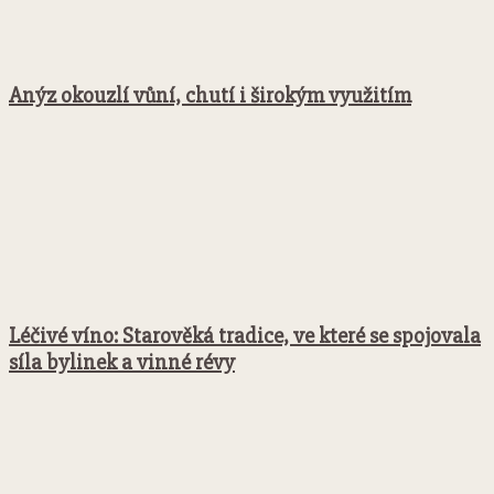
Anýz okouzlí vůní, chutí i širokým využitím
Léčivé víno: Starověká tradice, ve které se spojovala
síla bylinek a vinné révy