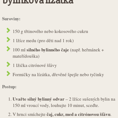
bylinková lízátka
Suroviny:
150 g třtinového nebo kokosového cukru
1 lžíce medu (pro děti nad 1 rok)
silného bylinného čaje
100 ml
(např. heřmánek +
mateřídouška)
1 lžička citrónové šťávy
Formičky na lízátka, dřevěné špejle nebo tyčinky
Postup:
Uvařte silný bylinný odvar
– 2 lžíce sušených bylin na
150 ml vroucí vody, louhujte 10 minut, sceďte.
čaj, cukr, med a citrónovou šťávu
V hrnci smíchejte
.