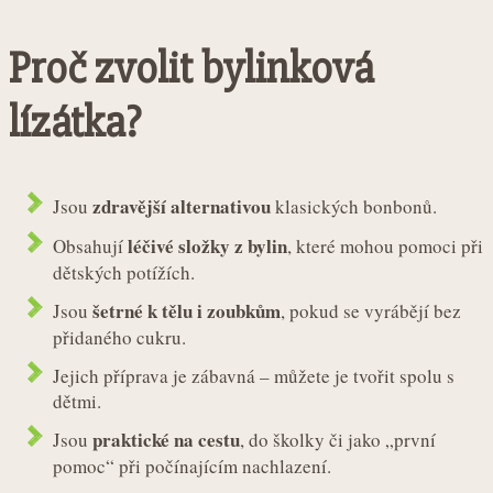
Proč zvolit bylinková
lízátka?
zdravější alternativou
Jsou
klasických bonbonů.
léčivé složky z bylin
Obsahují
, které mohou pomoci při
dětských potížích.
šetrné k tělu i zoubkům
Jsou
, pokud se vyrábějí bez
přidaného cukru.
Jejich příprava je zábavná – můžete je tvořit spolu s
dětmi.
praktické na cestu
Jsou
, do školky či jako „první
pomoc“ při počínajícím nachlazení.