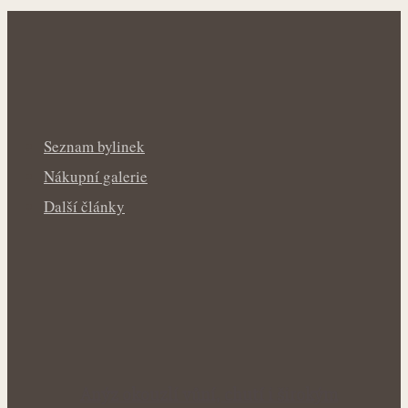
Seznam bylinek
Nákupní galerie
Další články
Anýz okouzlí vůní, chutí i širokým