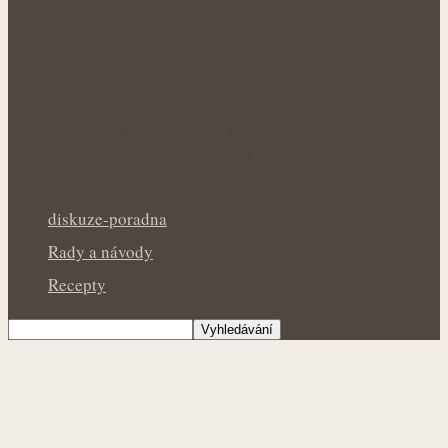
Rýmovník pod drobnohledem: Kde
skutečně pomáhá a kde je dobré mít…
diskuze-poradna
Rady a návody
Recepty