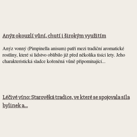
Anýz okouzlí vůní, chutí i širokým využitím
Anýz vonný (Pimpinella anisum) patří mezi tradiční aromatické
rostliny, které si lidstvo oblíbilo již před několika tisíci lety. Jeho
charakteristická sladce kořeněná vůně připomínající...
Léčivé víno: Starověká tradice, ve které se spojovala síla
bylinek a...