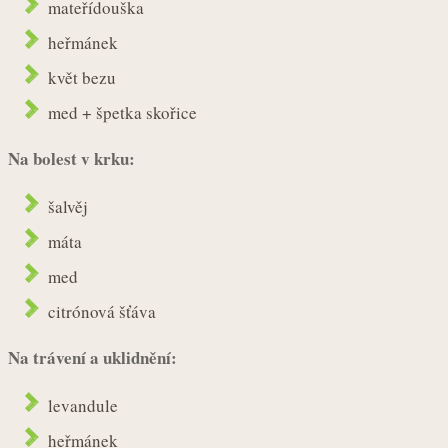
mateřídouška
heřmánek
květ bezu
med + špetka skořice
Na bolest v krku:
šalvěj
máta
med
citrónová šťáva
Na trávení a uklidnění:
levandule
heřmánek