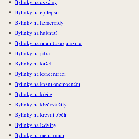
Bylinky na ekzémy
Bylinky na epilepsii
Bylinky na hemeroidy
Bylinky na hubnutí
Bylinky na imunitu organismu
Bylinky na játra
Bylinky na kašel
Bylinky na koncentraci
Bylinky na kožní onemocnění
Bylinky na křeče
Bylinky na křečové žíly
Bylinky na krevní oběh
Bylinky na ledviny
Bylinky na menstruaci