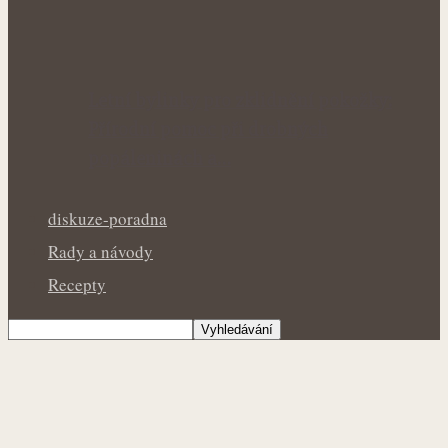
Letní bylinky pro zklidnění pokožky:
Přírodní pomoc při drobných
popáleninách a…
diskuze-poradna
Rady a návody
Recepty