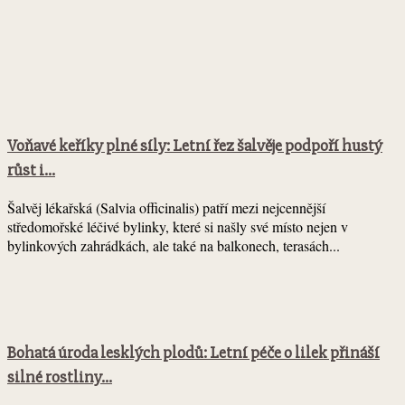
Voňavé keříky plné síly: Letní řez šalvěje podpoří hustý
růst i...
Šalvěj lékařská (Salvia officinalis) patří mezi nejcennější
středomořské léčivé bylinky, které si našly své místo nejen v
bylinkových zahrádkách, ale také na balkonech, terasách...
Bohatá úroda lesklých plodů: Letní péče o lilek přináší
silné rostliny...