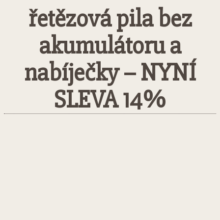
řetězová pila bez
akumulátoru a
nabíječky – NYNÍ
SLEVA 14%
Facebook
Twitter
Pinterest
What