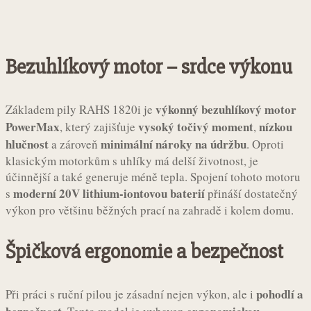
Bezuhlíkový motor – srdce výkonu
výkonný bezuhlíkový motor
Základem pily RAHS 1820i je
PowerMax
vysoký točivý moment
nízkou
, který zajišťuje
,
hlučnost
minimální nároky na údržbu
a zároveň
. Oproti
klasickým motorkům s uhlíky má delší životnost, je
účinnější a také generuje méně tepla. Spojení tohoto motoru
moderní 20V lithium-iontovou baterií
s
přináší dostatečný
výkon pro většinu běžných prací na zahradě i kolem domu.
Špičková ergonomie a bezpečnost
pohodlí a
Při práci s ruční pilou je zásadní nejen výkon, ale i