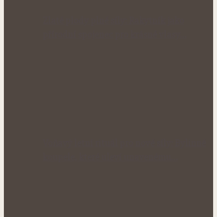
Zlaté plody plné síly: Rakytník jako
přírodní spojenec pro krásné vlasy…
Voňavý letní rituál pro nové síly: Bylinné
koupele, které uleví unavenému…