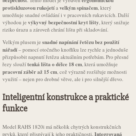
bezpečnost
ergonomickou
. Tento model je vybaven
protiskluzovou rukojetí
velkým spínačem
a
, který
umožňuje snadné ovládání i v pracovních rukavicích. Další
výkyvný bezpečnostní kryt lišty
výhodou je
, který snižuje
riziko úrazu a zároveň chrání lištu při skladování.
snadné napínání řetězu bez použití
Velkým plusem je
nářadí
– pomocí otočného knoflíku lze rychle a jednoduše
přizpůsobit napnutí řetězu aktuálním potřebám. Pro přesné
tenká lišta o délce 18 cm
řezy slouží
, která umožňuje
pracovní záběr až 15 cm
, což výrazně rozšiřuje možnosti
využití – nejen pro drobné větve, ale i pro silnější dřevo.
Inteligentní konstrukce a praktické
funkce
Model RAHS 1820i má několik chytrých konstrukčních
Integrovaná
prvků, které přispívají k jeho praktičnosti.