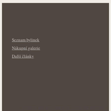
Seznam bylinek
Nákupní galerie
Další články
Voňavé keříky plné síly: Letní řez šalvěje