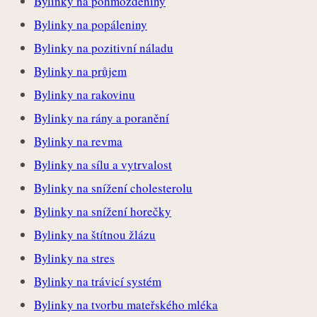
Bylinky na pohmožděniny
Bylinky na popáleniny
Bylinky na pozitivní náladu
Bylinky na průjem
Bylinky na rakovinu
Bylinky na rány a poranění
Bylinky na revma
Bylinky na sílu a vytrvalost
Bylinky na snížení cholesterolu
Bylinky na snížení horečky
Bylinky na štítnou žlázu
Bylinky na stres
Bylinky na trávicí systém
Bylinky na tvorbu mateřského mléka