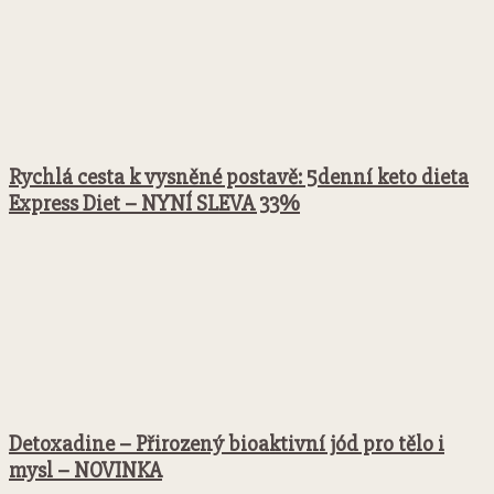
Rychlá cesta k vysněné postavě: 5denní keto dieta
Express Diet – NYNÍ SLEVA 33%
Detoxadine – Přirozený bioaktivní jód pro tělo i
mysl – NOVINKA