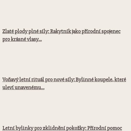
Zlaté plody plné síly: Rakytník jako přírodní spojenec
pro krásné vlasy...
Voňavý letní rituál pro nové síly: Bylinné koupele, které
uleví unavenému...
Letní bylinky pro zklidnění pokožky: Přírodní pomoc