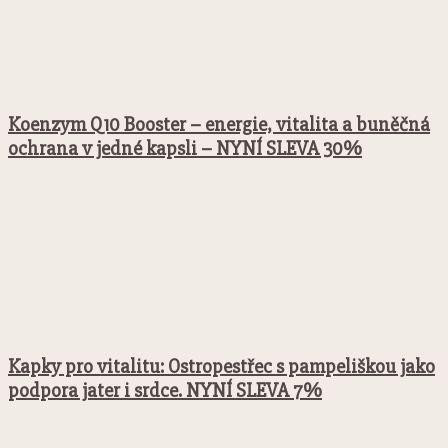
Koenzym Q10 Booster – energie, vitalita a buněčná
ochrana v jedné kapsli – NYNÍ SLEVA 30%
Kapky pro vitalitu: Ostropestřec s pampeliškou jako
podpora jater i srdce. NYNÍ SLEVA 7%