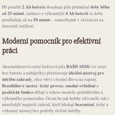
2 Ah baterie
doby běhu
Při použití
dosahuje pila průměrné
až 25 minut
4 Ah baterií
, zatímco s výkonnější
se doba
50 minut
prodlužuje až na
– samozřejmě v závislosti na
intenzitě zatížení.
Moderní pomocník pro efektivní
práci
RAHS 1820i
Akumulátorová ruční řetězová pila
(ve verzi
ideální nástroj pro
bez baterie a nabíječky) představuje
údržbu zahrady
, ořez větví i řezání dřeva na topení.
Bezuhlíkový motor
tichý provoz
snadné ovládání
,
,
a
praktické funkce
dělají z tohoto modelu spolehlivého a
výkonného pomocníka. Ocení ho jak hobby uživatelé, tak i
bezemisní
náročnější majitelé zahrad, kteří hledají
, tichý a
výkonný nástroj bez potřeby složité údržby.