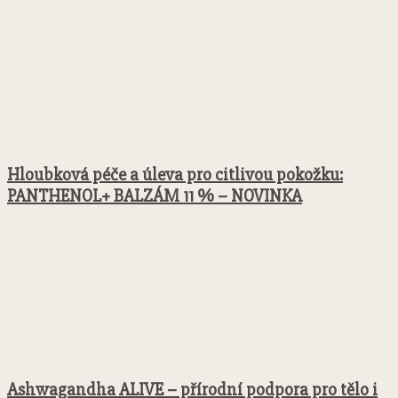
Hloubková péče a úleva pro citlivou pokožku:
PANTHENOL+ BALZÁM 11 % – NOVINKA
Ashwagandha ALIVE – přírodní podpora pro tělo i