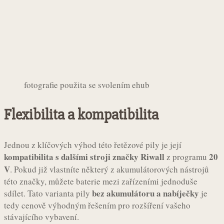
fotografie použita se svolením ehub
Flexibilita a kompatibilita
Jednou z klíčových výhod této řetězové pily je její
kompatibilita s dalšími stroji značky Riwall
20
z programu
V
. Pokud již vlastníte některý z akumulátorových nástrojů
této značky, můžete baterie mezi zařízeními jednoduše
bez akumulátoru a nabíječky
sdílet. Tato varianta pily
je
tedy cenově výhodným řešením pro rozšíření vašeho
stávajícího vybavení.