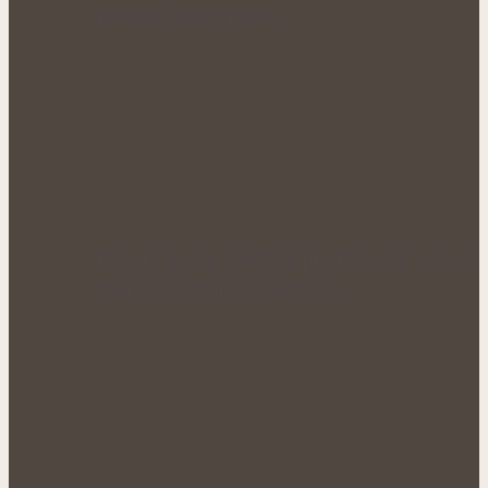
podpoří hustý růst i…
Bohatá úroda lesklých plodů: Letní péče o
lilek přináší silné rostliny…