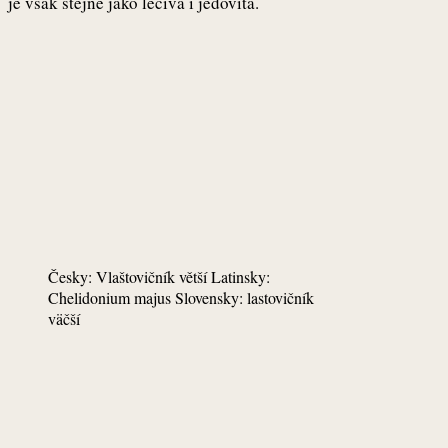
je však stejně jako léčivá i jedovitá.
Česky: Vlaštovičník větší Latinsky:
Chelidonium majus Slovensky: lastovičník
väčší