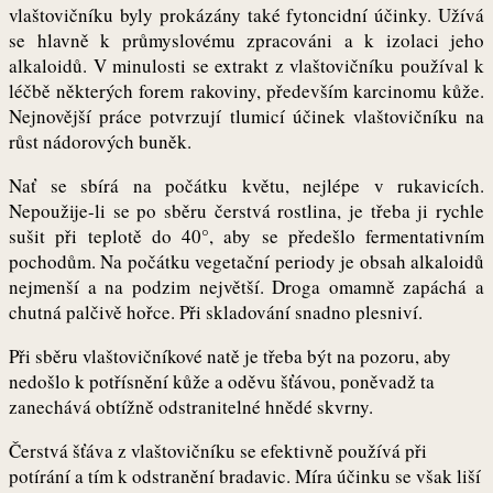
vlaštovičníku byly prokázány také fytoncidní účinky. Užívá
se hlavně k průmyslovému zpracováni a k izolaci jeho
alkaloidů. V minulosti se extrakt z vlaštovičníku používal k
léčbě některých forem rakoviny, především karcinomu kůže.
Nejnovější práce potvrzují tlumicí účinek vlaštovičníku na
růst nádorových buněk.
Nať se sbírá na počátku květu, nejlépe v rukavicích.
Nepoužije-li se po sběru čerstvá rostlina, je třeba ji rychle
sušit při teplotě do 40°, aby se předešlo fermentativním
pochodům. Na počátku vegetační periody je obsah alkaloidů
nejmenší a na podzim největší. Droga omamně zapáchá a
chutná palčivě hořce. Při skladování snadno plesniví.
Při sběru vlaštovičníkové natě je třeba být na pozoru, aby
nedošlo k potřísnění kůže a oděvu šťávou, poněvadž ta
zanechává obtížně odstranitelné hnědé skvrny.
Čerstvá šťáva z vlaštovičníku se efektivně používá při
potírání a tím k odstranění bradavic. Míra účinku se však liší