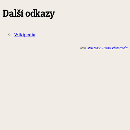
Další odkazy
Wikipedia
foto:
AnneTanne
,
Hornet Photography