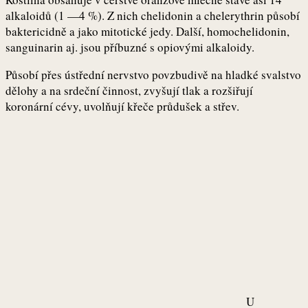
alkaloidů (1 —4 %). Z nich chelidonin a chelerythrin působí
baktericidně a jako mitotické jedy. Další, homochelidonin,
sanguinarin aj. jsou příbuzné s opiovými alkaloidy.
Působí přes ústřední nervstvo povzbudivě na hladké svalstvo
dělohy a na srdeční činnost, zvyšují tlak a rozšiřují
koronární cévy, uvolňují křeče průdušek a střev.
U