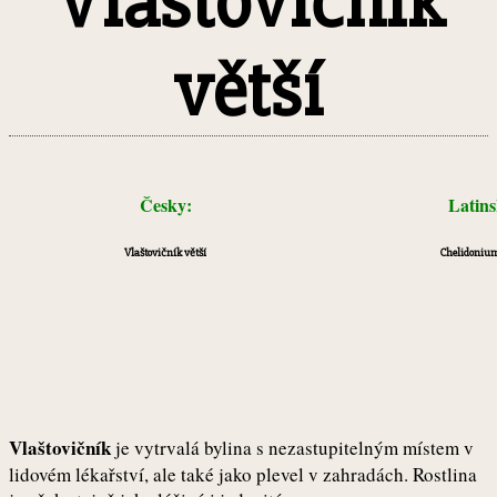
Vlaštovičník
větší
Česky:
Latin
Vlaštovičník větší
Chelidoniu
Vlaštovičník
je vytrvalá bylina s nezastupitelným místem v
lidovém lékařství, ale také jako plevel v zahradách. Rostlina