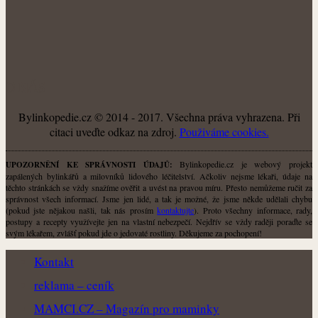
O NÁS
Bylinkopedie.cz © 2014 - 2017. Všechna práva vyhrazena. Při
citaci uveďte odkaz na zdroj.
Použiváme cookies.
Bylinkopedie.cz je webový projekt
UPOZORNĚNÍ KE SPRÁVNOSTI ÚDAJŮ:
zapálených bylinkářů a milovníků lidového léčitelství. Ačkoliv nejsme lékaři, údaje na
těchto stránkách se vždy snažíme ověřit a uvést na pravou míru. Přesto nemůžeme ručit za
správnost všech informací. Jsme jen lidé, a tak je možné, že jsme někde udělali chybu
(pokud jste nějakou našli, tak nás prosím
kontaktujte
). Proto všechny informace, rady,
postupy a recepty využívejte jen na vlastní nebezpečí. Nejdřív se vždy raději poraďte se
svým lékařem, zvlášť pokud jde o jedovaté rostliny. Děkujeme za pochopení!
Kontakt
reklama – ceník
MAMCI.CZ – Magazín pro maminky