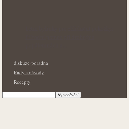
Letní bylinky pro zklidnění pokožky:
Přírodní pomoc při drobných
popáleninách a…
diskuze-poradna
Rady a návody
Recepty