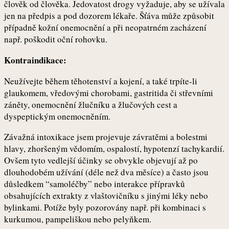
člověk od člověka. Jedovatost drogy vyžaduje, aby se užívala
jen na předpis a pod dozorem lékaře. Šťáva může způsobit
případně kožní onemocnění a při neopatrném zacházení
např. poškodit oční rohovku.
Kontraindikace:
Neužívejte během těhotenství a kojení, a také trpíte-li
glaukomem, vředovými chorobami, gastritida či střevními
záněty, onemocnění žlučníku a žlučových cest a
dyspeptickým onemocněním.
Závažná intoxikace jsem projevuje závratěmi a bolestmi
hlavy, zhoršeným vědomím, ospalostí, hypotenzí tachykardií.
Ovšem tyto vedlejší účinky se obvykle objevují až po
dlouhodobém užívání (déle než dva měsíce) a často jsou
důsledkem “samoléčby” nebo interakce přípravků
obsahujících extrakty z vlaštovičníku s jinými léky nebo
bylinkami. Potíže byly pozorovány např. při kombinaci s
kurkumou, pampeliškou nebo pelyňkem.