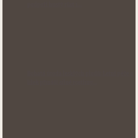
podpoří hustý růst i…
Bohatá úroda lesklých plodů: Letní péče o
lilek přináší silné rostliny…