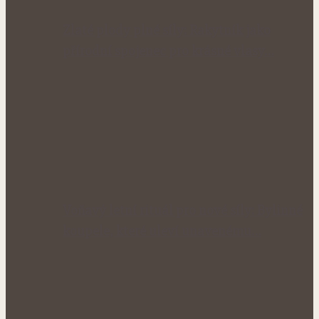
Zlaté plody plné síly: Rakytník jako
přírodní spojenec pro krásné vlasy…
Voňavý letní rituál pro nové síly: Bylinné
koupele, které uleví unavenému…