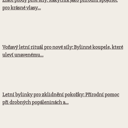
Zlaté plody plné síly: Rakytník jako přírodní spojenec
pro krásné vlasy...
Voňavý letní rituál pro nové síly: Bylinné koupele, které
uleví unavenému...
Letní bylinky pro zklidnění pokožky: Přírodní pomoc
při drobných popáleninách a...