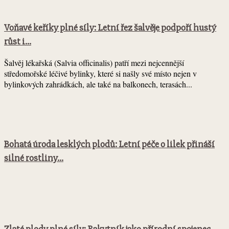
Voňavé keříky plné síly: Letní řez šalvěje podpoří hustý
růst i...
Šalvěj lékařská (Salvia officinalis) patří mezi nejcennější
středomořské léčivé bylinky, které si našly své místo nejen v
bylinkových zahrádkách, ale také na balkonech, terasách...
Bohatá úroda lesklých plodů: Letní péče o lilek přináší
silné rostliny...