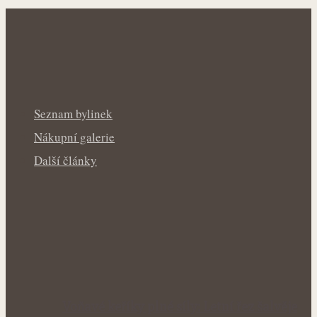
Seznam bylinek
Nákupní galerie
Další články
Voňavé keříky plné síly: Letní řez šalvěje