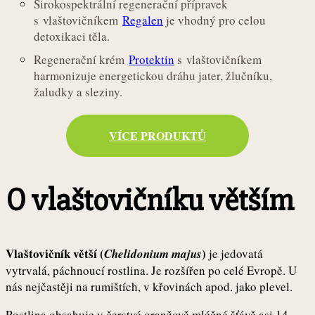
Širokospektrální regenerační přípravek
s vlaštovičníkem
Regalen
je vhodný pro celou
detoxikaci těla.
Regenerační krém
Protektin
s vlaštovičníkem
harmonizuje energetickou dráhu jater, žlučníku,
žaludky a sleziny.
VÍCE PRODUKTŮ
O vlaštovičníku větším
Vlaštovičník větší (
)
Chelidonium majus
je jedovatá
vytrvalá, páchnoucí rostlina. Je rozšířen po celé Evropě. U
nás nejčastěji na rumištích, v křovinách apod. jako plevel.
Rostlina obsahuje v čerstvé oranžově mléčné šťávě asi 14