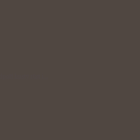
odpoří hustý růst i…