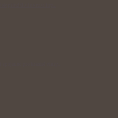
lek přináší silné rostliny…
ní spojenec pro krásné vlasy…