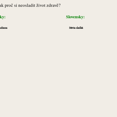
Tak proč si neosladit život zdravě?
sky:
Slovensky:
audiana
Stévia sladká