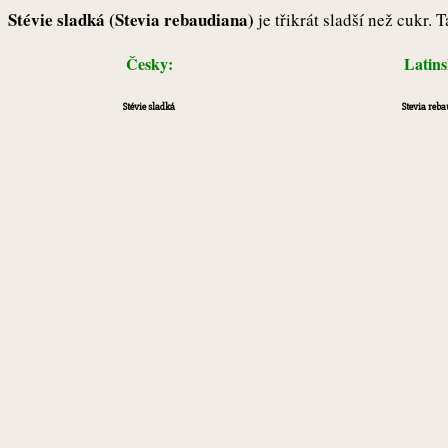
Stévie sladká (Stevia rebaudiana)
je třikrát sladší než cukr. 
Česky:
Latin
Stévie sladká
Stevia reb