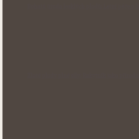
Bohatá úroda lesklých plodů: Letní péče o li
Zlaté plody plné síly: Rakytník jako přírod