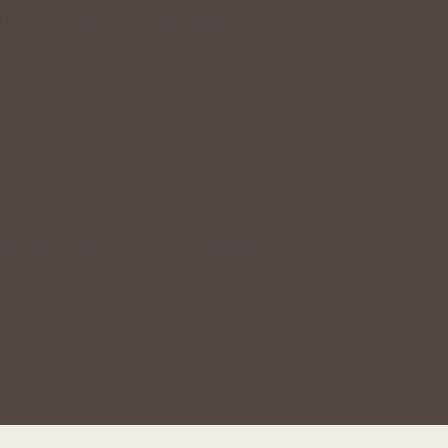
 koupele, které uleví unavenému…
odní pomoc při drobných popáleninách a…