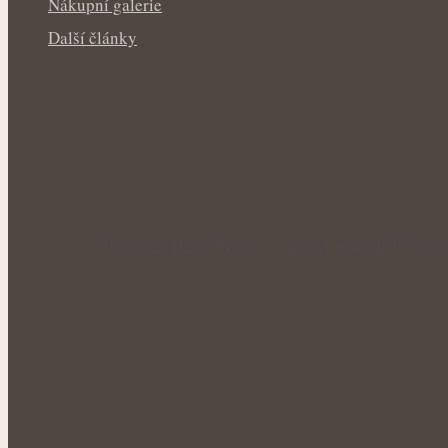
Nákupní galerie
Další články
Voňavé keříky plné síly: Letní řez šalvěje p