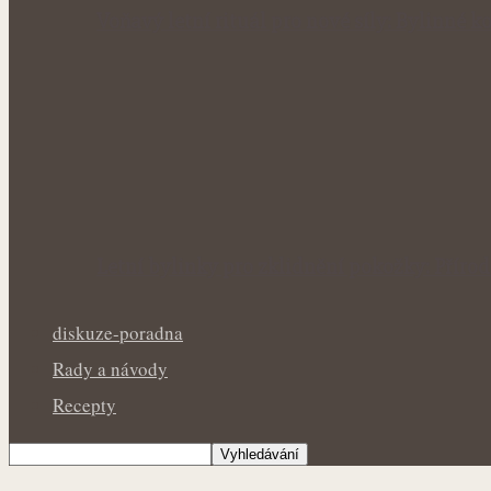
Voňavý letní rituál pro nové síly: Bylinné
Letní bylinky pro zklidnění pokožky: Přír
diskuze-poradna
Rady a návody
Recepty