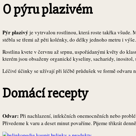
O pýru plazivém
Pýr plazivý
je vytrvalou rostlinou, která roste takřka všude
stébla se třemi až pěti kolénky, do délky jednoho metru i výše.
Rostlina kvete v červnu až srpnu, uspořádanými květy do klasu
kterém jsou obsaženy organické kyseliny, sacharidy, inositol, 
Léčivé účinky se užívají při léčbě průdušek ve formě odvaru 
Domácí recepty
Odvar:
Při nachlazení, infekčních onemocněních nebo problémy
Přivedeme k varu a deset minut povaříme. Pijeme třikrát denně