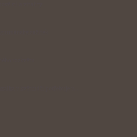
ově sil a vitality
v gurmánský zážitek
lného rozkvětu
zalka v květináči potřebuje v…