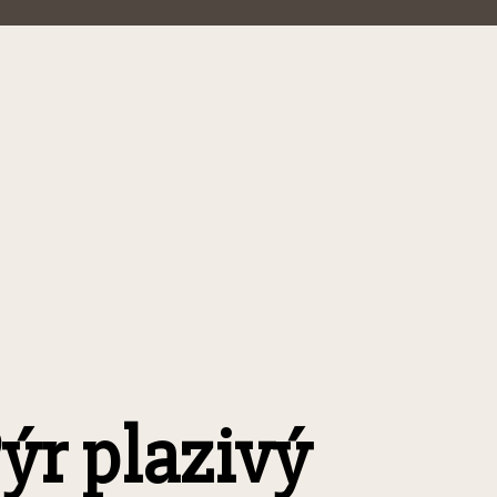
ýr plazivý