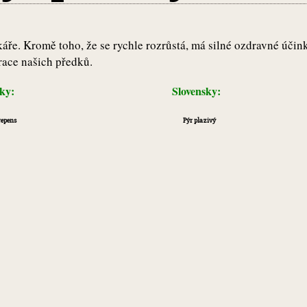
áře. Kromě toho, že se rychle rozrůstá, má silné ozdravné účin
race našich předků.
sky:
Slovensky:
repens
Pýr plazivý