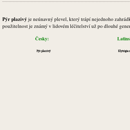
Pýr plazivý
je neúnavný plevel, který trápí nejednoho zahrádk
použitelnost je známý v lidovém léčitelství už po dlouhé gene
Česky:
Latin
Pýr plazivý
Elytrigia 