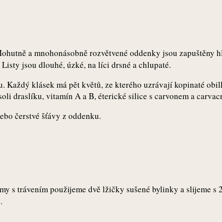
. Mohutně a mnohonásobně rozvětvené oddenky jsou zapuštěny h
 Listy jsou dlouhé, úzké, na líci drsné a chlupaté.
. Každý klásek má pět květů, ze kterého uzrávají kopinaté obil
soli draslíku, vitamín A a B, éterické silice s carvonem a carvac
nebo čerstvé šťávy z oddenku.
 s trávením použijeme dvě lžičky sušené bylinky a slijeme s 2
.