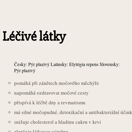
Léčivé látky
Česky: Pýr plazivý Latinsky: Elytrigia repens Slovensky:
Pýr plazivý
pomáhá při zánětech močového měchýře
napomáhá ozdravovat močové cesty
přispívá k léčbě dny a revmatismu
má silné močopudné, detoxikační a antibakteriální účin
snižuje cholesterol a hladinu cukru v krvi
zlepšuje látkovou výměnu