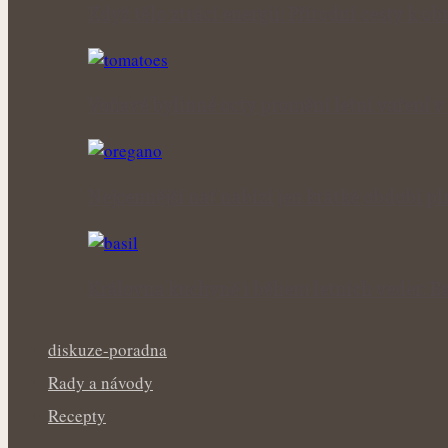
Když tělo ztrácí energii: Přírodní cesty k obn
Voňavé bylinné octy promění letní vaření 
Nejcennější nať nabízí jen krátké období p
Královna kuchyně i během letních veder: Ba
diskuze-poradna
Rady a návody
Recepty