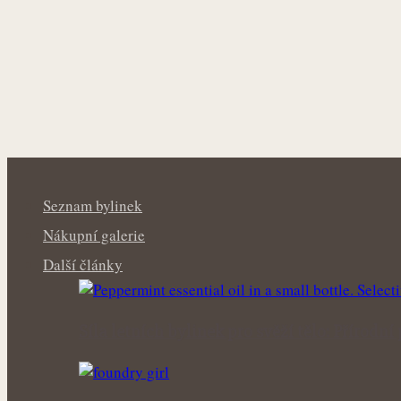
Seznam bylinek
Nákupní galerie
Další články
Síla letních bylinek pro svěží tělo: Příro