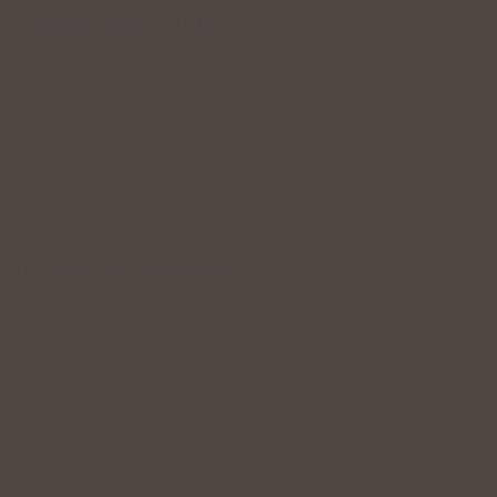
lek přináší silné rostliny…
ní spojenec pro krásné vlasy…