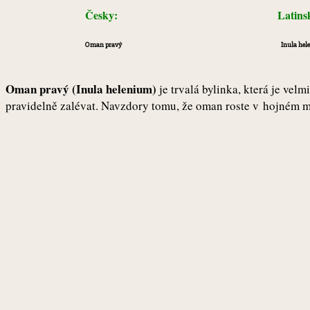
Česky:
Latin
Oman pravý
Inula hel
Oman pravý (Inula helenium)
je trvalá bylinka, která je vel
pravidelně zalévat. Navzdory tomu, že oman roste v hojném mn