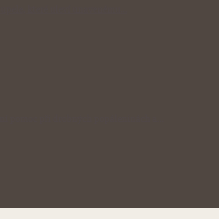
 koupele, které uleví unavenému…
odní pomoc při drobných popáleninách a…