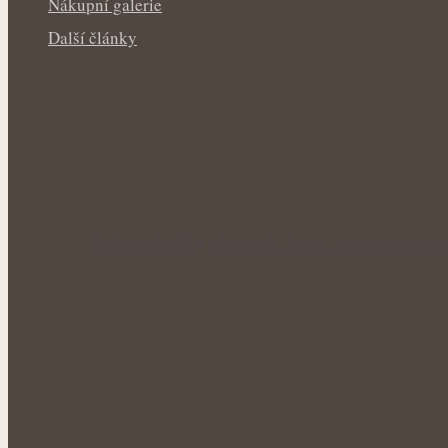
Nákupní galerie
Další články
Voňavé keříky plné síly: Letní řez šalvěje p