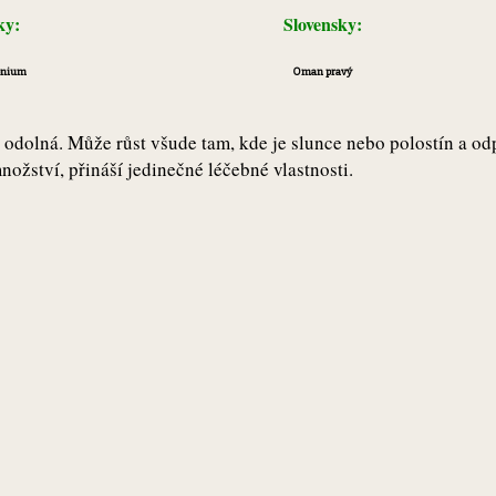
sky:
Slovensky:
enium
Oman pravý
mi odolná. Může růst všude tam, kde je slunce nebo polostín a 
ožství, přináší jedinečné léčebné vlastnosti.