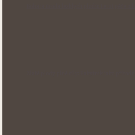
Bohatá úroda lesklých plodů: Letní péče o li
Zlaté plody plné síly: Rakytník jako přírod