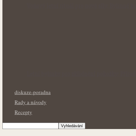
Voňavý letní rituál pro nové síly: Bylinné
Letní bylinky pro zklidnění pokožky: Přír
diskuze-poradna
Rady a návody
Recepty