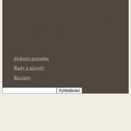
Letní bylinky pro zklidnění pokožky:
Přírodní pomoc při drobných
popáleninách a…
diskuze-poradna
Rady a návody
Recepty