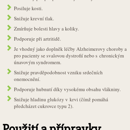
Posiluje kosti.
Snižuje krevní tlak.
Zmírňuje bolesti hlavy a koliky.
Podporuje při artritidě.
Je vhodný jako doplněk léčby Alzheimerovy choroby a
pro pacienty se svalovou dystrofií nebo s chronickým
únavovým syndromem.
Snižuje pravděpodobnost vzniku srdečních
onemocnění.
Podporuje hubnutí díky vysokému obsahu vlákniny.
Snižuje hladinu glukózy v krvi (čímž pomáhá
předcházet cukrovce typu 2).
Použití a přípravky