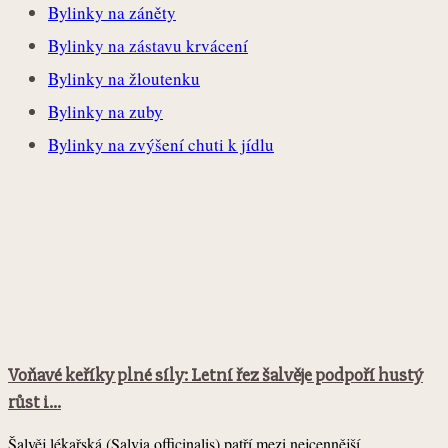
Bylinky na záněty
Bylinky na zástavu krvácení
Bylinky na žloutenku
Bylinky na zuby
Bylinky na zvýšení chuti k jídlu
Voňavé keříky plné síly: Letní řez šalvěje podpoří hustý
růst i...
Šalvěj lékařská (Salvia officinalis) patří mezi nejcennější