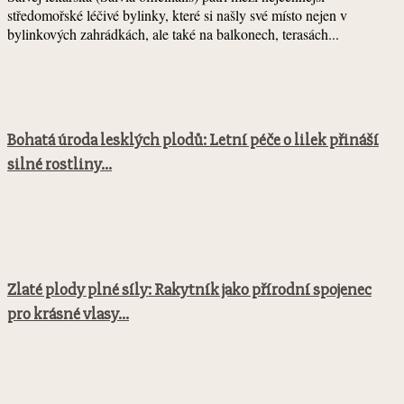
středomořské léčivé bylinky, které si našly své místo nejen v
bylinkových zahrádkách, ale také na balkonech, terasách...
Bohatá úroda lesklých plodů: Letní péče o lilek přináší
silné rostliny...
Zlaté plody plné síly: Rakytník jako přírodní spojenec
pro krásné vlasy...