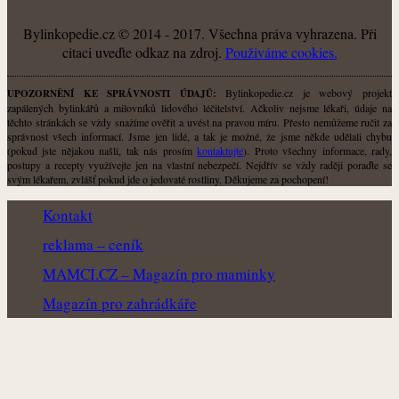
Bylinkopedie.cz © 2014 - 2017. Všechna práva vyhrazena. Při
citaci uveďte odkaz na zdroj.
Použiváme cookies.
Bylinkopedie.cz je webový projekt
UPOZORNĚNÍ KE SPRÁVNOSTI ÚDAJŮ:
zapálených bylinkářů a milovníků lidového léčitelství. Ačkoliv nejsme lékaři, údaje na
těchto stránkách se vždy snažíme ověřit a uvést na pravou míru. Přesto nemůžeme ručit za
správnost všech informací. Jsme jen lidé, a tak je možné, že jsme někde udělali chybu
(pokud jste nějakou našli, tak nás prosím
kontaktujte
). Proto všechny informace, rady,
postupy a recepty využívejte jen na vlastní nebezpečí. Nejdřív se vždy raději poraďte se
svým lékařem, zvlášť pokud jde o jedovaté rostliny. Děkujeme za pochopení!
Kontakt
reklama – ceník
MAMCI.CZ – Magazín pro maminky
Magazín pro zahrádkáře