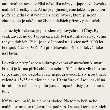
tato rostlina nese, se říká několika názvy – japonské švestky,
maltské švestky atd. Ať už je pojmenujeme jakkoli, pravdou
je, že se jedná o šťavnaté a sladké ovoce, které je nejen
chutné, ale je také plné živin a dalších příznivých složek.
Jak už bylo řečeno, je původem z jihovýchodní Číny. Byl
však zavedeno do Japonska a zde byl naturalizován ve velmi
raných dobách. Pěstuje se v Japonsku již více než 1000 let.
Předpokládá se, že čínští přistěhovalci přinesli lokvát také
na Havaj.
Lokvát je přizpůsoben subtropickému až mírnému klimatu.
Pokud je klima příliš chladné nebo příliš teplé a vlhké, strom
se pěstuje jako ozdobný, ale neplodí ovoce. Listy jsou tmavě
zelené a 15-25 cm dlouhé a asi 10 cm široké. Jsou lesklé na
horním povrchu a zespodu jsou chlupaté. Listy jsou silné a
tuhé.
Květy jsou malé, bílé a voní sladce. Na tomto keři nebo
malém stromu se objevují na podzim. Ovoce, které se z nich