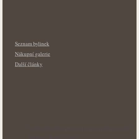
Seznam bylinek
Nákupní galerie
Další články
Voňavé keříky plné síly: Letní řez šalvěje
podpoří hustý růst i…