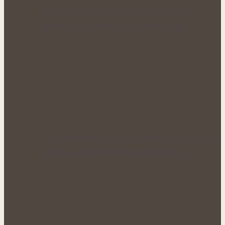
Zlaté plody plné síly: Rakytník jako
přírodní spojenec pro krásné vlasy…
Voňavý letní rituál pro nové síly: Bylinné
koupele, které uleví unavenému…