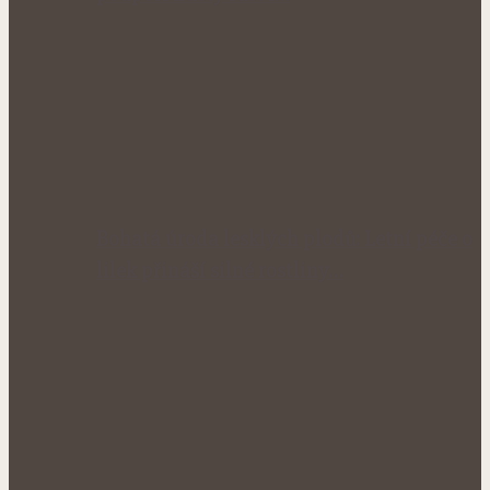
Bohatá úroda lesklých plodů: Letní péče o
lilek přináší silné rostliny…