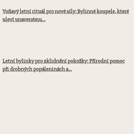
Voňavý letní rituál pro nové síly: Bylinné koupele, které
uleví unavenému...
Letní bylinky pro zklidnění pokožky: Přírodní pomoc
při drobných popáleninách a...