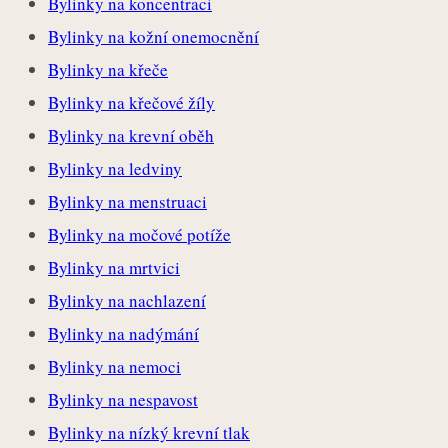
Bylinky na koncentraci
Bylinky na kožní onemocnění
Bylinky na křeče
Bylinky na křečové žíly
Bylinky na krevní oběh
Bylinky na ledviny
Bylinky na menstruaci
Bylinky na močové potíže
Bylinky na mrtvici
Bylinky na nachlazení
Bylinky na nadýmání
Bylinky na nemoci
Bylinky na nespavost
Bylinky na nízký krevní tlak