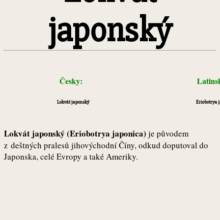
japonský
Česky:
Latin
Lokvát japonský
Eriobotrya 
Lokvát japonský (Eriobotrya japonica)
je původem
z deštných pralesů jihovýchodní Číny, odkud doputoval do
Japonska, celé Evropy a také Ameriky.