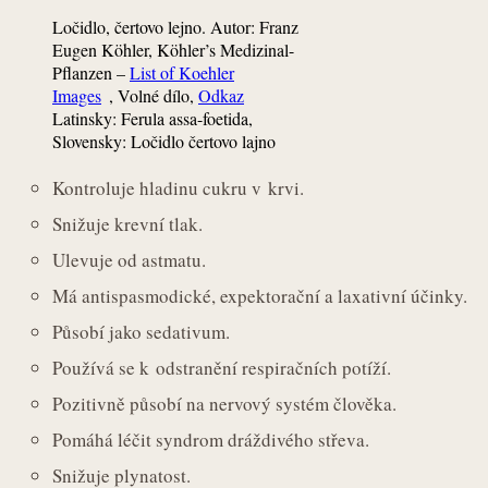
Ločidlo, čertovo lejno. Autor: Franz
Eugen Köhler, Köhler’s Medizinal-
Pflanzen –
List of Koehler
Images
, Volné dílo,
Odkaz
Latinsky: Ferula assa-foetida,
Slovensky: Ločidlo čertovo lajno
Kontroluje hladinu cukru v krvi.
Snižuje krevní tlak.
Ulevuje od astmatu.
Má antispasmodické, expektorační a laxativní účinky.
Působí jako sedativum.
Používá se k odstranění respiračních potíží.
Pozitivně působí na nervový systém člověka.
Pomáhá léčit syndrom dráždivého střeva.
Snižuje plynatost.