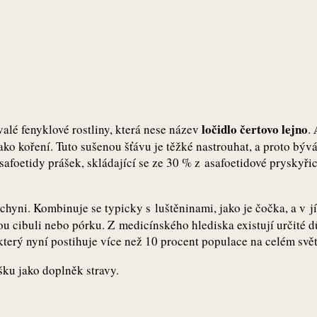
ločidlo čertovo lejno
valé fenyklové rostliny, která nese název
.
 jako koření. Tuto sušenou šťávu je těžké nastrouhat, a proto b
afoetidy prášek, skládající se ze 30 % z asafoetidové pryskyři
chyni. Kombinuje se typicky s luštěninami, jako je čočka, a v j
ou cibuli nebo pórku. Z medicínského hlediska existují určité 
terý nyní postihuje více než 10 procent populace na celém svět
ku jako doplněk stravy.