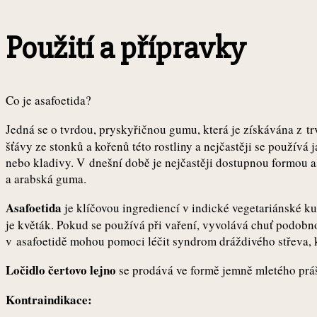
Použití a přípravky
Co je asafoetida?
Jedná se o tvrdou, pryskyřičnou gumu, která je získávána z tr
šťávy ze stonků a kořenů této rostliny a nejčastěji se používá
nebo kladivy. V dnešní době je nejčastěji dostupnou formou as
a arabská guma.
Asafoetida
je klíčovou ingrediencí v indické vegetariánské ku
je květák. Pokud se používá při vaření, vyvolává chuť podobn
v asafoetidě mohou pomoci léčit syndrom dráždivého střeva, k
Ločidlo čertovo lejno
se prodává ve formě jemně mletého práš
Kontraindikace: