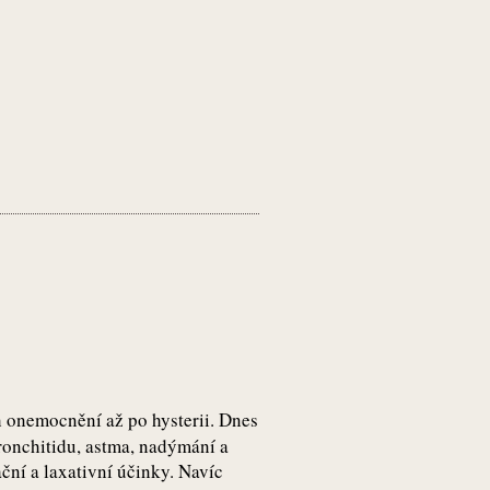
h onemocnění až po hysterii. Dnes
 bronchitidu, astma, nadýmání a
ační a laxativní účinky. Navíc