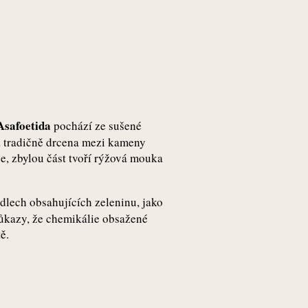
Asafoetida
pochází ze sušené
ývá tradičně drcena mezi kameny
ce, zbylou část tvoří rýžová mouka
ídlech obsahujících zeleninu, jako
důkazy, že chemikálie obsažené
ě.