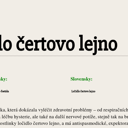
o čertovo lejno
sky:
Slovensky:
-foetida
Ločidlo čertovo lajno
ka, která dokázala vyléčit zdravotní problémy – od respiračníc
 léčbu hysterie, ale také na další nervové potíže, stejně tak na
 rostlinky ločidlo čertovo lejno, a má antispasmodické, expektor