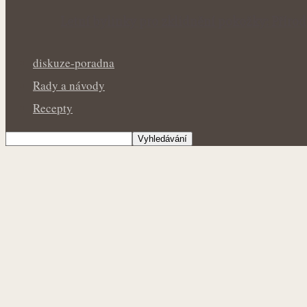
Letní bylinky pro zklidnění pokožky: Přír
diskuze-poradna
Rady a návody
Recepty