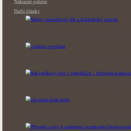
Nákupní galerie
Další články
Voňavé keříky plné síly: Letní řez šalvěje p
Bohatá úroda lesklých plodů: Letní péče o li
Zlaté plody plné síly: Rakytník jako přírod
Voňavý letní rituál pro nové síly: Bylinné