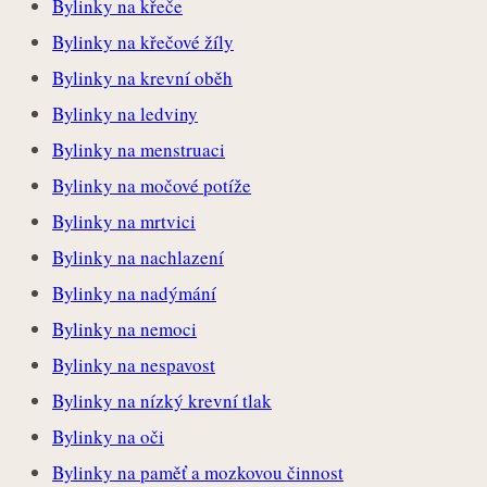
Bylinky na křeče
Bylinky na křečové žíly
Bylinky na krevní oběh
Bylinky na ledviny
Bylinky na menstruaci
Bylinky na močové potíže
Bylinky na mrtvici
Bylinky na nachlazení
Bylinky na nadýmání
Bylinky na nemoci
Bylinky na nespavost
Bylinky na nízký krevní tlak
Bylinky na oči
Bylinky na paměť a mozkovou činnost