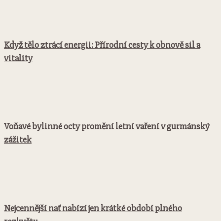
Když tělo ztrácí energii: Přírodní cesty k obnově sil a
vitality
Voňavé bylinné octy promění letní vaření v gurmánský
zážitek
Nejcennější nať nabízí jen krátké období plného