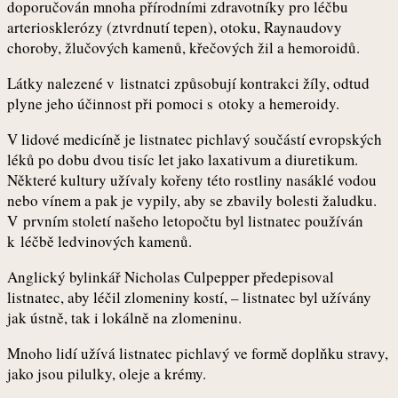
doporučován mnoha přírodními zdravotníky pro léčbu
arteriosklerózy (ztvrdnutí tepen), otoku, Raynaudovy
choroby, žlučových kamenů, křečových žil a hemoroidů.
Látky nalezené v listnatci způsobují kontrakci žíly, odtud
plyne jeho účinnost při pomoci s otoky a hemeroidy.
V lidové medicíně je listnatec pichlavý součástí evropských
léků po dobu dvou tisíc let jako laxativum a diuretikum.
Některé kultury užívaly kořeny této rostliny nasáklé vodou
nebo vínem a pak je vypily, aby se zbavily bolesti žaludku.
V prvním století našeho letopočtu byl listnatec používán
k léčbě ledvinových kamenů.
Anglický bylinkář Nicholas Culpepper předepisoval
listnatec, aby léčil zlomeniny kostí, – listnatec byl užívány
jak ústně, tak i lokálně na zlomeninu.
Mnoho lidí užívá listnatec pichlavý ve formě doplňku stravy,
jako jsou pilulky, oleje a krémy.