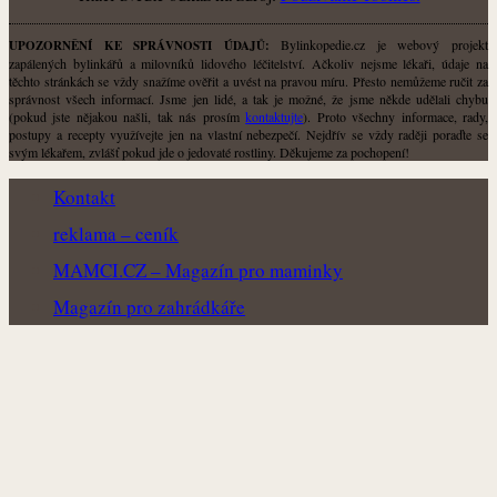
Bylinkopedie.cz je webový projekt
UPOZORNĚNÍ KE SPRÁVNOSTI ÚDAJŮ:
zapálených bylinkářů a milovníků lidového léčitelství. Ačkoliv nejsme lékaři, údaje na
těchto stránkách se vždy snažíme ověřit a uvést na pravou míru. Přesto nemůžeme ručit za
správnost všech informací. Jsme jen lidé, a tak je možné, že jsme někde udělali chybu
(pokud jste nějakou našli, tak nás prosím
kontaktujte
). Proto všechny informace, rady,
postupy a recepty využívejte jen na vlastní nebezpečí. Nejdřív se vždy raději poraďte se
svým lékařem, zvlášť pokud jde o jedovaté rostliny. Děkujeme za pochopení!
Kontakt
reklama – ceník
MAMCI.CZ – Magazín pro maminky
Magazín pro zahrádkáře