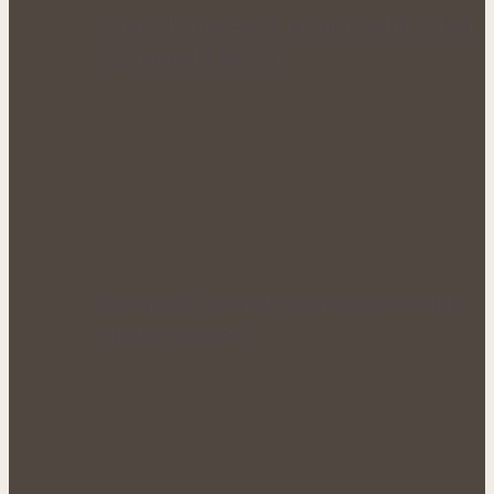
Voňavé bylinné octy promění letní vaření
v gurmánský zážitek
Nejcennější nať nabízí jen krátké období
plného rozkvětu