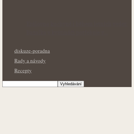
Královna kuchyně i během letních veder:
Bazalka v květináči potřebuje v…
diskuze-poradna
Rady a návody
Recepty