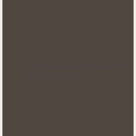
Když tělo ztrácí energii: Přírodní cesty k
obnově sil a vitality