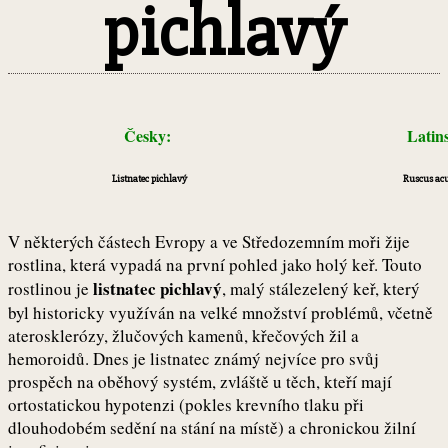
pichlavý
Česky:
Latin
Listnatec pichlavý
Ruscus acu
V některých částech Evropy a ve Středozemním moři žije
rostlina, která vypadá na první pohled jako holý keř. Touto
listnatec pichlavý
rostlinou je
, malý stálezelený keř, který
byl historicky využíván na velké množství problémů, včetně
aterosklerózy, žlučových kamenů, křečových žil a
hemoroidů. Dnes je listnatec známý nejvíce pro svůj
prospěch na oběhový systém, zvláště u těch, kteří mají
ortostatickou hypotenzi (pokles krevního tlaku při
dlouhodobém sedění na stání na místě) a chronickou žilní