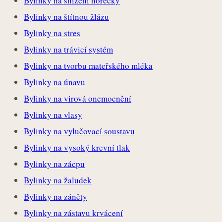
Bylinky na snížení horečky
Bylinky na štítnou žlázu
Bylinky na stres
Bylinky na trávicí systém
Bylinky na tvorbu mateřského mléka
Bylinky na únavu
Bylinky na virová onemocnění
Bylinky na vlasy
Bylinky na vylučovací soustavu
Bylinky na vysoký krevní tlak
Bylinky na zácpu
Bylinky na žaludek
Bylinky na záněty
Bylinky na zástavu krvácení