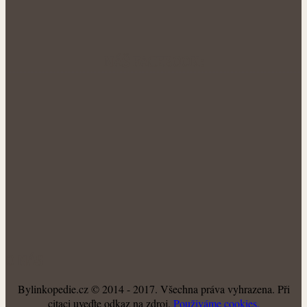
NÁŠ FACEBOOK:
O NÁS
Bylinkopedie.cz © 2014 - 2017. Všechna práva vyhrazena. Při
citaci uveďte odkaz na zdroj.
Použiváme cookies.