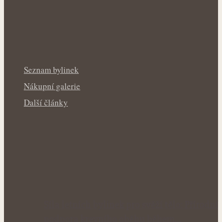
Seznam bylinek
Nákupní galerie
Další články
Síla letních bylinek pro svěží tělo: Přírodní
podpora krevního oběhu během…