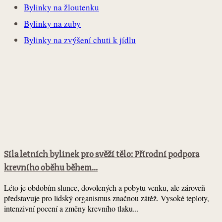
Bylinky na žloutenku
Bylinky na zuby
Bylinky na zvýšení chuti k jídlu
Síla letních bylinek pro svěží tělo: Přírodní podpora
krevního oběhu během...
Léto je obdobím slunce, dovolených a pobytu venku, ale zároveň
představuje pro lidský organismus značnou zátěž. Vysoké teploty,
intenzivní pocení a změny krevního tlaku...