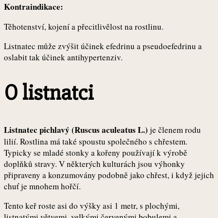
Kontraindikace:
Těhotenství, kojení a přecitlivělost na rostlinu.
Listnatec může zvýšit účinek efedrinu a pseudoefedrinu a
oslabit tak účinek antihypertenziv.
O listnatci
Listnatec pichlavý (Ruscus aculeatus L.)
je členem rodu
lilií. Rostlina má také spoustu společného s chřestem.
Typicky se mladé stonky a kořeny používají k výrobě
doplňků stravy. V některých kulturách jsou výhonky
připraveny a konzumovány podobně jako chřest, i když jejich
chuť je mnohem hořčí.
Tento keř roste asi do výšky asi 1 metr, s plochými,
listnatými větvemi, velkými červenými bobulemi a