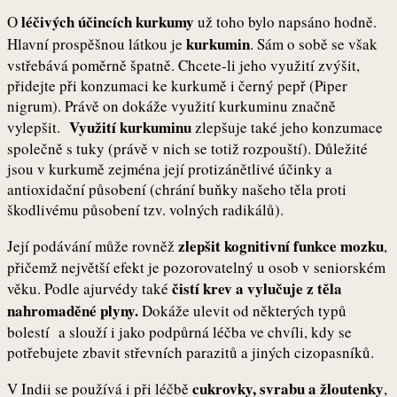
léčivých účincích kurkumy
O
už toho bylo napsáno hodně.
kurkumin
Hlavní prospěšnou látkou je
. Sám o sobě se však
vstřebává poměrně špatně. Chcete-li jeho využití zvýšit,
přidejte při konzumaci ke kurkumě i černý pepř (Piper
nigrum). Právě on dokáže využití kurkuminu značně
Využití kurkuminu
vylepšit.
zlepšuje také jeho konzumace
společně s tuky (právě v nich se totiž rozpouští). Důležité
jsou v kurkumě zejména její protizánětlivé účinky a
antioxidační působení (chrání buňky našeho těla proti
škodlivému působení tzv. volných radikálů).
zlepšit kognitivní funkce mozku
Její podávání může rovněž
,
přičemž největší efekt je pozorovatelný u osob v seniorském
čistí krev a vylučuje z těla
věku. Podle ajurvédy také
nahromaděné plyny.
Dokáže ulevit od některých typů
bolestí a slouží i jako podpůrná léčba ve chvíli, kdy se
potřebujete zbavit střevních parazitů a jiných cizopasníků.
cukrovky, svrabu a žloutenky
V Indii se používá i při léčbě
,