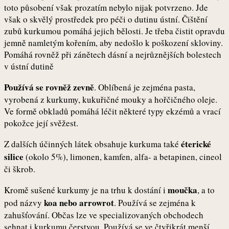
toto působení však prozatím nebylo nijak potvrzeno. Jde
však o skvělý prostředek pro péči o dutinu ústní. Čištění
zubů kurkumou pomáhá jejich bělosti. Je třeba čistit opravdu
jemně namletým kořením, aby nedošlo k poškození skloviny.
Pomáhá rovněž při zánětech dásní a nejrůznějších bolestech
v ústní dutině
Používá se rovněž zevně
. Oblíbená je zejména pasta,
vyrobená z kurkumy, kukuřičné mouky a hořčičného oleje.
Ve formě obkladů pomáhá léčit některé typy ekzémů a vrací
pokožce její svěžest.
éterické
Z dalších účinných látek obsahuje kurkuma také
silice
(okolo 5%), limonen, kamfen, alfa- a betapinen, cineol
či škrob.
moučka
Kromě sušené kurkumy je na trhu k dostání i
, a to
koa nebo arrowrot
pod názvy
. Používá se zejména k
zahušťování. Občas lze ve specializovaných obchodech
sehnat i kurkumu čerstvou. Používá se ve čtyřikrát menší