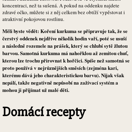
koncentraci, než ta sušená. A pokud na oddenku najdete
zdravé očko, můžete si z něj celkem bez obtíží vypěstovat i
atraktivní pokojovou rostlinu.
Měli byste vědět: Koření kurkuma se připravuje tak, že se
čerstvý oddenek nejdříve několik hodin vaří, poté se usuší
a následně rozemele na prášek, který se chlubí sytě žlutou
barvou. Samotná kurkuma má nahořklou až zemitou chuť,
kterou lze trochu přirovnat k hořčici. Spíše než samotná se
proto používá v nejrůznějších směsích (zejména kari,
kterému dává jeho charakteristickou barvu). Nijak však
nepálí, takže negativně nepůsobí na zažívací systém a
mohou ji přijímat už malé děti.
Domácí recepty