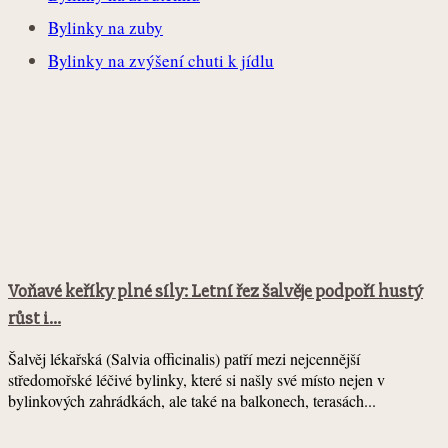
Bylinky na zuby
Bylinky na zvýšení chuti k jídlu
Voňavé keříky plné síly: Letní řez šalvěje podpoří hustý
růst i...
Šalvěj lékařská (Salvia officinalis) patří mezi nejcennější
středomořské léčivé bylinky, které si našly své místo nejen v
bylinkových zahrádkách, ale také na balkonech, terasách...