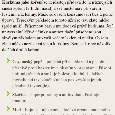
Kurkuma jako koření
se nejčastěji přidává do nejrůznějších
směsí koření (v Indii masal) a své místo má i při vaření
luštěnin a zeleniny. Může se ovšem konzumovat i bez tepelné
úpravy. Typickým příkladem tohoto užití je tzv. zlaté mléko
(gold milk). Příjemnou barvu mu dodává právě kurkuma. Její
univerzální léčivé účinky a antioxidační působení jsou
skvělým základem pro vaši večerní sklenici mléka. Ovšem
zlaté mléko nezůstává jen u kurkumy. Bere si k ruce několik
dalších druhů koření:
Cayennský pepř
– pomáhá při nachlazení a působí
příznivě proti bakteriím a plísním v organismu. Působí
i při migrénách a snižuje bolesti kloubů. U dalších
ingrediencí tzv. zlatého mléka pak zvyšuje jejich
působení (synergie).
Skořice
– superpotraviny a antioxidant. Posiluje
imunitu.
Med
– bojuje s infekcemi a dodává organismu mnoho