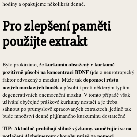
hodiny a opakujeme několikrát denně.
Pro zlepšení paměti
použijte extrakt
kurkumin obsažený v kurkumě
Bylo prokázáno, že
pozitivně působí na koncentraci BDNF
(jde o neurotropický
dopomoci růstu
faktor odvozený z mozku). Může tak
nových mozkových buněk
a působí i proti některým typům
degenerativních onemocnění mozku. V tomto případě však
užívání obyčejné práškové kurkumy nestačí a je třeba
sáhnout po průmyslově zpracovaných extraktech, jedině tak
bude množství denně přijímaného kurkuminu dostatečné
TIP: Aktuálně probíhají slibné výzkumy, zaměřující se na
potlačení Alzheimerovy choroby právě za pomoci