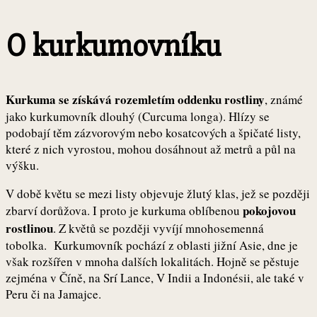
O kurkumovníku
Kurkuma se získává rozemletím oddenku rostliny
, známé
jako kurkumovník dlouhý (Curcuma longa). Hlízy se
podobají těm zázvorovým nebo kosatcových a špičaté listy,
které z nich vyrostou, mohou dosáhnout až metrů a půl na
výšku.
V době květu se mezi listy objevuje žlutý klas, jež se později
pokojovou
zbarví dorůžova. I proto je kurkuma oblíbenou
rostlinou
. Z květů se později vyvíjí mnohosemenná
tobolka. Kurkumovník pochází z oblasti jižní Asie, dne je
však rozšířen v mnoha dalších lokalitách. Hojně se pěstuje
zejména v Číně, na Srí Lance, V Indii a Indonésii, ale také v
Peru či na Jamajce.