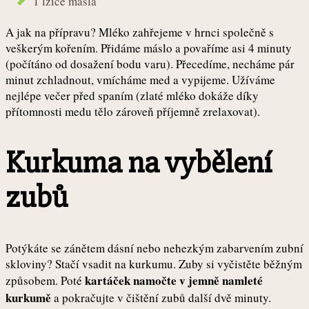
1 lžíce másla
A jak na přípravu? Mléko zahřejeme v hrnci společně s
veškerým kořením. Přidáme máslo a povaříme asi 4 minuty
(počítáno od dosažení bodu varu). Přecedíme, necháme pár
minut zchladnout, vmícháme med a vypijeme. Užíváme
nejlépe večer před spaním (zlaté mléko dokáže díky
přítomnosti medu tělo zároveň příjemně zrelaxovat).
Kurkuma na vybělení
zubů
Potýkáte se zánětem dásní nebo nehezkým zabarvením zubní
skloviny? Stačí vsadit na kurkumu. Zuby si vyčistěte běžným
kartáček namočte v jemně namleté
způsobem. Poté
kurkumě
a pokračujte v čištění zubů další dvě minuty.