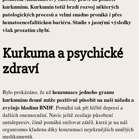
kurkuminu. Kurkumin totiž brzdí rozvoj některých
patologických procesů a velmi snadno proniká i přes
hematoencefalitickou bariéru. Studie s jasnými výsledky
však prozatím chybí.
Kurkuma a psychické
zdraví
konzumace jednoho gramu
Bylo prokázáno, že už
kurkuminu denně může pozitivně působit na naši náladu a
zvyšuje hladinu BNDF
. Pomáhá tak při léčbě depresí a
dalších onemocnění. Navíc ještě zesiluje působení
antidepresiv, čímž pomáhá snižovat zátěž, která je na náš
organismus kladena díky konzumaci nejrůznějších umělých
medikamentů.