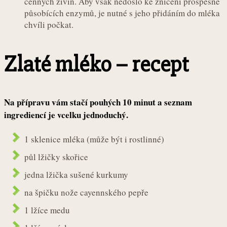
cenných živin. Aby však nedošlo ke zničení prospěšně
působících enzymů, je nutné s jeho přidáním do mléka
chvíli počkat.
Zlaté mléko – recept
Na přípravu vám stačí pouhých 10 minut a seznam
ingrediencí je vcelku jednoduchý.
1 sklenice mléka (může být i rostlinné)
půl lžičky skořice
jedna lžička sušené kurkumy
na špičku nože cayennského pepře
1 lžíce medu