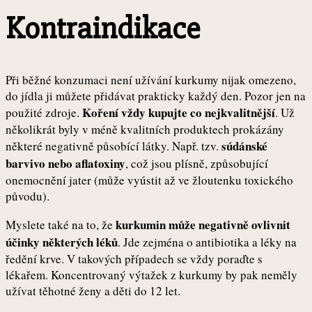
Kontraindikace
Při běžné konzumaci není užívání kurkumy nijak omezeno,
do jídla ji můžete přidávat prakticky každý den. Pozor jen na
Koření vždy kupujte co nejkvalitnější
použité zdroje.
. Už
několikrát byly v méně kvalitních produktech prokázány
súdánské
některé negativně působící látky. Např. tzv.
barvivo nebo aflatoxiny
, což jsou plísně, způsobující
onemocnění jater (může vyústit až ve žloutenku toxického
původu).
kurkumin může negativně ovlivnit
Myslete také na to, že
účinky některých léků
. Jde zejména o antibiotika a léky na
ředění krve. V takových případech se vždy poraďte s
lékařem. Koncentrovaný výtažek z kurkumy by pak neměly
užívat těhotné ženy a děti do 12 let.