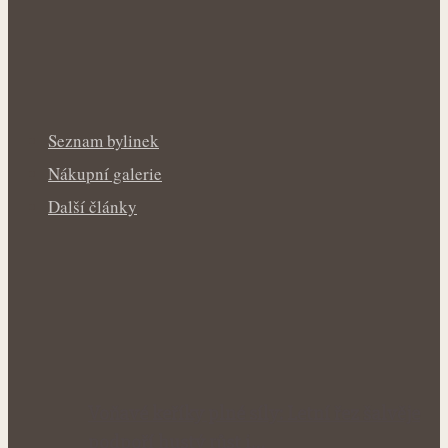
Seznam bylinek
Nákupní galerie
Další články
Voňavé keříky plné síly: Letní řez šalvěje
podpoří hustý růst i…