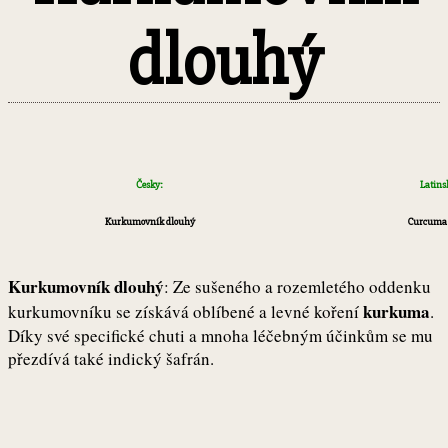
dlouhý
Česky:
Latins
Kurkumovník dlouhý
Curcuma 
Kurkumovník dlouhý
: Ze sušeného a rozemletého oddenku
kurkuma
kurkumovníku se získává oblíbené a levné koření
.
Díky své specifické chuti a mnoha léčebným účinkům se mu
přezdívá také indický šafrán.