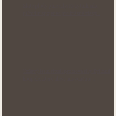
Zlaté plody plné síly: Rakytník jako
přírodní spojenec pro krásné vlasy…
Voňavý letní rituál pro nové síly: Bylinné
koupele, které uleví unavenému…