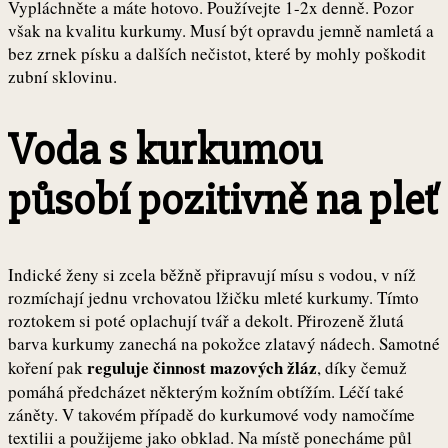
Vypláchněte a máte hotovo. Používejte 1-2x denně. Pozor
však na kvalitu kurkumy. Musí být opravdu jemně namletá a
bez zrnek písku a dalších nečistot, které by mohly poškodit
zubní sklovinu.
Voda s kurkumou
působí pozitivně na pleť
Indické ženy si zcela běžně připravují mísu s vodou, v níž
rozmíchají jednu vrchovatou lžičku mleté kurkumy. Tímto
roztokem si poté oplachují tvář a dekolt. Přirozeně žlutá
barva kurkumy zanechá na pokožce zlatavý nádech. Samotné
reguluje činnost mazových žláz
koření pak
, díky čemuž
pomáhá předcházet některým kožním obtížím. Léčí také
záněty. V takovém případě do kurkumové vody namočíme
textilii a použijeme jako obklad. Na místě ponecháme půl