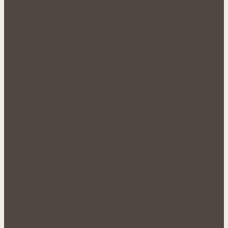
Bohatá úroda lesklých plodů: Letní péče o
lilek přináší silné rostliny…