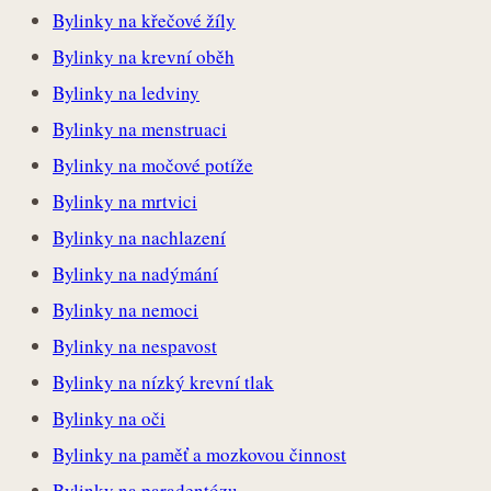
Bylinky na křečové žíly
Bylinky na krevní oběh
Bylinky na ledviny
Bylinky na menstruaci
Bylinky na močové potíže
Bylinky na mrtvici
Bylinky na nachlazení
Bylinky na nadýmání
Bylinky na nemoci
Bylinky na nespavost
Bylinky na nízký krevní tlak
Bylinky na oči
Bylinky na paměť a mozkovou činnost
Bylinky na paradentózu