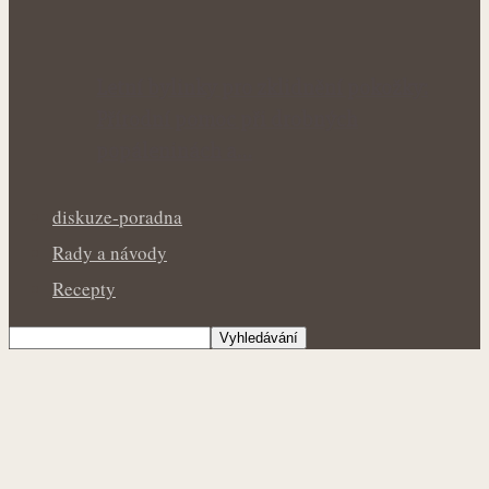
Letní bylinky pro zklidnění pokožky:
Přírodní pomoc při drobných
popáleninách a…
diskuze-poradna
Rady a návody
Recepty