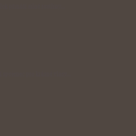
lek přináší silné rostliny…
ní spojenec pro krásné vlasy…