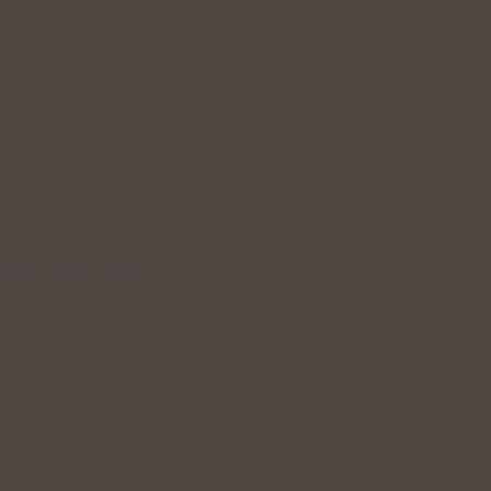
odpoří hustý růst i…