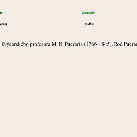
ky:
Slovensky:
lobata
Kudzu
švýcarského profesora M. N. Pueraria (1766-1845). Rod Puerar