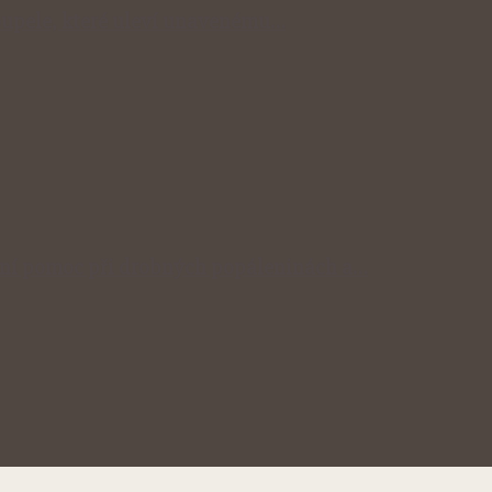
 koupele, které uleví unavenému…
odní pomoc při drobných popáleninách a…