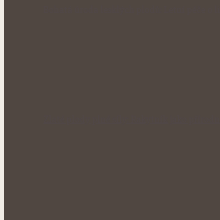
Bohatá úroda lesklých plodů: Letní péče o li
Zlaté plody plné síly: Rakytník jako přírod