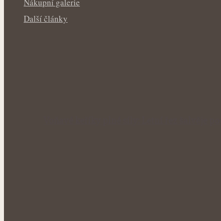
Nákupní galerie
Další články
Voňavé keříky plné síly: Letní řez šalvěje p