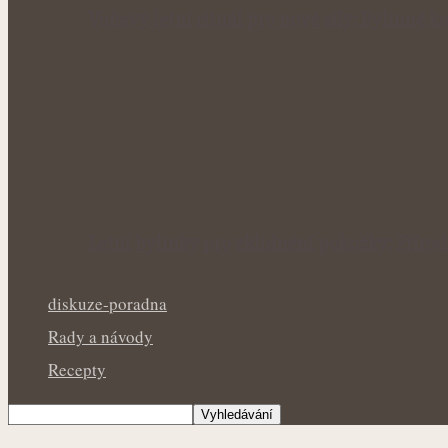
Voňavý letní rituál pro nové síly: Bylinné
Letní bylinky pro zklidnění pokožky: Přír
diskuze-poradna
Rady a návody
Recepty