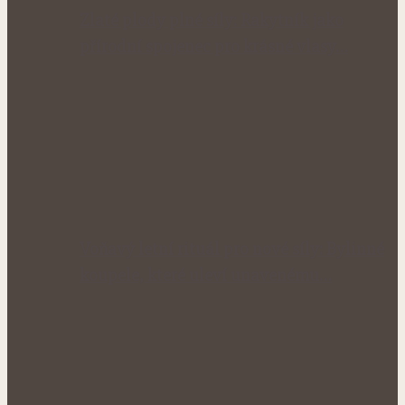
Zlaté plody plné síly: Rakytník jako
přírodní spojenec pro krásné vlasy…
Voňavý letní rituál pro nové síly: Bylinné
koupele, které uleví unavenému…