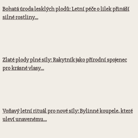
Bohatá úroda lesklých plodů: Letní péče o lilek přináší
silné rostliny...
Zlaté plody plné síly: Rakytník jako přírodní spojenec
pro krásné vlasy...
Voňavý letní rituál pro nové síly: Bylinné koupele, které
uleví unavenému...