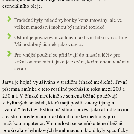
esenciálního oleje.
Tradičně byly mladé výhonky konzumovány, ale ve
velkém množství mohou být mírně toxické.
Osthol je považován za hlavní aktivní látku v rostlině.
Má podobný účinek jako viagra.
Pro vnější použití se přidávají do mastí a léčiv pro
kožní onemocnění, jako je ekzém, kožní onemocnění a
svrab.
Jarva je hojně využívána v tradiční čínské medicíně. První
písemná zmínka o této rostlině pochází z roku mezi 200 a
250 n.l. V čínské medicíně se semena běžně používají
v bylinných směsích, které mají posílit energii jang a
„zahřát“ ledviny. Bylina má silnou pověst jako afrodiziakum
a často ji předepisují praktikanti čínské medicíny pro
mužskou impotenci. V minulosti se semínka téměř běžně
používala v bylinkových kombinacích, které byly specificky