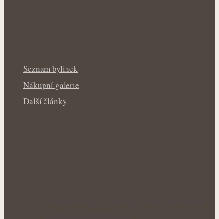
Seznam bylinek
Nákupní galerie
Další články
Voňavé keříky plné síly: Letní řez šalvěje
podpoří hustý růst i…