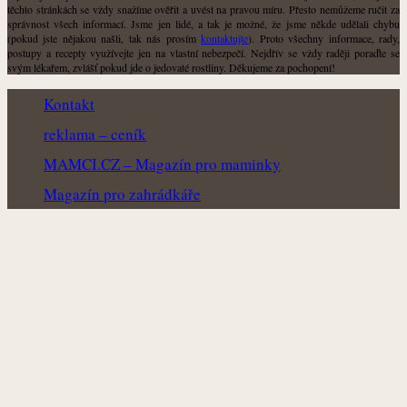
těchto stránkách se vždy snažíme ověřit a uvést na pravou míru. Přesto nemůžeme ručit za
správnost všech informací. Jsme jen lidé, a tak je možné, že jsme někde udělali chybu
(pokud jste nějakou našli, tak nás prosím
kontaktujte
). Proto všechny informace, rady,
postupy a recepty využívejte jen na vlastní nebezpečí. Nejdřív se vždy raději poraďte se
svým lékařem, zvlášť pokud jde o jedovaté rostliny. Děkujeme za pochopení!
Kontakt
reklama – ceník
MAMCI.CZ – Magazín pro maminky
Magazín pro zahrádkáře