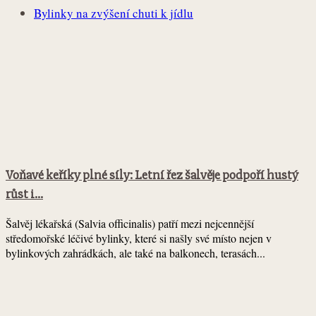
Bylinky na zvýšení chuti k jídlu
Voňavé keříky plné síly: Letní řez šalvěje podpoří hustý
růst i...
Šalvěj lékařská (Salvia officinalis) patří mezi nejcennější
středomořské léčivé bylinky, které si našly své místo nejen v
bylinkových zahrádkách, ale také na balkonech, terasách...