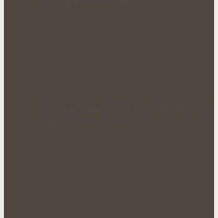
Bohatá úroda lesklých plodů: Letní péče o
lilek přináší silné rostliny…