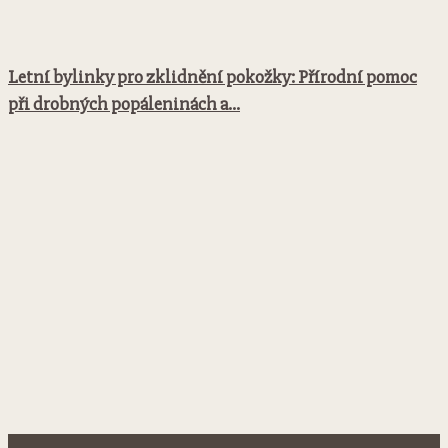
Letní bylinky pro zklidnění pokožky: Přírodní pomoc
při drobných popáleninách a...