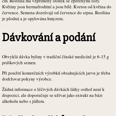
cm. Rostlina má vzpřímený stonek se zpeřenými listy.
Květiny jsou hermafroditní a jsou bílé. Kvetou od května do
července. Semena dozrávají od července do srpna. Rostlina
je plodná a je opylována hmyzem.
Dávkování a podání
Obvyklá dávka byliny v tradiční čínské medicíně je 6-15 g
práškových semen.
Při použití komerčních výrobků obsahujících jarvu je třeba
dodržovat pokyny výrobce.
Žádná informace o léčivých dávkách látky osthol není k
dispozici, ale doporučuje se užívat jako extrakt na bázi
alkoholu nebo s jídlem.