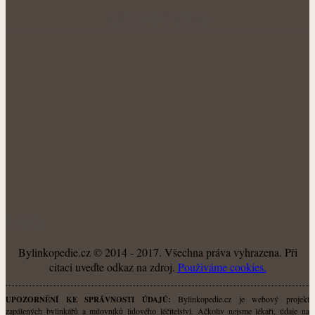
NÁŠ FACEBOOK:
O NÁS
Bylinkopedie.cz © 2014 - 2017. Všechna práva vyhrazena. Při
citaci uveďte odkaz na zdroj.
Použiváme cookies.
Bylinkopedie.cz je webový projekt
UPOZORNĚNÍ KE SPRÁVNOSTI ÚDAJŮ:
zapálených bylinkářů a milovníků lidového léčitelství. Ačkoliv nejsme lékaři, údaje na