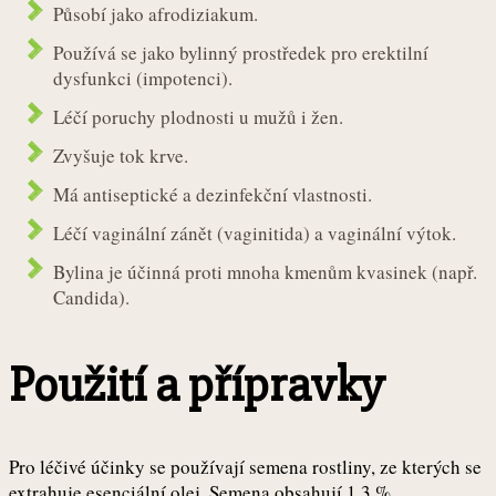
Působí jako afrodiziakum.
Používá se jako bylinný prostředek pro erektilní
dysfunkci (impotenci).
Léčí poruchy plodnosti u mužů i žen.
Zvyšuje tok krve.
Má antiseptické a dezinfekční vlastnosti.
Léčí vaginální zánět (vaginitida) a vaginální výtok.
Bylina je účinná proti mnoha kmenům kvasinek (např.
Candida).
Použití a přípravky
Pro léčivé účinky se používají semena rostliny, ze kterých se
extrahuje esenciální olej. Semena obsahují 1,3 %