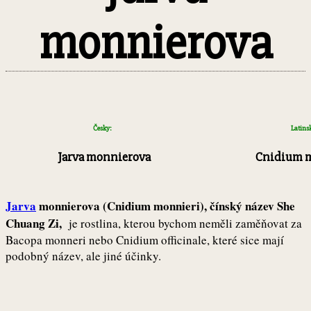
monnierova
Česky:
Latins
Jarva monnierova
Cnidium 
Jarva
monnierova (Cnidium monnieri), čínský název She
Chuang Zi,
je rostlina, kterou bychom neměli zaměňovat za
Bacopa monneri nebo Cnidium officinale, které sice mají
podobný název, ale jiné účinky.