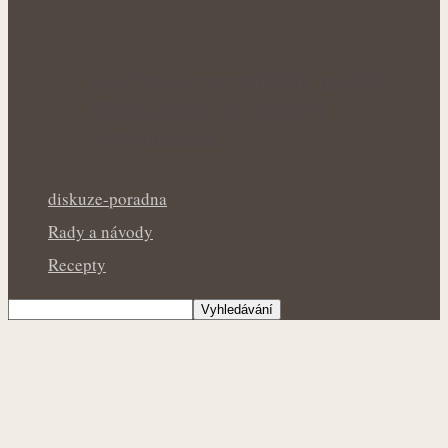
Letní bylinky pro zklidnění pokožky:
Přírodní pomoc při drobných
popáleninách a…
diskuze-poradna
Rady a návody
Recepty