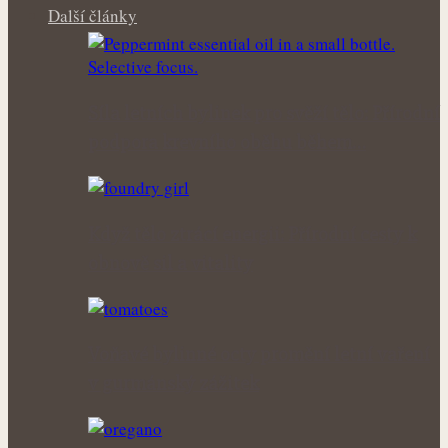
Další články
Síla letních bylinek pro svěží tělo: Přírodní
podpora krevního oběhu během…
Když tělo ztrácí energii: Přírodní cesty k
obnově sil a vitality
Voňavé bylinné octy promění letní vaření
v gurmánský zážitek