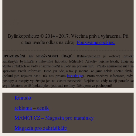
O NÁS
Bylinkopedie.cz © 2014 - 2017. Všechna práva vyhrazena. Při
citaci uveďte odkaz na zdroj.
Použiváme cookies.
Bylinkopedie.cz je webový projekt
UPOZORNĚNÍ KE SPRÁVNOSTI ÚDAJŮ:
zapálených bylinkářů a milovníků lidového léčitelství. Ačkoliv nejsme lékaři, údaje na
těchto stránkách se vždy snažíme ověřit a uvést na pravou míru. Přesto nemůžeme ručit za
správnost všech informací. Jsme jen lidé, a tak je možné, že jsme někde udělali chybu
(pokud jste nějakou našli, tak nás prosím
kontaktujte
). Proto všechny informace, rady,
postupy a recepty využívejte jen na vlastní nebezpečí. Nejdřív se vždy raději poraďte se
svým lékařem, zvlášť pokud jde o jedovaté rostliny. Děkujeme za pochopení!
Kontakt
reklama – ceník
MAMCI.CZ – Magazín pro maminky
Magazín pro zahrádkáře