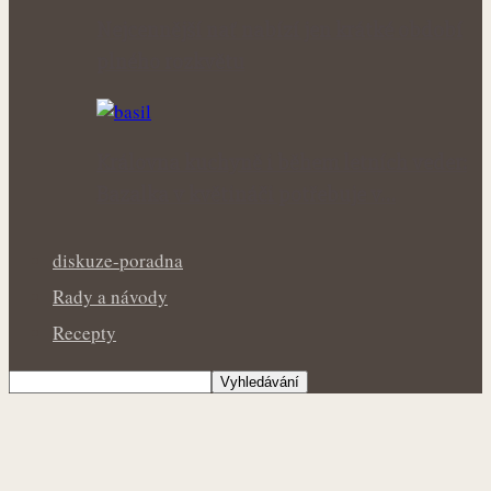
Nejcennější nať nabízí jen krátké období
plného rozkvětu
Královna kuchyně i během letních veder:
Bazalka v květináči potřebuje v…
diskuze-poradna
Rady a návody
Recepty