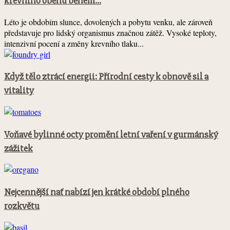
krevního oběhu během...
Léto je obdobím slunce, dovolených a pobytu venku, ale zároveň
představuje pro lidský organismus značnou zátěž. Vysoké teploty,
intenzivní pocení a změny krevního tlaku...
Když tělo ztrácí energii: Přírodní cesty k obnově sil a
vitality
Voňavé bylinné octy promění letní vaření v gurmánský
zážitek
Nejcennější nať nabízí jen krátké období plného
rozkvětu