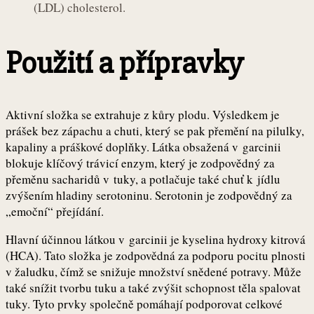
(LDL) cholesterol.
Použití a přípravky
Aktivní složka se extrahuje z kůry plodu. Výsledkem je
prášek bez zápachu a chuti, který se pak přemění na pilulky,
kapaliny a práškové doplňky. Látka obsažená v garcinii
blokuje klíčový trávicí enzym, který je zodpovědný za
přeměnu sacharidů v tuky, a potlačuje také chuť k jídlu
zvýšením hladiny serotoninu. Serotonin je zodpovědný za
„emoční“ přejídání.
Hlavní účinnou látkou v garcinii je kyselina hydroxy kitrová
(HCA). Tato složka je zodpovědná za podporu pocitu plnosti
v žaludku, čímž se snižuje množství snědené potravy. Může
také snížit tvorbu tuku a také zvýšit schopnost těla spalovat
tuky. Tyto prvky společně pomáhají podporovat celkové