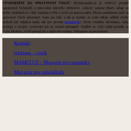
Bylinkopedie.cz je webový projekt
UPOZORNĚNÍ KE SPRÁVNOSTI ÚDAJŮ:
zapálených bylinkářů a milovníků lidového léčitelství. Ačkoliv nejsme lékaři, údaje na
těchto stránkách se vždy snažíme ověřit a uvést na pravou míru. Přesto nemůžeme ručit za
správnost všech informací. Jsme jen lidé, a tak je možné, že jsme někde udělali chybu
(pokud jste nějakou našli, tak nás prosím
kontaktujte
). Proto všechny informace, rady,
postupy a recepty využívejte jen na vlastní nebezpečí. Nejdřív se vždy raději poraďte se
svým lékařem, zvlášť pokud jde o jedovaté rostliny. Děkujeme za pochopení!
Kontakt
reklama – ceník
MAMCI.CZ – Magazín pro maminky
Magazín pro zahrádkáře