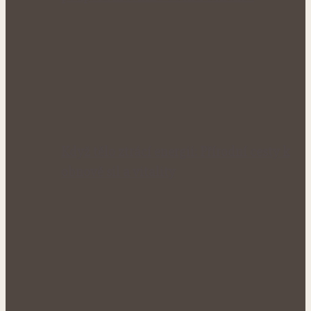
Když tělo ztrácí energii: Přírodní cesty k
obnově sil a vitality