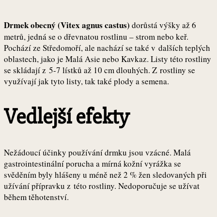
Drmek obecný (Vitex agnus castus)
dorůstá výšky až 6
metrů, jedná se o dřevnatou rostlinu – strom nebo keř.
Pochází ze Středomoří, ale nachází se také v dalších teplých
oblastech, jako je Malá Asie nebo Kavkaz. Listy této rostliny
se skládají z 5-7 lístků až 10 cm dlouhých. Z rostliny se
využívají jak tyto listy, tak také plody a semena.
Vedlejší efekty
Nežádoucí účinky používání drmku jsou vzácné. Malá
gastrointestinální porucha a mírná kožní vyrážka se
svěděním byly hlášeny u méně než 2 % žen sledovaných při
užívání přípravku z této rostliny. Nedoporučuje se užívat
během těhotenství.