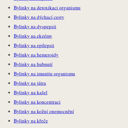
Bylinky na detoxikaci organismu
Bylinky na dýchací cesty
Bylinky na dyspepsii
Bylinky na ekzémy
Bylinky na epilepsii
Bylinky na hemeroidy
Bylinky na hubnutí
Bylinky na imunitu organismu
Bylinky na játra
Bylinky na kašel
Bylinky na koncentraci
Bylinky na kožní onemocnění
Bylinky na křeče