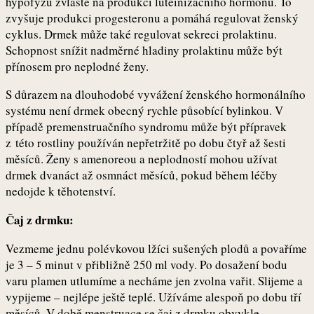
hypofýzu zvláště na produkci luteinizačního hormonu. To
zvyšuje produkci progesteronu a pomáhá regulovat ženský
cyklus. Drmek může také regulovat sekreci prolaktinu.
Schopnost snížit nadměrné hladiny prolaktinu může být
přínosem pro neplodné ženy.
S důrazem na dlouhodobé vyvážení ženského hormonálního
systému není drmek obecný rychle působící bylinkou. V
případě premenstruačního syndromu může být přípravek
z této rostliny používán nepřetržitě po dobu čtyř až šesti
měsíců. Ženy s amenoreou a neplodností mohou užívat
drmek dvanáct až osmnáct měsíců, pokud během léčby
nedojde k těhotenství.
Čaj z drmku:
Vezmeme jednu polévkovou lžíci sušených plodů a povaříme
je 3 – 5 minut v přibližně 250 ml vody. Po dosažení bodu
varu plamen utlumíme a necháme jen zvolna vařit. Slijeme a
vypijeme – nejlépe ještě teplé. Užíváme alespoň po dobu tří
měsíců. V době menstruace se čaj z drmku obvykle