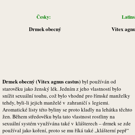
Česky:
Latin
Drmek obecný
Vitex agnu
Drmek obecný (Vitex agnus castus)
byl používán od
starověku jako ženský lék. Jedním z jeho vlastností bylo
snížit sexuální touhu, což bylo vhodné pro římské manželky
tehdy, byli-li jejich manželé v zahraničí s legiemi.
Aromatické listy této byliny se proto kladly na lehátka těchto
žen. Během středověku byla tato vlastnost rostliny na
sexuální systém využívána také v klášterech – drmek se zde
používal jako koření, proto se mu říká také „klášterní pepř“