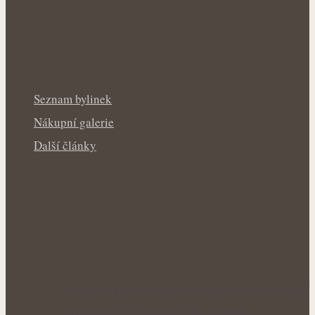
Seznam bylinek
Nákupní galerie
Další články
Síla letních bylinek pro svěží tělo: Přírodní
podpora krevního oběhu během…