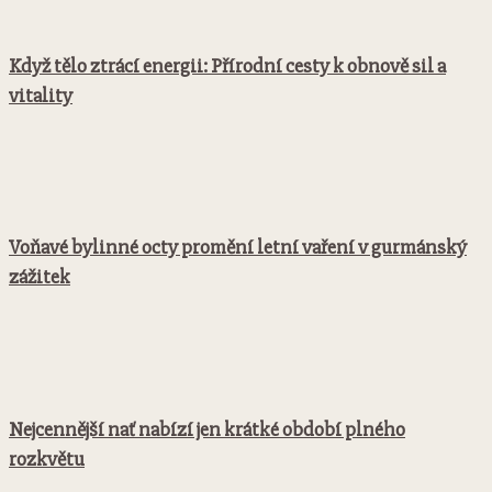
Když tělo ztrácí energii: Přírodní cesty k obnově sil a
vitality
Voňavé bylinné octy promění letní vaření v gurmánský
zážitek
Nejcennější nať nabízí jen krátké období plného
rozkvětu