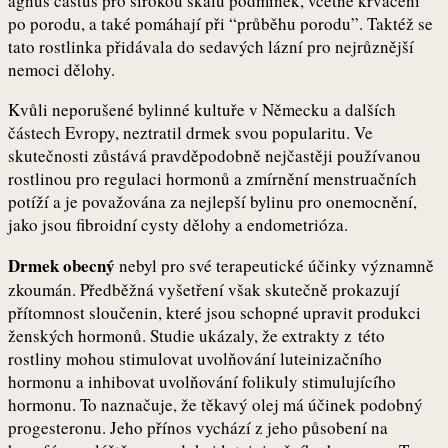
agnus castus pro širokou škálu podmínek, včetně krvácení
po porodu, a také pomáhají při “průběhu porodu”. Taktéž se
tato rostlinka přidávala do sedavých lázní pro nejrůznější
nemoci dělohy.
Kvůli neporušené bylinné kultuře v Německu a dalších
částech Evropy, neztratil drmek svou popularitu. Ve
skutečnosti zůstává pravděpodobně nejčastěji používanou
rostlinou pro regulaci hormonů a zmírnění menstruačních
potíží a je považována za nejlepší bylinu pro onemocnění,
jako jsou fibroidní cysty dělohy a endometrióza.
Drmek obecný
nebyl pro své terapeutické účinky významně
zkoumán. Předběžná vyšetření však skutečně prokazují
přítomnost sloučenin, které jsou schopné upravit produkci
ženských hormonů. Studie ukázaly, že extrakty z této
rostliny mohou stimulovat uvolňování luteinizačního
hormonu a inhibovat uvolňování folikuly stimulujícího
hormonu. To naznačuje, že těkavý olej má účinek podobný
progesteronu. Jeho přínos vychází z jeho působení na