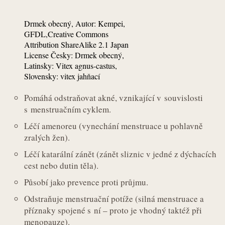
Drmek obecný, Autor: Kempei,
GFDL,Creative Commons
Attribution ShareAlike 2.1 Japan
License Česky: Drmek obecný,
Latinsky: Vitex agnus-castus,
Slovensky: vitex jahňací
Pomáhá odstraňovat akné, vznikající v souvislosti
s menstruačním cyklem.
Léčí amenoreu (vynechání menstruace u pohlavně
zralých žen).
Léčí katarální zánět (zánět sliznic v jedné z dýchacích
cest nebo dutin těla).
Působí jako prevence proti průjmu.
Odstraňuje menstruační potíže (silná menstruace a
příznaky spojené s ní – proto je vhodný taktéž při
menopauze).