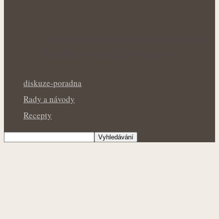
Královna kuchyně i během letních veder:
Bazalka v květináči potřebuje v…
diskuze-poradna
Rady a návody
Recepty