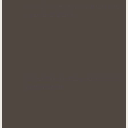
Voňavé bylinné octy promění letní vaření
v gurmánský zážitek
Nejcennější nať nabízí jen krátké období
plného rozkvětu