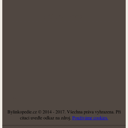
NÁŠ FACEBOOK:
O NÁS
Bylinkopedie.cz © 2014 - 2017. Všechna práva vyhrazena. Při
citaci uveďte odkaz na zdroj.
Použiváme cookies.