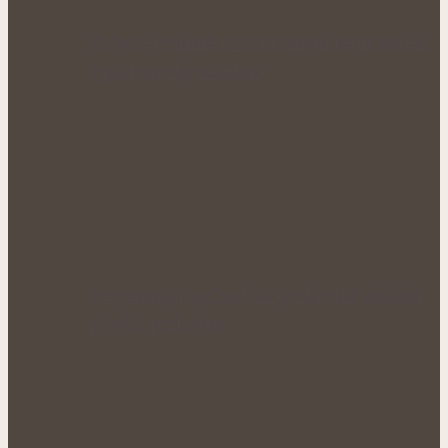
Voňavé bylinné octy promění letní vaření
v gurmánský zážitek
Nejcennější nať nabízí jen krátké období
plného rozkvětu