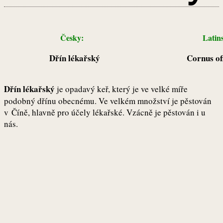
Česky:
Latin
Dřín lékařský
Cornus off
Dřín lékařský
je opadavý keř, který je ve velké míře
podobný dřínu obecnému. Ve velkém množství je pěstován
v Číně, hlavně pro účely lékařské. Vzácně je pěstován i u
nás.