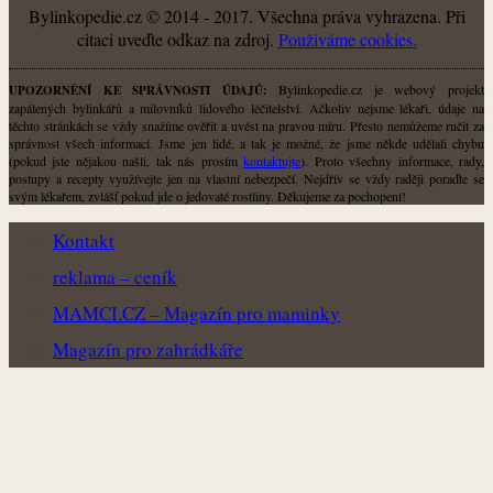
Bylinkopedie.cz © 2014 - 2017. Všechna práva vyhrazena. Při
citaci uveďte odkaz na zdroj.
Použiváme cookies.
Bylinkopedie.cz je webový projekt
UPOZORNĚNÍ KE SPRÁVNOSTI ÚDAJŮ:
zapálených bylinkářů a milovníků lidového léčitelství. Ačkoliv nejsme lékaři, údaje na
těchto stránkách se vždy snažíme ověřit a uvést na pravou míru. Přesto nemůžeme ručit za
správnost všech informací. Jsme jen lidé, a tak je možné, že jsme někde udělali chybu
(pokud jste nějakou našli, tak nás prosím
kontaktujte
). Proto všechny informace, rady,
postupy a recepty využívejte jen na vlastní nebezpečí. Nejdřív se vždy raději poraďte se
svým lékařem, zvlášť pokud jde o jedovaté rostliny. Děkujeme za pochopení!
Kontakt
reklama – ceník
MAMCI.CZ – Magazín pro maminky
Magazín pro zahrádkáře