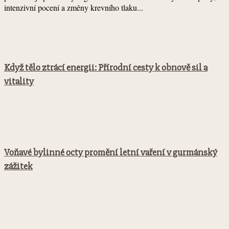
intenzivní pocení a změny krevního tlaku...
Když tělo ztrácí energii: Přírodní cesty k obnově sil a
vitality
Voňavé bylinné octy promění letní vaření v gurmánský
zážitek