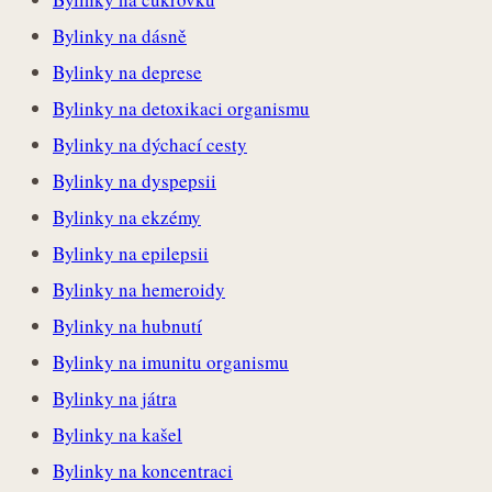
Bylinky na dásně
Bylinky na deprese
Bylinky na detoxikaci organismu
Bylinky na dýchací cesty
Bylinky na dyspepsii
Bylinky na ekzémy
Bylinky na epilepsii
Bylinky na hemeroidy
Bylinky na hubnutí
Bylinky na imunitu organismu
Bylinky na játra
Bylinky na kašel
Bylinky na koncentraci