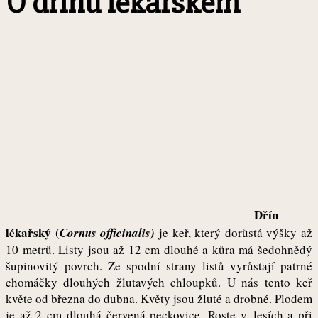
O dřínu lékařském
Dřín
lékařský (
Cornus officinalis)
je keř, který dorůstá výšky až
10 metrů. Listy jsou až 12 cm dlouhé a kůra má šedohnědý
šupinovitý povrch. Ze spodní strany listů vyrůstají patrné
chomáčky dlouhých žlutavých chloupků. U nás tento keř
květe od března do dubna. Květy jsou žluté a drobné. Plodem
je až 2 cm dlouhá červená peckovice. Roste v lesích a při