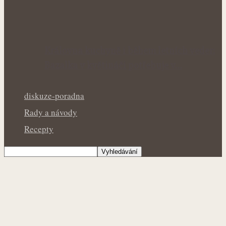
Královna kuchyně i během letních veder:
Bazalka v květináči potřebuje v…
diskuze-poradna
Rady a návody
Recepty