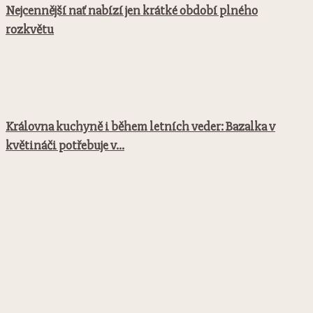
Nejcennější nať nabízí jen krátké období plného
rozkvětu
Královna kuchyně i během letních veder: Bazalka v
květináči potřebuje v...