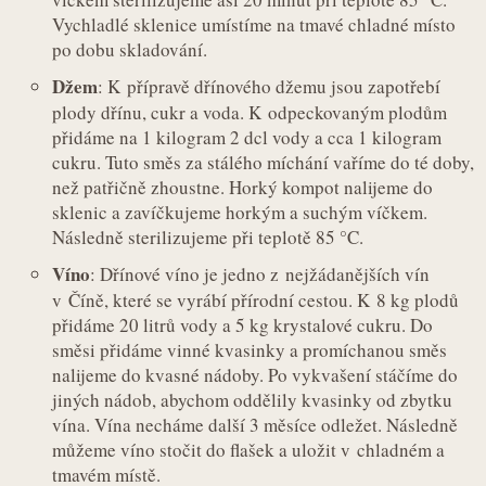
Vychladlé sklenice umístíme na tmavé chladné místo
po dobu skladování.
Džem
: K přípravě dřínového džemu jsou zapotřebí
plody dřínu, cukr a voda. K odpeckovaným plodům
přidáme na 1 kilogram 2 dcl vody a cca 1 kilogram
cukru. Tuto směs za stálého míchání vaříme do té doby,
než patřičně zhoustne. Horký kompot nalijeme do
sklenic a zavíčkujeme horkým a suchým víčkem.
Následně sterilizujeme při teplotě 85 °C.
Víno
: Dřínové víno je jedno z nejžádanějších vín
v Číně, které se vyrábí přírodní cestou. K 8 kg plodů
přidáme 20 litrů vody a 5 kg krystalové cukru. Do
směsi přidáme vinné kvasinky a promíchanou směs
nalijeme do kvasné nádoby. Po vykvašení stáčíme do
jiných nádob, abychom oddělily kvasinky od zbytku
vína. Vína necháme další 3 měsíce odležet. Následně
můžeme víno stočit do flašek a uložit v chladném a
tmavém místě.