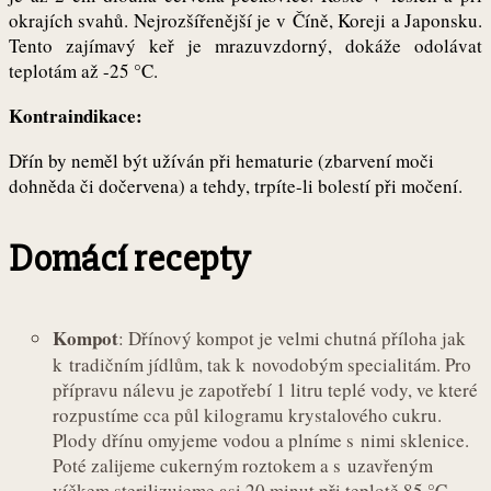
okrajích svahů. Nejrozšířenější je v Číně, Koreji a Japonsku.
Tento zajímavý keř je mrazuvzdorný, dokáže odolávat
teplotám až -25 °C.
Kontraindikace:
Dřín by neměl být užíván při hematurie (zbarvení moči
dohněda či dočervena) a tehdy, trpíte-li bolestí při močení.
Domácí recepty
Kompot
: Dřínový kompot je velmi chutná příloha jak
k tradičním jídlům, tak k novodobým specialitám. Pro
přípravu nálevu je zapotřebí 1 litru teplé vody, ve které
rozpustíme cca půl kilogramu krystalového cukru.
Plody dřínu omyjeme vodou a plníme s nimi sklenice.
Poté zalijeme cukerným roztokem a s uzavřeným
víčkem sterilizujeme asi 20 minut při teplotě 85 °C.