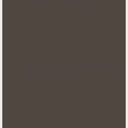
podpora krevního oběhu během…
Když tělo ztrácí energii: Přírodní cesty k
obnově sil a vitality