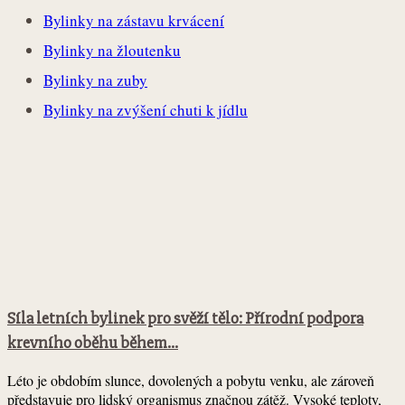
Bylinky na zástavu krvácení
Bylinky na žloutenku
Bylinky na zuby
Bylinky na zvýšení chuti k jídlu
Síla letních bylinek pro svěží tělo: Přírodní podpora
krevního oběhu během...
Léto je obdobím slunce, dovolených a pobytu venku, ale zároveň
představuje pro lidský organismus značnou zátěž. Vysoké teploty,