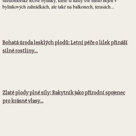
středomořské léčivé bylinky, které si našly své místo nejen v
bylinkových zahrádkách, ale také na balkonech, terasách...
Bohatá úroda lesklých plodů: Letní péče o lilek přináší
silné rostliny...
Zlaté plody plné síly: Rakytník jako přírodní spojenec
pro krásné vlasy...