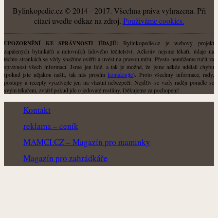
Bylinkopedie.cz © 2014 - 2017. Všechna práva vyhrazena. Při
citaci uveďte odkaz na zdroj.
Použiváme cookies.
Bylinkopedie.cz je webový projekt
UPOZORNĚNÍ KE SPRÁVNOSTI ÚDAJŮ:
zapálených bylinkářů a milovníků lidového léčitelství. Ačkoliv nejsme lékaři, údaje na
těchto stránkách se vždy snažíme ověřit a uvést na pravou míru. Přesto nemůžeme ručit za
správnost všech informací. Jsme jen lidé, a tak je možné, že jsme někde udělali chybu
(pokud jste nějakou našli, tak nás prosím
kontaktujte
). Proto všechny informace, rady,
postupy a recepty využívejte jen na vlastní nebezpečí. Nejdřív se vždy raději poraďte se
svým lékařem, zvlášť pokud jde o jedovaté rostliny. Děkujeme za pochopení!
Kontakt
reklama – ceník
MAMCI.CZ – Magazín pro maminky
Magazín pro zahrádkáře