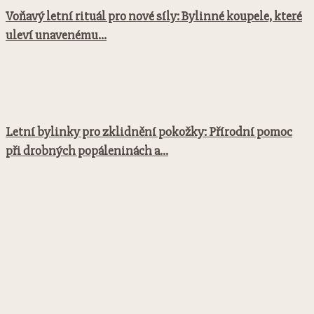
Voňavý letní rituál pro nové síly: Bylinné koupele, které
uleví unavenému...
Letní bylinky pro zklidnění pokožky: Přírodní pomoc
při drobných popáleninách a...