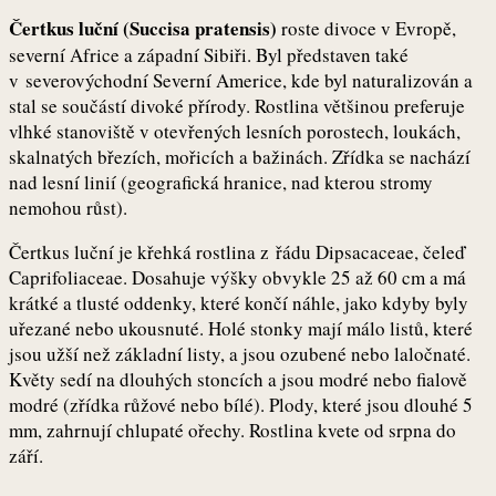
Čertkus luční (Succisa pratensis)
roste divoce v Evropě,
severní Africe a západní Sibiři. Byl představen také
v severovýchodní Severní Americe, kde byl naturalizován a
stal se součástí divoké přírody. Rostlina většinou preferuje
vlhké stanoviště v otevřených lesních porostech, loukách,
skalnatých březích, mořicích a bažinách. Zřídka se nachází
nad lesní linií (geografická hranice, nad kterou stromy
nemohou růst).
Čertkus luční je křehká rostlina z řádu Dipsacaceae, čeleď
Caprifoliaceae. Dosahuje výšky obvykle 25 až 60 cm a má
krátké a tlusté oddenky, které končí náhle, jako kdyby byly
uřezané nebo ukousnuté. Holé stonky mají málo listů, které
jsou užší než základní listy, a jsou ozubené nebo laločnaté.
Květy sedí na dlouhých stoncích a jsou modré nebo fialově
modré (zřídka růžové nebo bílé). Plody, které jsou dlouhé 5
mm, zahrnují chlupaté ořechy. Rostlina kvete od srpna do
září.