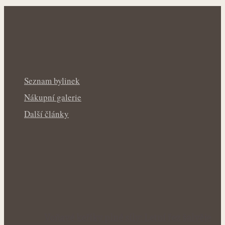
Seznam bylinek
Nákupní galerie
Další články
Voňavé keříky plné síly: Letní řez šalvěje