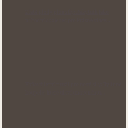
Zlaté plody plné síly: Rakytník jako
přírodní spojenec pro krásné vlasy…
Voňavý letní rituál pro nové síly: Bylinné
koupele, které uleví unavenému…