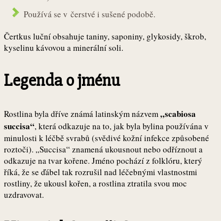
Používá se v čerstvé i sušené podobě.
Čertkus luční obsahuje taniny, saponiny, glykosidy, škrob,
kyselinu kávovou a minerální soli.
Legenda o jménu
„scabiosa
Rostlina byla dříve známá latinským názvem
succisa“
, která odkazuje na to, jak byla bylina používána v
minulosti k léčbě svrabů (svědivé kožní infekce způsobené
roztoči). „Succisa“ znamená ukousnout nebo odříznout a
odkazuje na tvar kořene. Jméno pochází z folklóru, který
říká, že se ďábel tak rozrušil nad léčebnými vlastnostmi
rostliny, že ukousl kořen, a rostlina ztratila svou moc
uzdravovat.