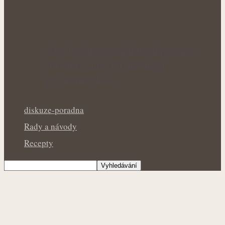
Letní bylinky pro zklidnění pokožky:
Přírodní pomoc při drobných
popáleninách a…
diskuze-poradna
Rady a návody
Recepty