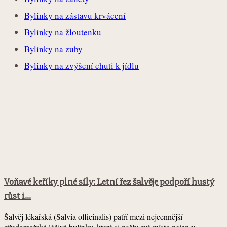
Bylinky na zástavu krvácení
Bylinky na žloutenku
Bylinky na zuby
Bylinky na zvýšení chuti k jídlu
Voňavé keříky plné síly: Letní řez šalvěje podpoří hustý
růst i...
Šalvěj lékařská (Salvia officinalis) patří mezi nejcennější