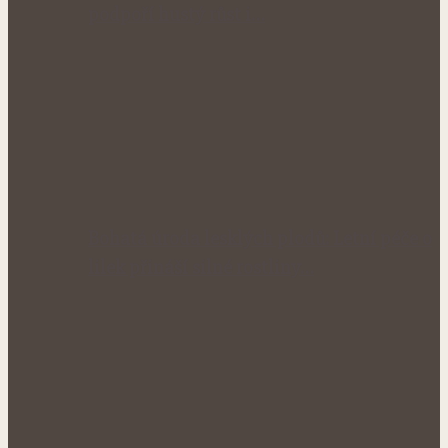
podpoří hustý růst i…
Bohatá úroda lesklých plodů: Letní péče o
lilek přináší silné rostliny…