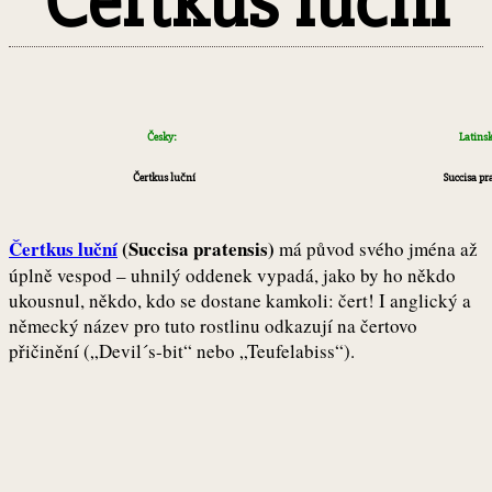
Čertkus luční
Česky:
Latins
Čertkus luční
Succisa pr
Čertkus luční
(Succisa pratensis)
má původ svého jména až
úplně vespod – uhnilý oddenek vypadá, jako by ho někdo
ukousnul, někdo, kdo se dostane kamkoli: čert! I anglický a
německý název pro tuto rostlinu odkazují na čertovo
přičinění („Devil´s-bit“ nebo „Teufelabiss“).