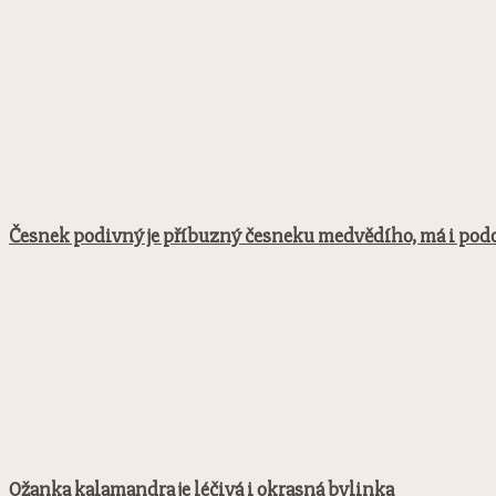
Česnek podivný je příbuzný česneku medvědího, má i po
Ožanka kalamandra je léčivá i okrasná bylinka