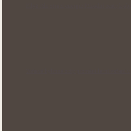
Když tělo ztrácí energii: Přírodní cesty k obn
Voňavé bylinné octy promění letní vaření 