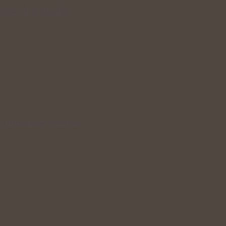
ově sil a vitality
v gurmánský zážitek