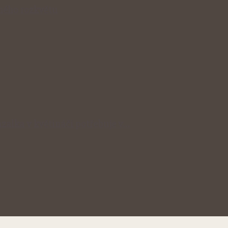
lného rozkvětu
zalka v květináči potřebuje v…