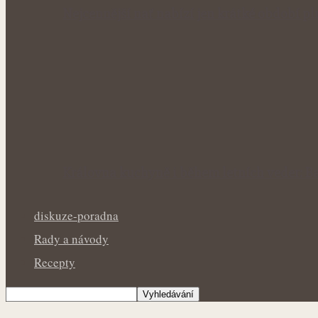
Nejcennější nať nabízí jen krátké období p
Královna kuchyně i během letních veder: Ba
diskuze-poradna
Rady a návody
Recepty