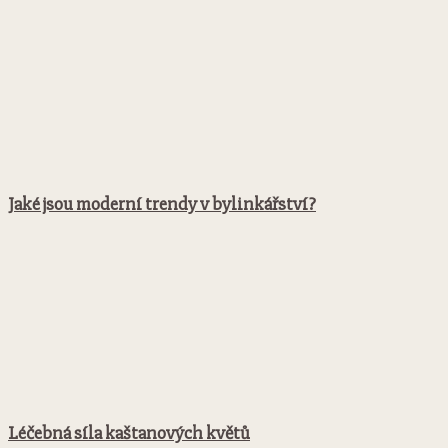
Jaké jsou moderní trendy v bylinkářství?
Léčebná síla kaštanových květů