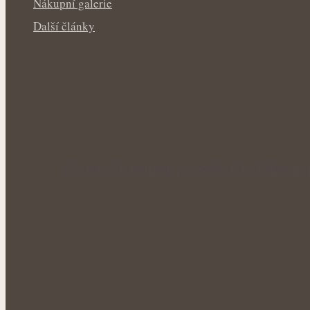
Nákupní galerie
Další články
Síla letních bylinek pro svěží tělo: Příro