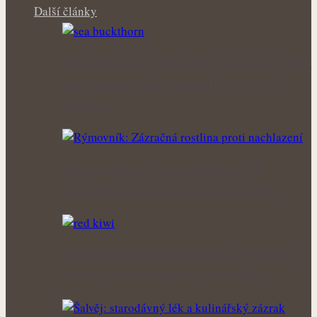
Další články
Rakytník jako přírodní štít organismu: Síla
antioxidantů a protizánětlivých látek
ukrytá…
Rýmovník pod drobnohledem: Kde
skutečně pomáhá a kde je dobré mít…
Přírodní zásobárna vitamínu C: Bylinky,
ovoce a další potraviny pro silnější…