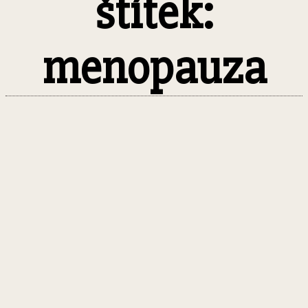
štítek:
menopauza