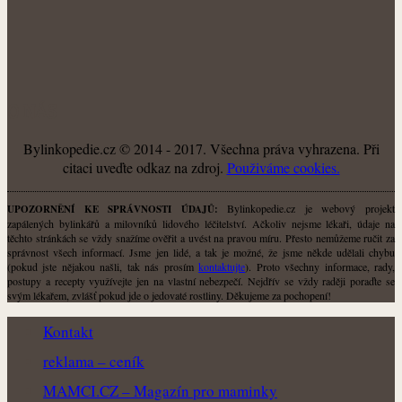
O NÁS
Bylinkopedie.cz © 2014 - 2017. Všechna práva vyhrazena. Při
citaci uveďte odkaz na zdroj.
Použiváme cookies.
Bylinkopedie.cz je webový projekt
UPOZORNĚNÍ KE SPRÁVNOSTI ÚDAJŮ:
zapálených bylinkářů a milovníků lidového léčitelství. Ačkoliv nejsme lékaři, údaje na
těchto stránkách se vždy snažíme ověřit a uvést na pravou míru. Přesto nemůžeme ručit za
správnost všech informací. Jsme jen lidé, a tak je možné, že jsme někde udělali chybu
(pokud jste nějakou našli, tak nás prosím
kontaktujte
). Proto všechny informace, rady,
postupy a recepty využívejte jen na vlastní nebezpečí. Nejdřív se vždy raději poraďte se
svým lékařem, zvlášť pokud jde o jedovaté rostliny. Děkujeme za pochopení!
Kontakt
reklama – ceník
MAMCI.CZ – Magazín pro maminky