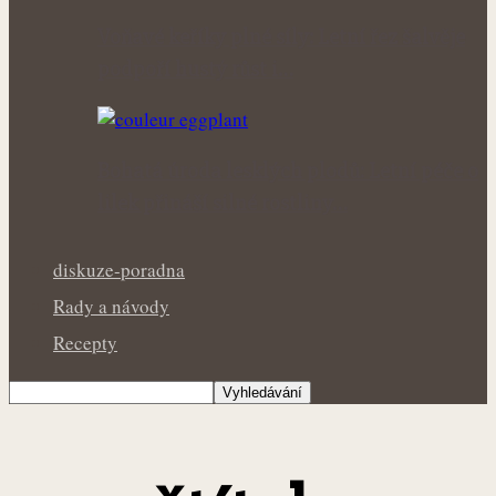
Voňavé keříky plné síly: Letní řez šalvěje
podpoří hustý růst i…
Bohatá úroda lesklých plodů: Letní péče o
lilek přináší silné rostliny…
diskuze-poradna
Rady a návody
Recepty