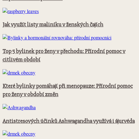
Jak využít listy maliníku v ženských čajích
Top 5 bylinek pro ženy v přechodu: Přírodní pomoc v
citlivém období
Které bylinky pomáhají při menopauze: Přírodní pomoc
pro ženy v období změn
Antistresových účinků Ashwagandha využívá i ájurvéda