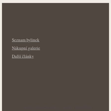
Seznam bylinek
Nákupní galerie
Další články
Anýz okouzlí vůní, chutí i širokým