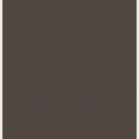
Bylinky v pivu: Chmel má silnou
konkurenci mezi léčivými rostlinami
Rakytník jako přírodní štít organismu: Síla
antioxidantů a protizánětlivých látek
ukrytá…