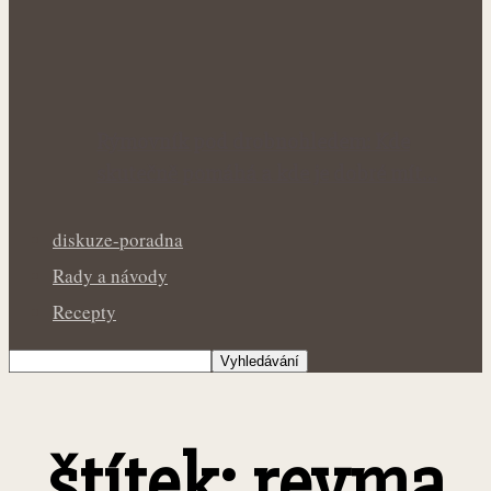
Rýmovník pod drobnohledem: Kde
skutečně pomáhá a kde je dobré mít…
diskuze-poradna
Rady a návody
Recepty
štítek: revma