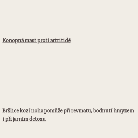
Konopná mast proti artritidě
Bršlice kozí noha pomůže při revmatu, bodnutí hmyzem
i při jarním detoxu