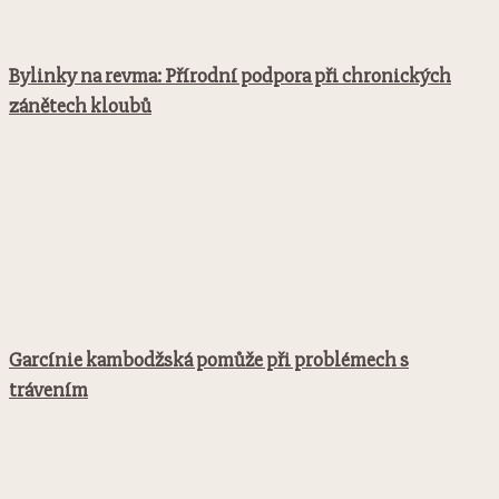
Bylinky na revma: Přírodní podpora při chronických
zánětech kloubů
Garcínie kambodžská pomůže při problémech s
trávením