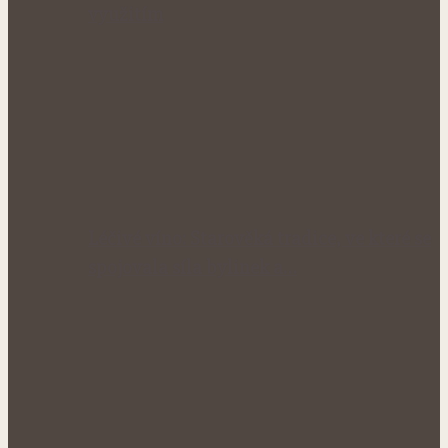
využitím
Léčivé víno: Starověká tradice, ve které se
spojovala síla bylinek a…