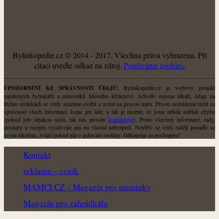
O NÁS
Bylinkopedie.cz © 2014 - 2017. Všechna práva vyhrazena. Při
citaci uveďte odkaz na zdroj.
Použiváme cookies.
Bylinkopedie.cz je webový projekt
UPOZORNĚNÍ KE SPRÁVNOSTI ÚDAJŮ:
zapálených bylinkářů a milovníků lidového léčitelství. Ačkoliv nejsme lékaři, údaje na
těchto stránkách se vždy snažíme ověřit a uvést na pravou míru. Přesto nemůžeme ručit za
správnost všech informací. Jsme jen lidé, a tak je možné, že jsme někde udělali chybu
(pokud jste nějakou našli, tak nás prosím
kontaktujte
). Proto všechny informace, rady,
postupy a recepty využívejte jen na vlastní nebezpečí. Nejdřív se vždy raději poraďte se
svým lékařem, zvlášť pokud jde o jedovaté rostliny. Děkujeme za pochopení!
Kontakt
reklama – ceník
MAMCI.CZ – Magazín pro maminky
Magazín pro zahrádkáře