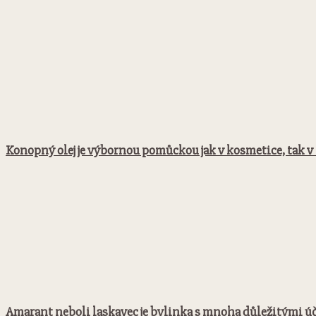
Konopný olej je výbornou pomůckou jak v kosmetice, tak v 
Amarant neboli laskavec je bylinka s mnoha důležitými ú