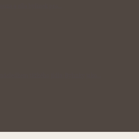
auza a síla bylinek pro…
následkem těžkého jídla: Bylinky jako…