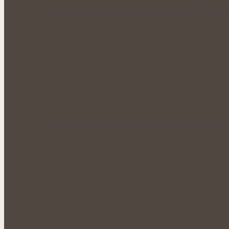
Přírodní podpora mužského zdraví: Bylinky
Voňavý poklad ze zahrady: Anýz okouzlí vůn