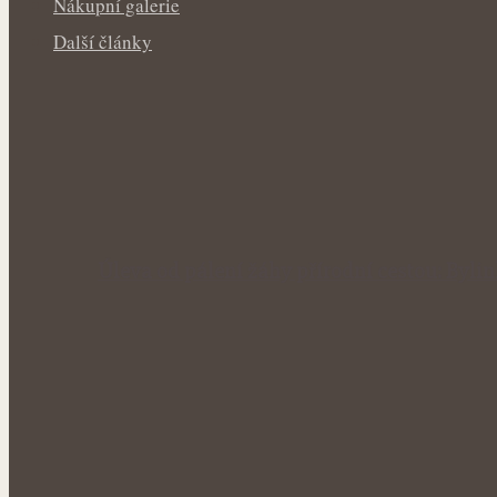
Nákupní galerie
Další články
Úleva od pálení žáhy přírodní cestou: Byl