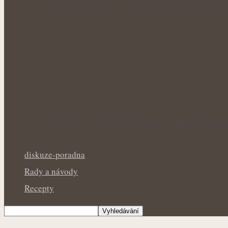
Nová životní etapa s větší pohodou: Menop
Nepříjemná bolest žlučníku nemusí být jen 
diskuze-poradna
Rady a návody
Recepty