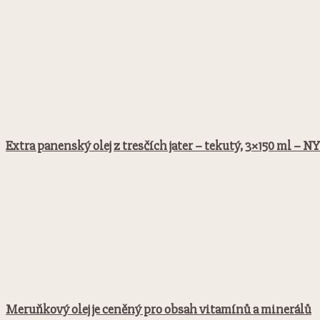
Extra panenský olej z tresčích jater – tekutý, 3×150 ml –
Meruňkový olej je ceněný pro obsah vitamínů a minerálů