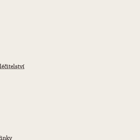
léčitelství
činky