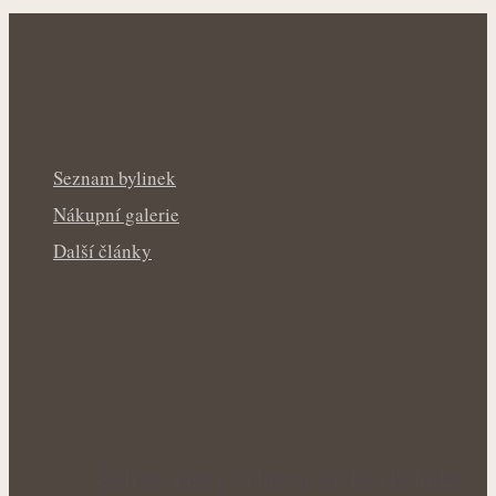
Seznam bylinek
Nákupní galerie
Další články
Šedivé vlasy pod lupou: Mohou bylinky