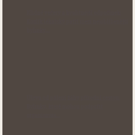
Klidné večery a kvalitnější odpočinek:
Kozlík lékařský patří mezi nejoblíbenější
bylinky…
Úleva od pálení žáhy přírodní cestou:
Bylinky, které mohou podpořit
organismus…