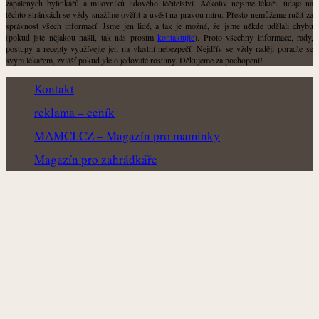
zapálených bylinkářů a milovníků lidového léčitelství. Ačkoliv nejsme lékaři, údaje na
těchto stránkách se vždy snažíme ověřit a uvést na pravou míru. Přesto nemůžeme ručit za
správnost všech informací. Jsme jen lidé, a tak je možné, že jsme někde udělali chybu
(pokud jste nějakou našli, tak nás prosím
kontaktujte
). Proto všechny informace, rady,
postupy a recepty využívejte jen na vlastní nebezpečí. Nejdřív se vždy raději poraďte se
svým lékařem, zvlášť pokud jde o jedovaté rostliny. Děkujeme za pochopení!
Kontakt
reklama – ceník
MAMCI.CZ – Magazín pro maminky
Magazín pro zahrádkáře