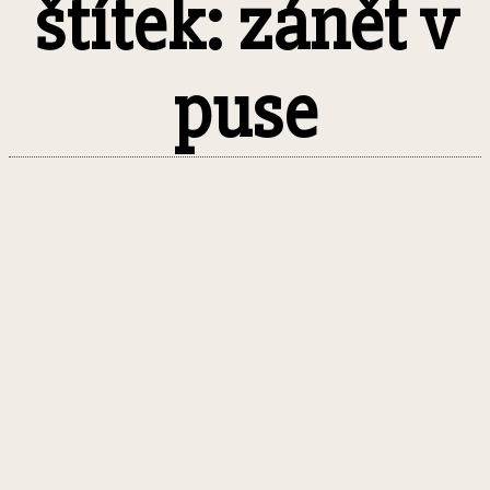
štítek: zánět v
puse