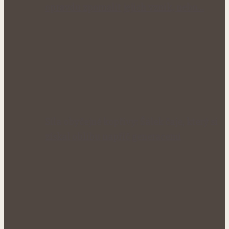
opravdu zpomalit jejich vznik, nebo…
Síla obyčejné kopřivy: Šálek čaje, který si
získal oblibu napříč generacemi