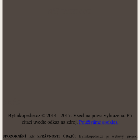
NÁŠ FACEBOOK:
O NÁS
Bylinkopedie.cz © 2014 - 2017. Všechna práva vyhrazena. Při
citaci uveďte odkaz na zdroj.
Použiváme cookies.
Bylinkopedie.cz je webový projekt
UPOZORNĚNÍ KE SPRÁVNOSTI ÚDAJŮ: