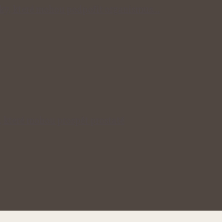
inky, které mohou podpořit organismus…
, které mohou prospět prostatě