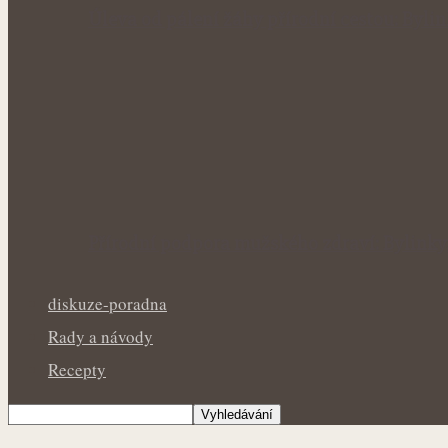
Úleva od pálení žáhy přírodní cestou: Byl
Přírodní podpora mužského zdraví: Bylinky
diskuze-poradna
Rady a návody
Recepty