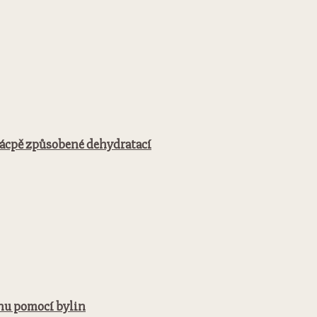
 zácpě způsobené dehydratací
áhu pomocí bylin