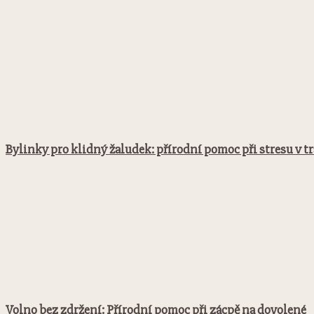
Bylinky pro klidný žaludek: přírodní pomoc při stresu v t
Volno bez zdržení: Přírodní pomoc při zácpě na dovolené