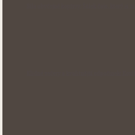
Síla obyčejné kopřivy: Šálek čaje, který si 
Klidné večery a kvalitnější odpočinek: Kozl