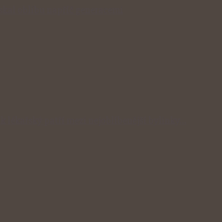
získal oblibu napříč generacemi
ík lékařský patří mezi nejoblíbenější bylinky…