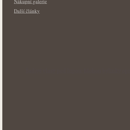
Nákupní galerie
Další články
Šedivé vlasy pod lupou: Mohou bylinky opr