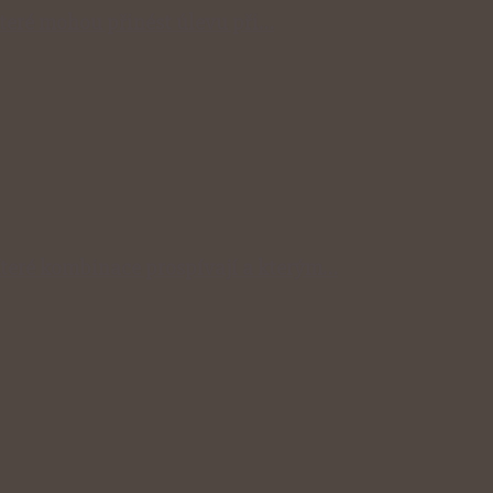
které mohou přinést úlevu při…
Které kombinace prospívají a kterým…