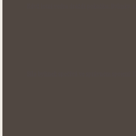
Když letní vedra dráždí pokožku: Bylinky, 
Síla bylinek spočívá ve správném spojení: 