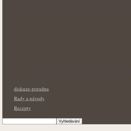
Zázvor pod drobnohledem: Kdy je cenným p
Letní saláty plné vůně a svěžesti: Bylinky,
diskuze-poradna
Rady a návody
Recepty