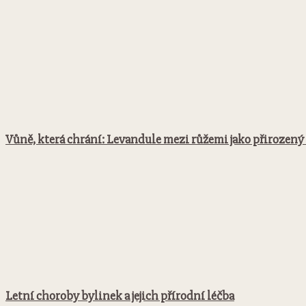
Vůně, která chrání: Levandule mezi růžemi jako přirozený 
Letní choroby bylinek a jejich přírodní léčba