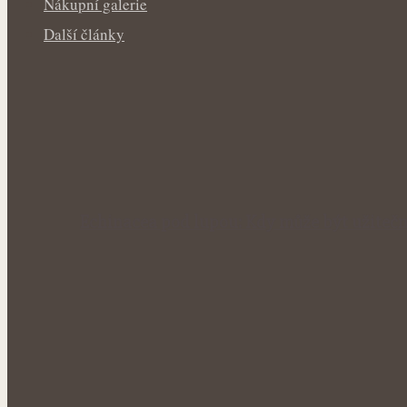
Nákupní galerie
Další články
Echinacea pod lupou: Kdy může být užite