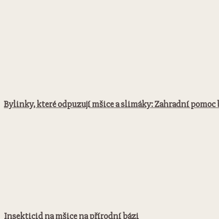
Bylinky, které odpuzují mšice a slimáky: Zahradní pomoc
Insekticid na mšice na přírodní bázi