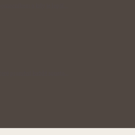
omocníkem a kdy je lepší…
 které promění každé sousto…