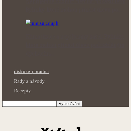
Nepříjemné bodnutí nemusí pokazit léto:
Bylinky, které mohou přinést úlevu po…
Klimatizace a nepříjemný kašel: Bylinky,
které mohou přinést úlevu podrážděným
dýchacím…
diskuze-poradna
Rady a návody
Recepty