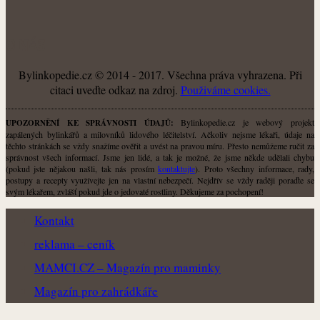
O NÁS
Bylinkopedie.cz © 2014 - 2017. Všechna práva vyhrazena. Při
citaci uveďte odkaz na zdroj.
Použiváme cookies.
Bylinkopedie.cz je webový projekt
UPOZORNĚNÍ KE SPRÁVNOSTI ÚDAJŮ:
zapálených bylinkářů a milovníků lidového léčitelství. Ačkoliv nejsme lékaři, údaje na
těchto stránkách se vždy snažíme ověřit a uvést na pravou míru. Přesto nemůžeme ručit za
správnost všech informací. Jsme jen lidé, a tak je možné, že jsme někde udělali chybu
(pokud jste nějakou našli, tak nás prosím
kontaktujte
). Proto všechny informace, rady,
postupy a recepty využívejte jen na vlastní nebezpečí. Nejdřív se vždy raději poraďte se
svým lékařem, zvlášť pokud jde o jedovaté rostliny. Děkujeme za pochopení!
Kontakt
reklama – ceník
MAMCI.CZ – Magazín pro maminky
Magazín pro zahrádkáře