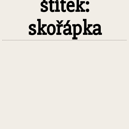
štítek:
skořápka