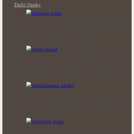
Další články
Zázvor pod drobnohledem: Kdy je cenným
pomocníkem a kdy je lepší…
Letní saláty plné vůně a svěžesti: Bylinky,
které promění každé sousto…
Slunce jako spouštěč oparů: Léčivé
rostliny, které mohou podpořit péči o…