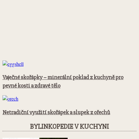
Vaječné skořápky – minerální poklad z kuchyně pro
pevné kosti a zdravé tělo
Netradiční využití skořápek a slupek z ořechů
BYLINKOPEDIE V KUCHYNI