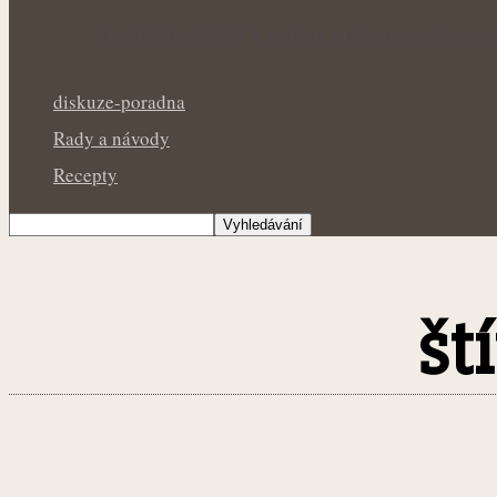
Nepříjemné tiky v nohou mohou souviset se
diskuze-poradna
Rady a návody
Recepty
št