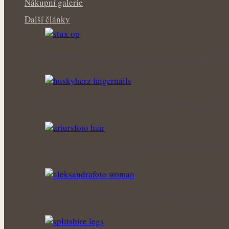
Nákupní galerie
Další články
Pooperační jizvy v lepší kondici: Bylinky, 
Po odstranění umělých nehtů potřebují vla
Barvené vlasy plné lesku a vitality: Síla b
Silná zubní sklovina po celý život: Bylink