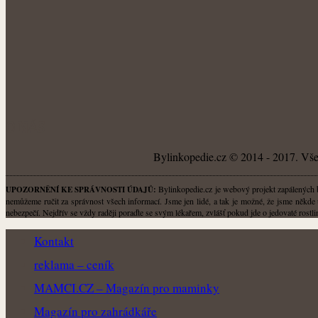
O NÁS
Bylinkopedie.cz © 2014 - 2017. Všec
Bylinkopedie.cz je webový projekt zapálených by
UPOZORNĚNÍ KE SPRÁVNOSTI ÚDAJŮ:
nemůžeme ručit za správnost všech informací. Jsme jen lidé, a tak je možné, že jsme někde 
nebezpečí. Nejdřív se vždy raději poraďte se svým lékařem, zvlášť pokud jde o jedovaté rost
Kontakt
reklama – ceník
MAMCI.CZ – Magazín pro maminky
Magazín pro zahrádkáře