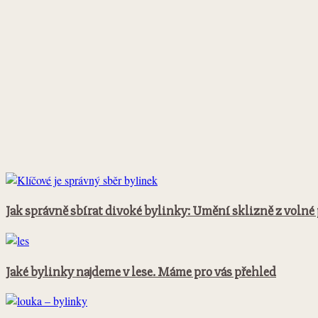
Jak správně sbírat divoké bylinky: Umění sklizně z volné
Jaké bylinky najdeme v lese. Máme pro vás přehled