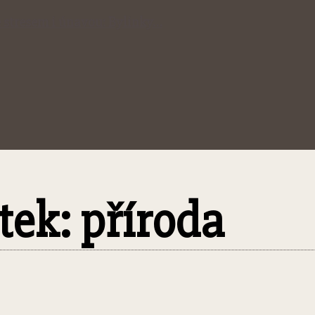
 stresem i únavou: Bylinky…
ítek: příroda