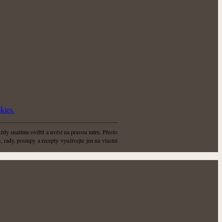
kies.
vždy snažíme ověřit a uvést na pravou míru. Přesto
 rady, postupy a recepty využívejte jen na vlastní