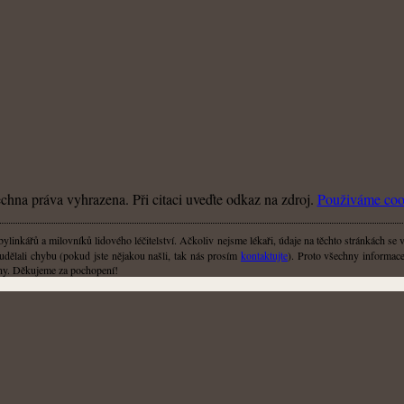
hna práva vyhrazena. Při citaci uveďte odkaz na zdroj.
Použiváme coo
linkářů a milovníků lidového léčitelství. Ačkoliv nejsme lékaři, údaje na těchto stránkách se 
udělali chybu (pokud jste nějakou našli, tak nás prosím
kontaktujte
). Proto všechny informace,
liny. Děkujeme za pochopení!