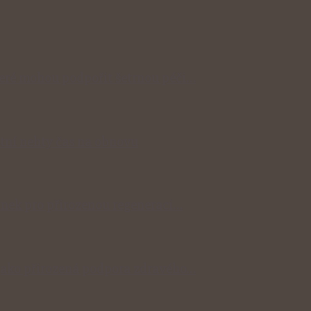
které mohou podpořit šetrnou péči…
stní nehty čas na obnovu
ylinek pro přirozenou regeneraci…
y jako přirozená podpora zdravého…