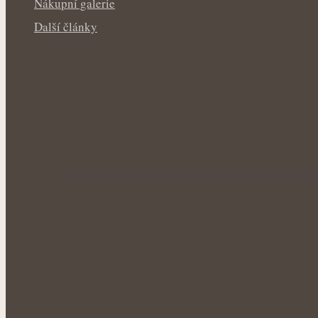
Nákupní galerie
Další články
Nová životní etapa s větší pohodou: Menop