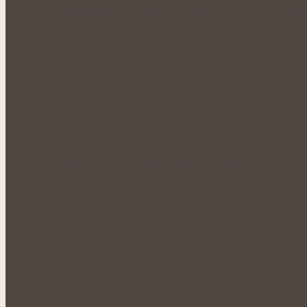
Nepříjemná bolest žlučníku nemusí být jen 
Pálení žáhy a překyselený žaludek nemusí 