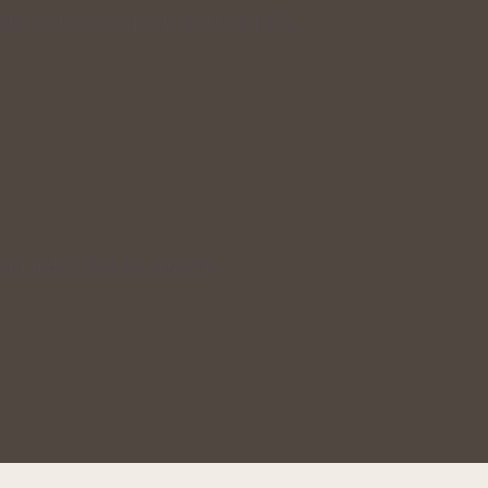
které mohou podpořit šetrnou péči…
stní nehty čas na obnovu