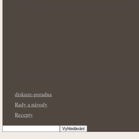
Pooperační jizvy v lepší kondici: Bylinky, 
Po odstranění umělých nehtů potřebují vla
diskuze-poradna
Rady a návody
Recepty