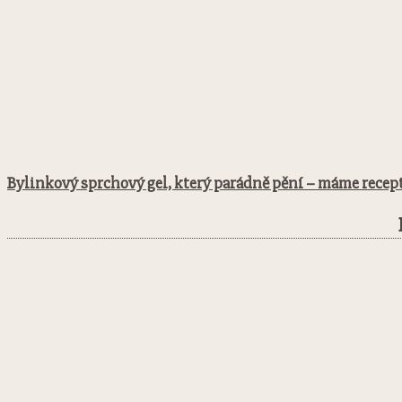
Bylinkový sprchový gel, který parádně pění – máme recep