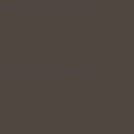
následkem těžkého jídla: Bylinky jako…
znepříjemňovat každý den: Bylinky jako…