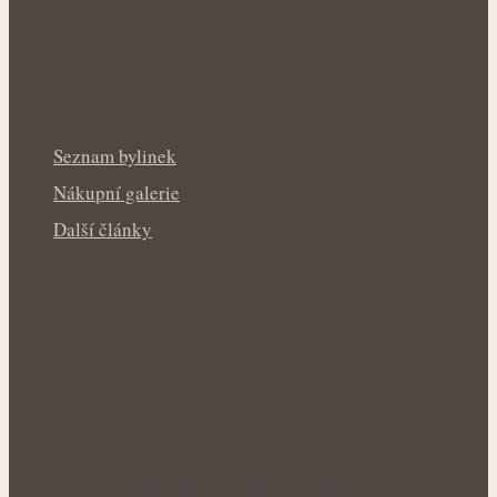
Seznam bylinek
Nákupní galerie
Další články
Úleva od pálení žáhy přírodní cestou:
Bylinky, které mohou podpořit