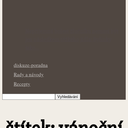
Nepříjemná bolest žlučníku nemusí být
jen následkem těžkého jídla: Bylinky
jako…
diskuze-poradna
Rady a návody
Recepty