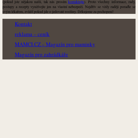
(pokud jste nějakou našli, tak nás prosím
kontaktujte
). Proto všechny informace, rady,
postupy a recepty využívejte jen na vlastní nebezpečí. Nejdřív se vždy raději poraďte se
svým lékařem, zvlášť pokud jde o jedovaté rostliny. Děkujeme za pochopení!
Kontakt
reklama – ceník
MAMCI.CZ – Magazín pro maminky
Magazín pro zahrádkáře