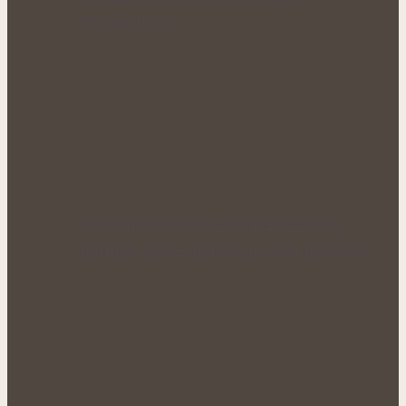
organismus…
Přírodní podpora mužského zdraví:
Bylinky, které mohou prospět prostatě