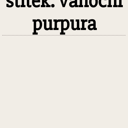
štítek: vánoční
purpura