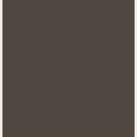
Voňavý poklad ze zahrady: Anýz okouzlí
vůní, chutí i tradičním využitím
Nová životní etapa s větší pohodou:
Menopauza a síla bylinek pro…