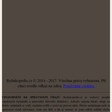
O NÁS
Bylinkopedie.cz © 2014 - 2017. Všechna práva vyhrazena. Při
citaci uveďte odkaz na zdroj.
Použiváme cookies.
Bylinkopedie.cz je webový projekt
UPOZORNĚNÍ KE SPRÁVNOSTI ÚDAJŮ:
zapálených bylinkářů a milovníků lidového léčitelství. Ačkoliv nejsme lékaři, údaje na
těchto stránkách se vždy snažíme ověřit a uvést na pravou míru. Přesto nemůžeme ručit za
správnost všech informací. Jsme jen lidé, a tak je možné, že jsme někde udělali chybu