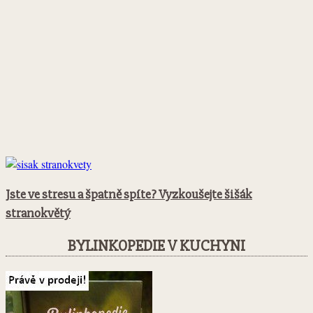
Jste ve stresu a špatně spíte? Vyzkoušejte šišák
stranokvětý
BYLINKOPEDIE V KUCHYNI