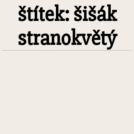
štítek: šišák
stranokvětý