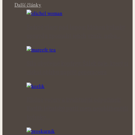
Další články
Šedivé vlasy pod lupou: Mohou bylinky
opravdu zpomalit jejich vznik, nebo…
Síla obyčejné kopřivy: Šálek čaje, který si
získal oblibu napříč generacemi
Klidné večery a kvalitnější odpočinek:
Kozlík lékařský patří mezi nejoblíbenější
bylinky…