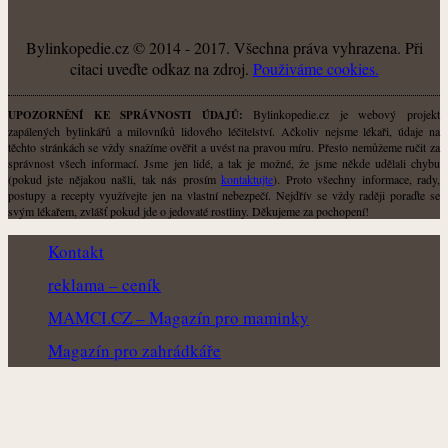
O NÁS
Bylinkopedie.cz © 2014 - 2017. Všechna práva vyhrazena. Při
citaci uveďte odkaz na zdroj.
Použiváme cookies.
Bylinkopedie.cz je webový projekt
UPOZORNĚNÍ KE SPRÁVNOSTI ÚDAJŮ:
zapálených bylinkářů a milovníků lidového léčitelství. Ačkoliv nejsme lékaři, údaje na
těchto stránkách se vždy snažíme ověřit a uvést na pravou míru. Přesto nemůžeme ručit za
správnost všech informací. Jsme jen lidé, a tak je možné, že jsme někde udělali chybu
(pokud jste nějakou našli, tak nás prosím
kontaktujte
). Proto všechny informace, rady,
postupy a recepty využívejte jen na vlastní nebezpečí. Nejdřív se vždy raději poraďte se
svým lékařem, zvlášť pokud jde o jedovaté rostliny. Děkujeme za pochopení!
Kontakt
reklama – ceník
MAMCI.CZ – Magazín pro maminky
Magazín pro zahrádkáře