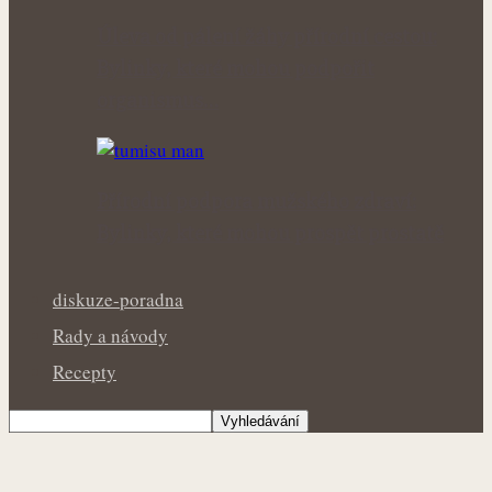
Úleva od pálení žáhy přírodní cestou:
Bylinky, které mohou podpořit
organismus…
Přírodní podpora mužského zdraví:
Bylinky, které mohou prospět prostatě
diskuze-poradna
Rady a návody
Recepty