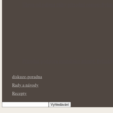
Úleva od pálení žáhy přírodní cestou: Byl
Přírodní podpora mužského zdraví: Bylinky
diskuze-poradna
Rady a návody
Recepty