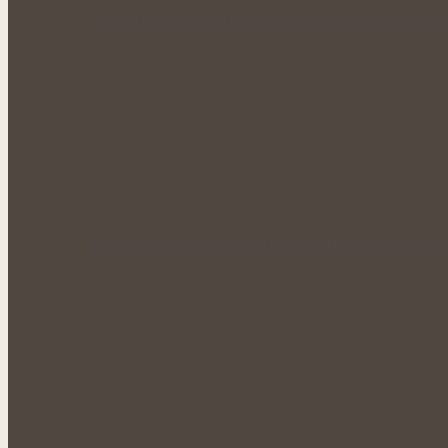
Síla obyčejné kopřivy: Šálek čaje, který si 
Klidné večery a kvalitnější odpočinek: Kozl