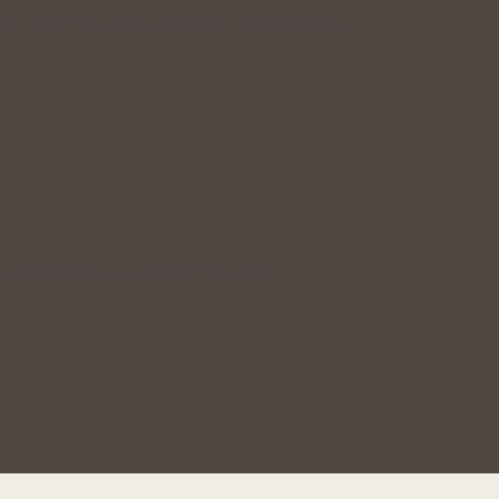
inky, které mohou podpořit organismus…
, které mohou prospět prostatě