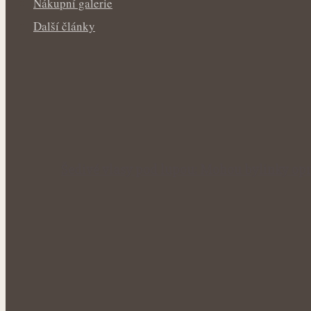
Nákupní galerie
Další články
Šedivé vlasy pod lupou: Mohou bylinky opr