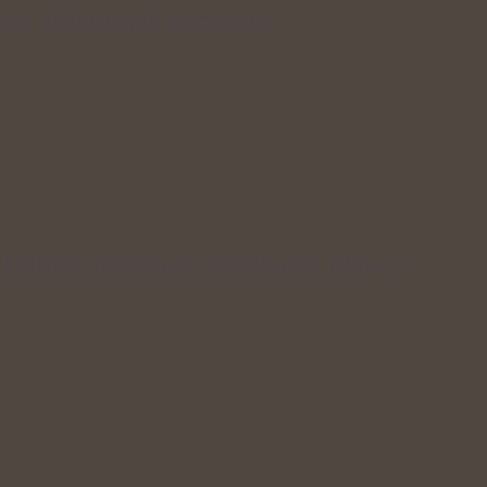
získal oblibu napříč generacemi
ík lékařský patří mezi nejoblíbenější bylinky…