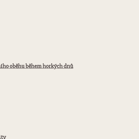
revního oběhu během horkých dnů
ity