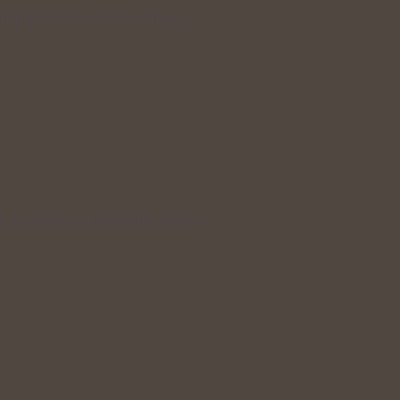
lek přináší silné rostliny…
ní spojenec pro krásné vlasy…