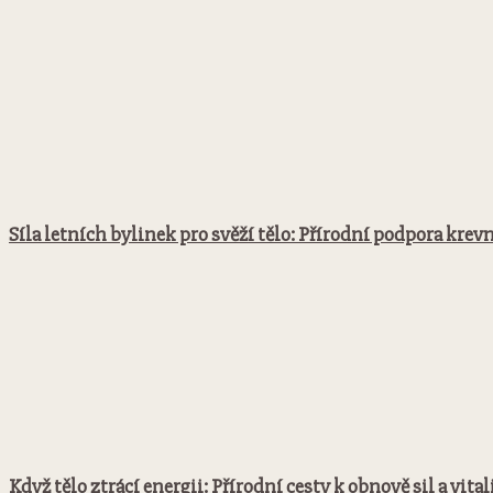
Síla letních bylinek pro svěží tělo: Přírodní podpora k
Když tělo ztrácí energii: Přírodní cesty k obnově sil a vital