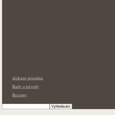
Voňavý letní rituál pro nové síly: Bylinné
Letní bylinky pro zklidnění pokožky: Přír
diskuze-poradna
Rady a návody
Recepty