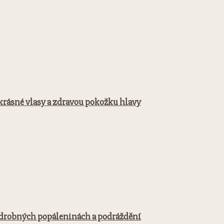
o krásné vlasy a zdravou pokožku hlavy
i drobných popáleninách a podráždění