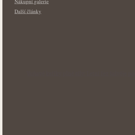
Nákupní galerie
Další články
Voňavé keříky plné síly: Letní řez šalvěje p