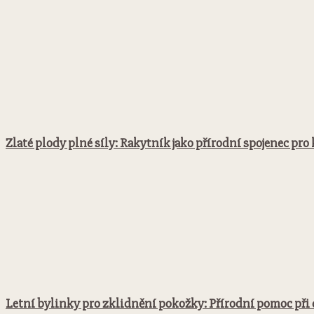
Zlaté plody plné síly: Rakytník jako přírodní spojenec pr
Letní bylinky pro zklidnění pokožky: Přírodní pomoc př