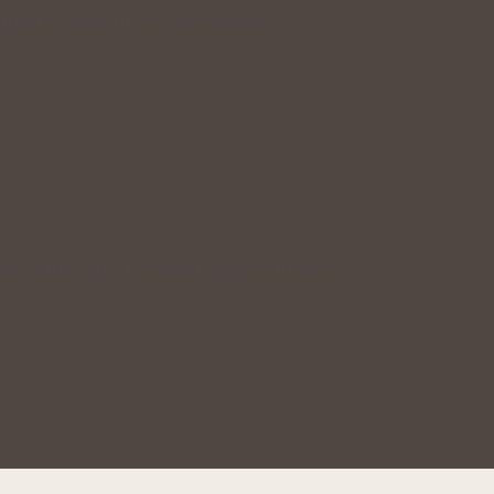
 koupele, které uleví unavenému…
odní pomoc při drobných popáleninách a…