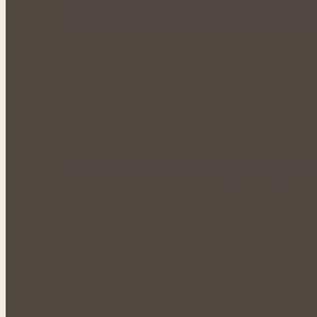
Bohatá úroda lesklých plodů: Letní péče o li
Zlaté plody plné síly: Rakytník jako přírod