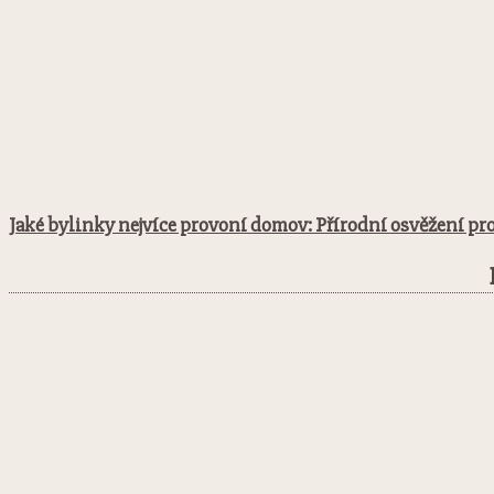
Jaké bylinky nejvíce provoní domov: Přírodní osvěžení pro