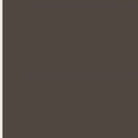
Síla obyčejné kopřivy: Šálek čaje, který si 
Klidné večery a kvalitnější odpočinek: Kozl