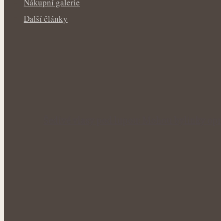
Nákupní galerie
Další články
Šedivé vlasy pod lupou: Mohou bylinky opr