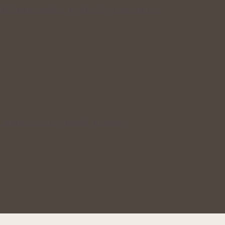
inky, které mohou podpořit organismus…
, které mohou prospět prostatě