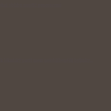
získal oblibu napříč generacemi
ík lékařský patří mezi nejoblíbenější bylinky…