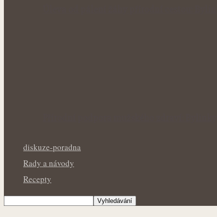
Úleva od pálení žáhy přírodní cestou: Byl
Přírodní podpora mužského zdraví: Bylinky
diskuze-poradna
Rady a návody
Recepty