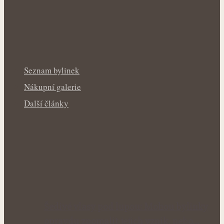
Seznam bylinek
Nákupní galerie
Další články
Šedivé vlasy pod lupou: Mohou bylinky
opravdu zpomalit jejich vznik, nebo…