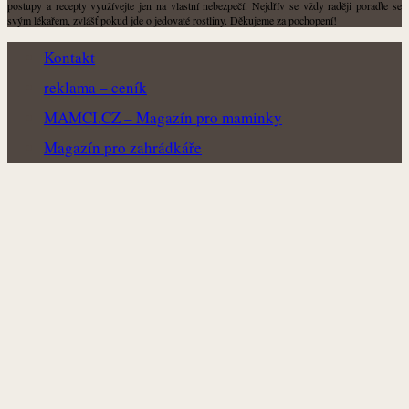
postupy a recepty využívejte jen na vlastní nebezpečí. Nejdřív se vždy raději poraďte se
svým lékařem, zvlášť pokud jde o jedovaté rostliny. Děkujeme za pochopení!
Kontakt
reklama – ceník
MAMCI.CZ – Magazín pro maminky
Magazín pro zahrádkáře