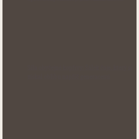
Síla obyčejné kopřivy: Šálek čaje, který si
získal oblibu napříč generacemi