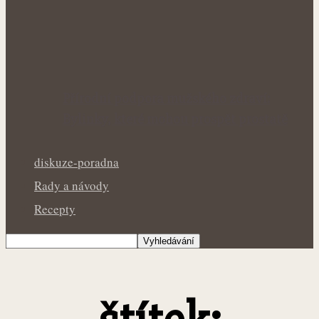
Přírodní podpora mužského zdraví:
Bylinky, které mohou prospět prostatě
diskuze-poradna
Rady a návody
Recepty