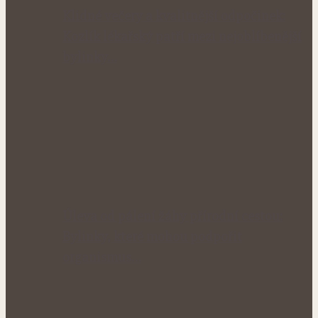
Klidné večery a kvalitnější odpočinek:
Kozlík lékařský patří mezi nejoblíbenější
bylinky…
Úleva od pálení žáhy přírodní cestou:
Bylinky, které mohou podpořit
organismus…