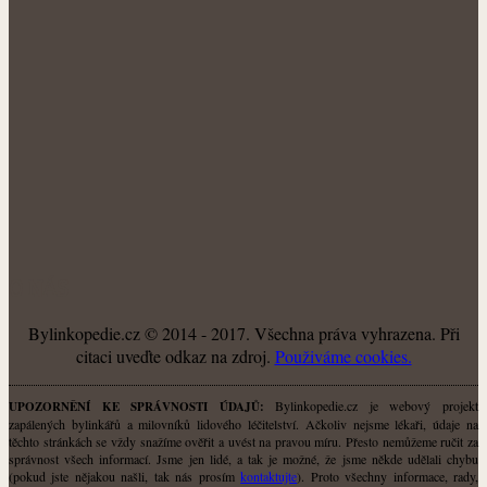
O NÁS
Bylinkopedie.cz © 2014 - 2017. Všechna práva vyhrazena. Při
citaci uveďte odkaz na zdroj.
Použiváme cookies.
Bylinkopedie.cz je webový projekt
UPOZORNĚNÍ KE SPRÁVNOSTI ÚDAJŮ:
zapálených bylinkářů a milovníků lidového léčitelství. Ačkoliv nejsme lékaři, údaje na
těchto stránkách se vždy snažíme ověřit a uvést na pravou míru. Přesto nemůžeme ručit za
správnost všech informací. Jsme jen lidé, a tak je možné, že jsme někde udělali chybu
(pokud jste nějakou našli, tak nás prosím
kontaktujte
). Proto všechny informace, rady,