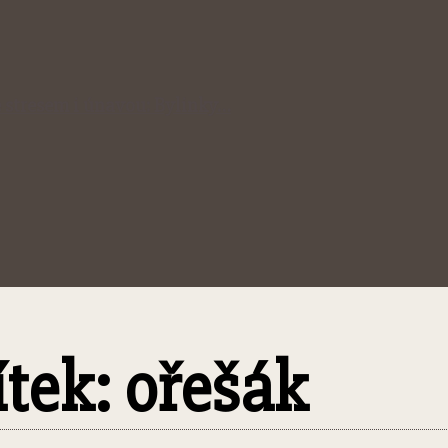
 stresem i únavou: Bylinky…
ítek: ořešák