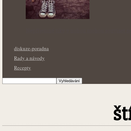
Nepříjemné tiky v nohou mohou souviset se
diskuze-poradna
Rady a návody
Recepty
št