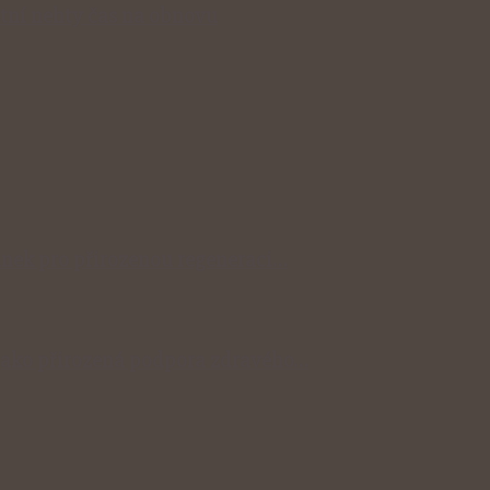
stní nehty čas na obnovu
ylinek pro přirozenou regeneraci…
y jako přirozená podpora zdravého…