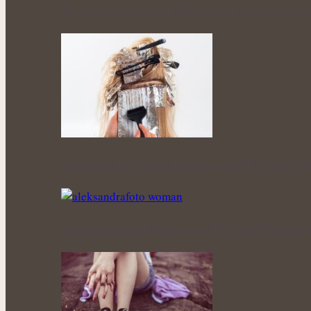
Po odstranění umělých nehtů potřebují vla
Barvené vlasy plné lesku a vitality: Síla b
Silná zubní sklovina po celý život: Bylink