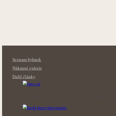
Seznam bylinek
Nákupní galerie
Další články
Pooperační jizvy v lepší kondici: Bylinky, 