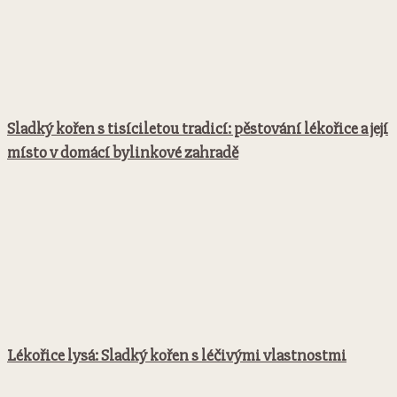
Sladký kořen s tisíciletou tradicí: pěstování lékořice a její
místo v domácí bylinkové zahradě
Lékořice lysá: Sladký kořen s léčivými vlastnostmi