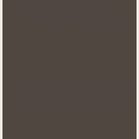
Bylinky v pivu: Chmel má silnou
konkurenci mezi léčivými rostlinami
Rakytník jako přírodní štít organismu: Síla
antioxidantů a protizánětlivých látek
ukrytá…