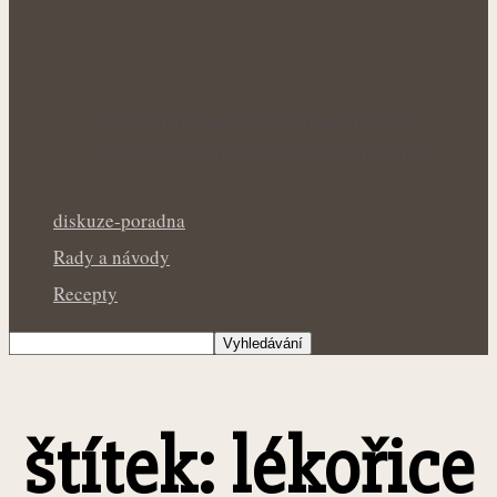
Rýmovník pod drobnohledem: Kde
skutečně pomáhá a kde je dobré mít…
diskuze-poradna
Rady a návody
Recepty
štítek: lékořice