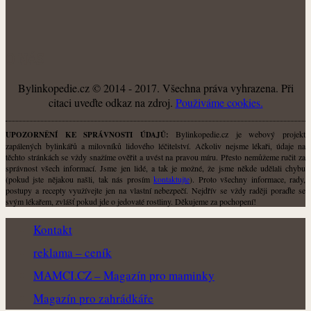
O NÁS
Bylinkopedie.cz © 2014 - 2017. Všechna práva vyhrazena. Při
citaci uveďte odkaz na zdroj.
Použiváme cookies.
Bylinkopedie.cz je webový projekt
UPOZORNĚNÍ KE SPRÁVNOSTI ÚDAJŮ:
zapálených bylinkářů a milovníků lidového léčitelství. Ačkoliv nejsme lékaři, údaje na
těchto stránkách se vždy snažíme ověřit a uvést na pravou míru. Přesto nemůžeme ručit za
správnost všech informací. Jsme jen lidé, a tak je možné, že jsme někde udělali chybu
(pokud jste nějakou našli, tak nás prosím
kontaktujte
). Proto všechny informace, rady,
postupy a recepty využívejte jen na vlastní nebezpečí. Nejdřív se vždy raději poraďte se
svým lékařem, zvlášť pokud jde o jedovaté rostliny. Děkujeme za pochopení!
Kontakt
reklama – ceník
MAMCI.CZ – Magazín pro maminky
Magazín pro zahrádkáře