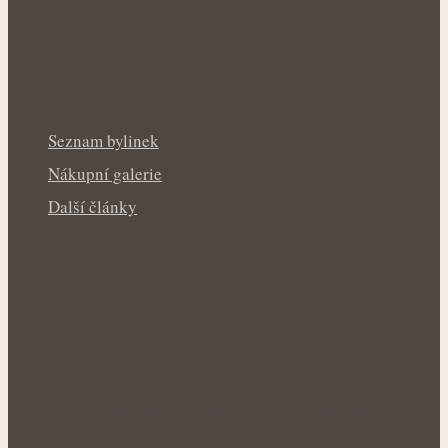
Seznam bylinek
Nákupní galerie
Další články
Anýz okouzlí vůní, chutí i širokým
využitím