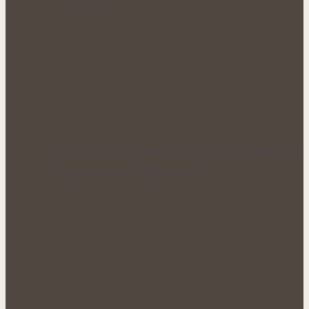
Léčivé víno: Starověká tradice, ve které se
spojovala síla bylinek a…