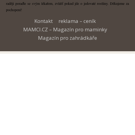
raději poraďte se svým lékařem, zvlášť pokud jde o jedovaté rostliny. Děkujeme za
pochopení!
Kontakt
reklama – ceník
MAMCI.CZ – Magazín pro maminky
Magazín pro zahrádkáře