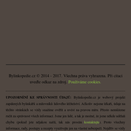
O NÁS
Bylinkopedie.cz © 2014 - 2017. Všechna práva vyhrazena. Při citaci
uveďte odkaz na zdroj.
Použiváme cookies.
Bylinkopedie.cz je webový projekt
UPOZORNĚNÍ KE SPRÁVNOSTI ÚDAJŮ:
zapálených bylinkářů a milovníků lidového léčitelství. Ačkoliv nejsme lékaři, údaje na
těchto stránkách se vždy snažíme ověřit a uvést na pravou míru. Přesto nemůžeme
ručit za správnost všech informací. Jsme jen lidé, a tak je možné, že jsme někde udělali
chybu (pokud jste nějakou našli, tak nás prosím
kontaktujte
). Proto všechny
informace, rady, postupy a recepty využívejte jen na vlastní nebezpečí. Nejdřív se vždy