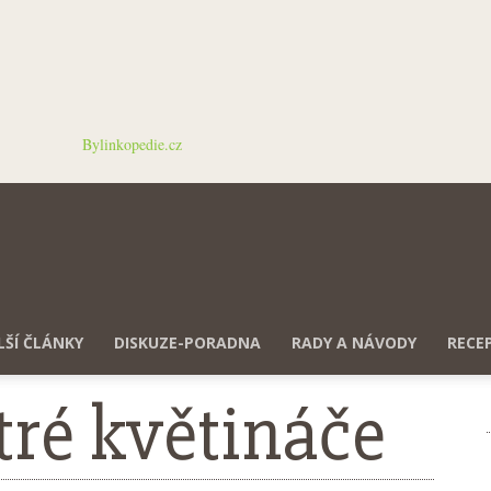
Bylinkopedie.cz
LŠÍ ČLÁNKY
DISKUZE-PORADNA
RADY A NÁVODY
RECE
ytré květináče