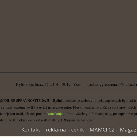
ÁS
Bylinkopedie.cz © 2014 - 2017. Všechna práva vyhrazena. Při citaci 
Bylinkopedie.cz je webový projekt zapálených bylinkářů a 
NĚNÍ KE SPRÁVNOSTI ÚDAJŮ:
 se vždy snažíme ověřit a uvést na pravou míru. Přesto nemůžeme ručit za správnost všech i
te nějakou našli, tak nás prosím
kontaktujte
). Proto všechny informace, rady, postupy a recept
řem, zvlášť pokud jde o jedovaté rostliny. Děkujeme za pochopení!
Kontakt
reklama – ceník
MAMCI.CZ – Magaz