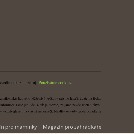
uveďte odkaz na zdroj.
Použiváme cookies.
milovníků lidového léčitelství. Ačkoliv nejsme lékaři, údaje na těchto
nformací. Jsme jen lidé, a tak je možné, že jsme někde udělali chybu
y využívejte jen na vlastní nebezpečí. Nejdřív se vždy raději poraďte se
ín pro maminky
Magazín pro zahrádkáře