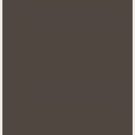
Slunce jako spouštěč oparů: Léčivé
rostliny, které mohou podpořit péči o…
Nepříjemné bodnutí nemusí pokazit léto:
Bylinky, které mohou přinést úlevu po…