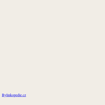
Bylinkopedie.cz