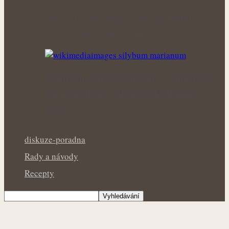
Nová životní etapa s větší pohodou:
Menopauza a síla bylinek pro…
Nepříjemná bolest žlučníku nemusí být
jen následkem těžkého jídla: Bylinky
jako…
diskuze-poradna
Rady a návody
Recepty