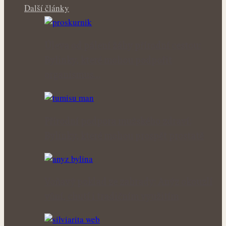
Další články
Úleva od pálení žáhy přírodní cestou:
Bylinky, které mohou podpořit
organismus…
Přírodní podpora mužského zdraví:
Bylinky, které mohou prospět prostatě
Voňavý poklad ze zahrady: Anýz okouzlí
vůní, chutí i tradičním využitím