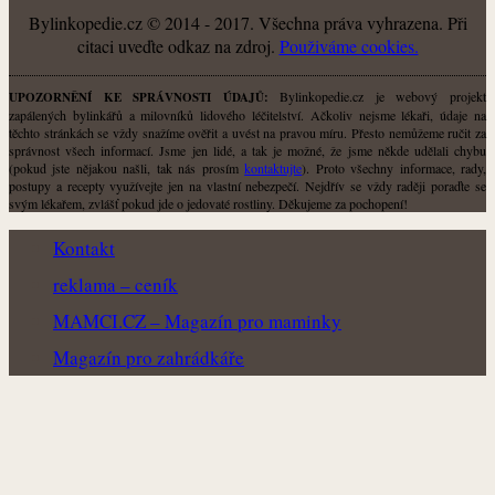
Bylinkopedie.cz © 2014 - 2017. Všechna práva vyhrazena. Při
citaci uveďte odkaz na zdroj.
Použiváme cookies.
Bylinkopedie.cz je webový projekt
UPOZORNĚNÍ KE SPRÁVNOSTI ÚDAJŮ:
zapálených bylinkářů a milovníků lidového léčitelství. Ačkoliv nejsme lékaři, údaje na
těchto stránkách se vždy snažíme ověřit a uvést na pravou míru. Přesto nemůžeme ručit za
správnost všech informací. Jsme jen lidé, a tak je možné, že jsme někde udělali chybu
(pokud jste nějakou našli, tak nás prosím
kontaktujte
). Proto všechny informace, rady,
postupy a recepty využívejte jen na vlastní nebezpečí. Nejdřív se vždy raději poraďte se
svým lékařem, zvlášť pokud jde o jedovaté rostliny. Děkujeme za pochopení!
Kontakt
reklama – ceník
MAMCI.CZ – Magazín pro maminky
Magazín pro zahrádkáře