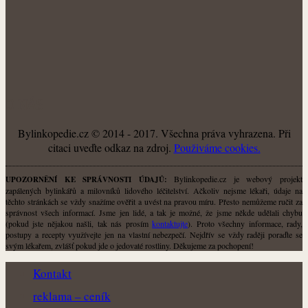
O NÁS
Bylinkopedie.cz © 2014 - 2017. Všechna práva vyhrazena. Při
citaci uveďte odkaz na zdroj.
Použiváme cookies.
Bylinkopedie.cz je webový projekt
UPOZORNĚNÍ KE SPRÁVNOSTI ÚDAJŮ:
zapálených bylinkářů a milovníků lidového léčitelství. Ačkoliv nejsme lékaři, údaje na
těchto stránkách se vždy snažíme ověřit a uvést na pravou míru. Přesto nemůžeme ručit za
správnost všech informací. Jsme jen lidé, a tak je možné, že jsme někde udělali chybu
(pokud jste nějakou našli, tak nás prosím
kontaktujte
). Proto všechny informace, rady,
postupy a recepty využívejte jen na vlastní nebezpečí. Nejdřív se vždy raději poraďte se
svým lékařem, zvlášť pokud jde o jedovaté rostliny. Děkujeme za pochopení!
Kontakt
reklama – ceník