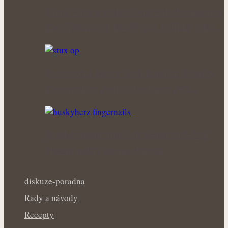
Pálení žáhy a překyselený žaludek nemusí
znepříjemňovat každý den: Bylinky jako…
Pooperační jizvy v lepší kondici: Bylinky,
které mohou podpořit šetrnou péči…
Po odstranění umělých nehtů potřebují
vlastní nehty čas na obnovu
diskuze-poradna
Rady a návody
Recepty