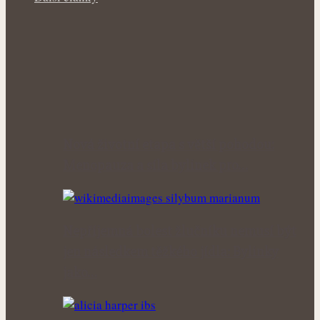
Nová životní etapa s větší pohodou:
Menopauza a síla bylinek pro…
Nepříjemná bolest žlučníku nemusí být
jen následkem těžkého jídla: Bylinky
jako…