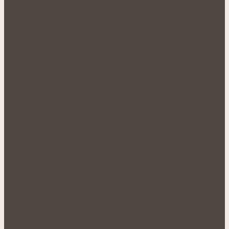
Bohatá úroda lesklých plodů: Letní péče o
lilek přináší silné rostliny…