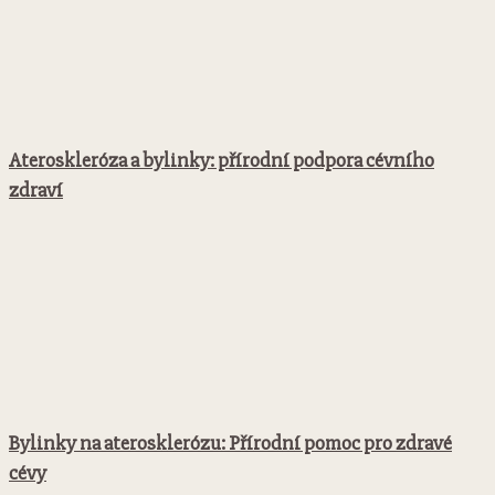
Ateroskleróza a bylinky: přírodní podpora cévního
zdraví
Bylinky na aterosklerózu: Přírodní pomoc pro zdravé
cévy