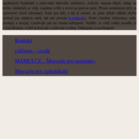
zapálených bylinkářů a milovníků lidového léčitelství. Ačkoliv nejsme lékaři, údaje na
těchto stránkách se vždy snažíme ověřit a uvést na pravou míru. Přesto nemůžeme ručit za
správnost všech informací. Jsme jen lidé, a tak je možné, že jsme někde udělali chybu
(pokud jste nějakou našli, tak nás prosím
kontaktujte
). Proto všechny informace, rady,
postupy a recepty využívejte jen na vlastní nebezpečí. Nejdřív se vždy raději poraďte se
svým lékařem, zvlášť pokud jde o jedovaté rostliny. Děkujeme za pochopení!
Kontakt
reklama – ceník
MAMCI.CZ – Magazín pro maminky
Magazín pro zahrádkáře