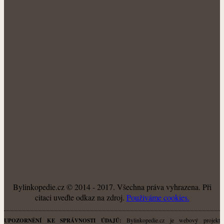
NÁŠ FACEBOOK:
O NÁS
Bylinkopedie.cz © 2014 - 2017. Všechna práva vyhrazena. Při
citaci uveďte odkaz na zdroj.
Použiváme cookies.
Bylinkopedie.cz je webový projekt
UPOZORNĚNÍ KE SPRÁVNOSTI ÚDAJŮ: