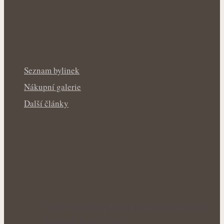
Seznam bylinek
Nákupní galerie
Další články
Voňavé keříky plné síly: Letní řez šalvěje
podpoří hustý růst i…