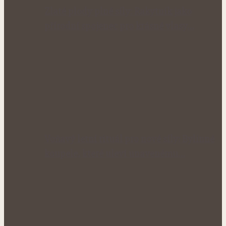
Zlaté plody plné síly: Rakytník jako
přírodní spojenec pro krásné vlasy…
Voňavý letní rituál pro nové síly: Bylinné
koupele, které uleví unavenému…