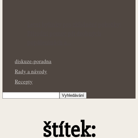
Letní bylinky pro zklidnění pokožky:
Přírodní pomoc při drobných
popáleninách a…
diskuze-poradna
Rady a návody
Recepty
štítek: